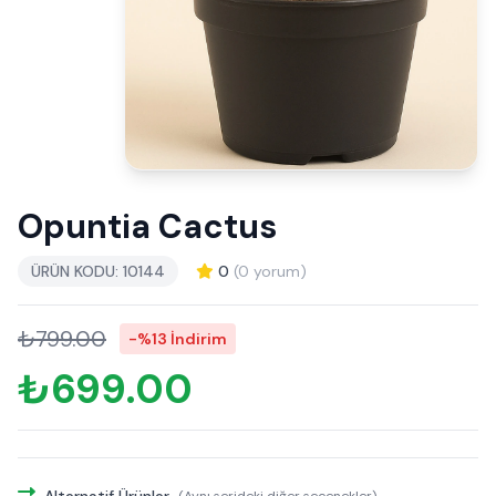
Opuntia Cactus
ÜRÜN KODU: 10144
0
(0 yorum)
₺799.00
-%13 İndirim
₺699.00
Alternatif Ürünler
(Aynı serideki diğer seçenekler)