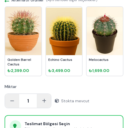
Golden Barrel
Echino Cactus
Melocactus
Cactus
₺2,399.00
₺3,499.00
₺1,699.00
Miktar
1
Stokta mevcut
Teslimat Bölgesi Seçin