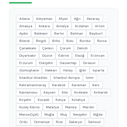
Adana
Adıyaman
Afyon
Ağrı
Aksaray
Amasya
Ankara
Antalya
Ardahan
Artvin
Aydın
Balıkesir
Bartın
Batman
Bayburt
Bilecik
Bingöl
Bitlis
Bolu
Burdur
Bursa
Çanakkale
Çankırı
Çorum
Denizli
Diyarbakır
Düzce
Edirne
Elazığ
Erzincan
Erzurum
Eskişehir
Gaziantep
Giresun
Gümüşhane
Hakkari
Hatay
Iğdır
Isparta
İstanbul-Anadolu
İstanbul-Avrupa
İzmir
Kahramanmaraş
Karabük
Karaman
Kars
Kastamonu
Kayseri
Kilis
Kırıkkale
Kırklareli
Kırşehir
Kocaeli
Konya
Kütahya
Kuzey Kıbrııs
Malatya
Manisa
Mardin
Mersin(İçel)
Muğla
Muş
Nevşehir
Niğde
Ordu
Osmaniye
Rize
Sakarya
Samsun