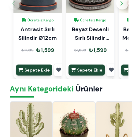
Ücretsiz Kargo
Ücretsiz Kargo
Üc
Antrasit Sırlı
Beyaz Desenli
Beyaz
Silindir Ø12cm
Sırlı Silindir
Ø12cm
₺1,599
₺1,599
₺1,899
₺1,899
₺2,99
Sepete Ekle
Sepete Ekle
Sep
Aynı Kategorideki
Ürünler