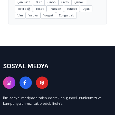
Şanlıurfa
Siirt
Sinop
Sivas
Şırnak
Tekirdağ
Tokat
Trabzon
Tunceli
Uşak
Van
Yalova
Yozgat
Zonguldak
SOSYAL MEDYA
Bizi sosyal medyada takip ederek en güncel ürünlerimizi ve
kampanyalarımızı takip edebilirsiniz.