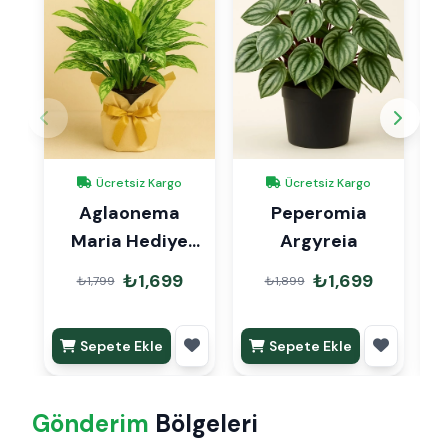
Ücretsiz Kargo
Ücretsiz Kargo
Aglaonema
Peperomia
A
Maria Hediye
Argyreia
Paketli
₺1,699
₺1,699
₺1,799
₺1,899
Sepete Ekle
Sepete Ekle
Gönderim
Bölgeleri