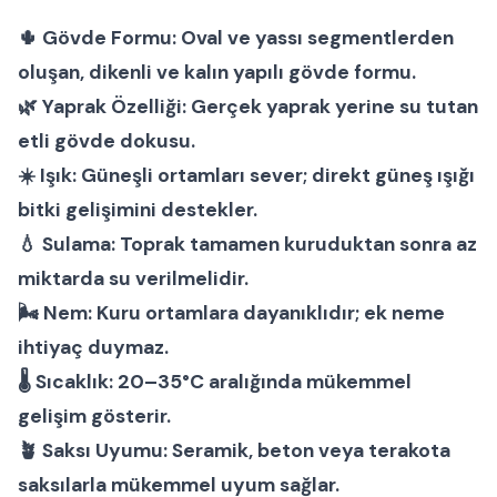
🌵
Gövde Formu:
Oval ve yassı segmentlerden
oluşan, dikenli ve kalın yapılı gövde formu.
🌿
Yaprak Özelliği:
Gerçek yaprak yerine su tutan
etli gövde dokusu.
☀️
Işık:
Güneşli ortamları sever; direkt güneş ışığı
bitki gelişimini destekler.
💧
Sulama:
Toprak tamamen kuruduktan sonra az
miktarda su verilmelidir.
🌬
Nem:
Kuru ortamlara dayanıklıdır; ek neme
ihtiyaç duymaz.
🌡
Sıcaklık:
20–35°C aralığında mükemmel
gelişim gösterir.
🪴
Saksı Uyumu:
Seramik, beton veya terakota
saksılarla mükemmel uyum sağlar.