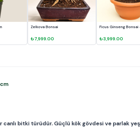
cm
Zelkova Bonsai
Ficus Ginseng Bonsa
₺7,999.00
₺3,999.00
2 cm
ir
canlı bitki
türüdür. Güçlü kök gövdesi ve parlak yeşi