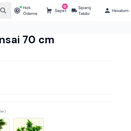
0
Hızlı
Sipariş
Sepet
Hesabım
₺
Ödeme
Takibi
nsai 70 cm
ler)