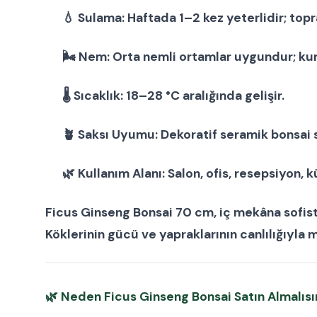
💧
Sulama:
Haftada 1–2 kez yeterlidir; topr
🌬
Nem:
Orta nemli ortamlar uygundur; kur
🌡
Sıcaklık:
18–28 °C aralığında gelişir.
🪴
Saksı Uyumu:
Dekoratif seramik bonsai 
🌿
Kullanım Alanı:
Salon, ofis, resepsiyon, 
Ficus Ginseng Bonsai 70 cm
, iç mekâna sofis
Köklerinin gücü ve yapraklarının canlılığıyla
🌿
Neden Ficus Ginseng Bonsai Satın Almalısı