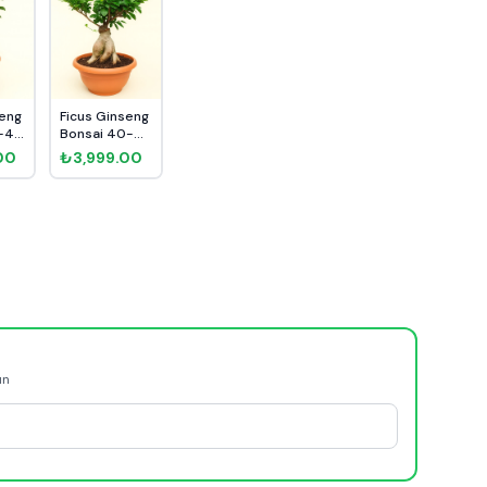
seng
Ficus Ginseng
0-40
Bonsai 40-
60cm
00
₺3,999.00
ün