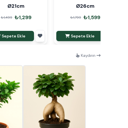
Ø21cm
Ø26cm
₺1,299
₺1,599
₺1,499
₺1,799
Sepete Ekle
Sepete Ekle
Kaydırın