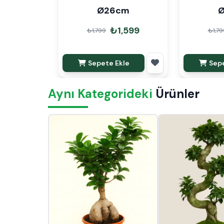
Ø26cm
₺1,599
₺1,799
₺1,79
Sepete Ekle
Sepe
Aynı Kategorideki
Ürünler