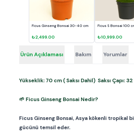
Ficus Ginseng Bonsai 30-40 cm
Ficus S Bonsai 100 
₺2,499.00
₺10,999.00
Ürün Açıklaması
Bakım
Yorumlar
Yükseklik: 70 cm ( Saksı Dahil) Saksı Çapı: 3
🌱
Ficus Ginseng Bonsai Nedir?
Ficus Ginseng Bonsai
, Asya kökenli tropikal b
gücünü temsil eder.