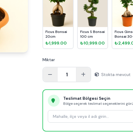
Ficus Bonsai
Ficus S Bonsai
Ficus Gin
20cm
100 cm
Bonsai 3
cm
₺1,999.00
₺10,999.00
₺2,499.
Miktar
1
Stokta mevcut
Teslimat Bölgesi Seçin
Bölge seçerek teslimat seçeneklerini gör