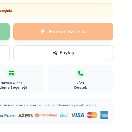
seçiniz
Hemen Satın Al
Paylaş
Havale & EFT
7/24
deme Seçeneği
Destek
ecure
ödeme sistemi ile güvenle ödemenizi yapabilirsiniz.