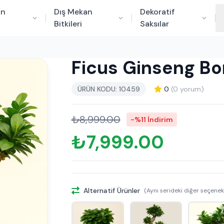
an
Dış Mekan
Dekoratif
Bitkileri
Saksılar
Ficus Ginseng Bo
ÜRÜN KODU: 10459
0
(0 yorum)
₺8,999.00
-%11 İndirim
₺7,999.00
Alternatif Ürünler
(Aynı serideki diğer seçenek