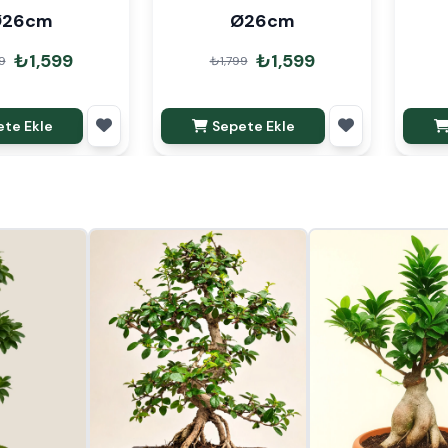
Ø26cm
Ø26cm
₺1,599
₺1,599
9
₺1,799
te Ekle
Sepete Ekle