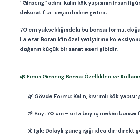
“Ginseng” adını, kalın kök yapısının insan f
dekoratif bir seçim haline getirir.
70 cm
yüksekliğindeki bu bonsai formu, doğan
Lalezar Botanik’in özel yetiştirme koleksiyo
doğanın küçük bir sanat eseri gibidir.
🌿
Ficus Ginseng Bonsai Özellikleri ve Kullanı
🌿
Gövde Formu:
Kalın, kıvrımlı kök yapısı
🌱
Boy:
70 cm – orta boy iç mekân bonsai 
☀️
Işık:
Dolaylı güneş ışığı idealdir; direkt g