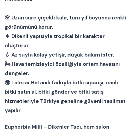
🌸 Uzun süre çiçekli kalır, tüm yıl boyunca renkli
görünümünü korur.
🌵 Dikenli yapısıyla tropikal bir karakter
oluşturur.
💧 Az suyla kolay yetişir, düşük bakım ister.
🌬 Hava temizleyici özelliğiyle ortam havasını
dengeler.
🌍 Lalezar Botanik farkıyla
bitki siparişi
,
canlı
bitki satın al
,
bitki gönder
ve
bitki satış
hizmetleriyle Türkiye geneline güvenli teslimat
yapılır.
Euphorbia Milli – Dikenler Tacı
, hem
salon