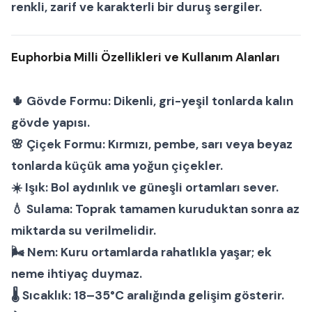
renkli, zarif ve karakterli bir duruş
sergiler.
Euphorbia Milli Özellikleri ve Kullanım Alanları
🌵
Gövde Formu:
Dikenli, gri-yeşil tonlarda kalın
gövde yapısı.
🌸
Çiçek Formu:
Kırmızı, pembe, sarı veya beyaz
tonlarda küçük ama yoğun çiçekler.
☀️
Işık:
Bol aydınlık ve güneşli ortamları sever.
💧
Sulama:
Toprak tamamen kuruduktan sonra az
miktarda su verilmelidir.
🌬
Nem:
Kuru ortamlarda rahatlıkla yaşar; ek
neme ihtiyaç duymaz.
🌡
Sıcaklık:
18–35°C aralığında gelişim gösterir.