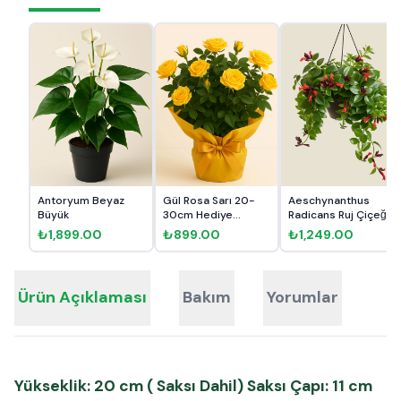
Antoryum Beyaz
Gül Rosa Sarı 20-
Aeschynanthus
Büyük
30cm Hediye
Radicans Ruj Çiçeği
Paketli
₺1,899.00
₺899.00
₺1,249.00
Ürün Açıklaması
Bakım
Yorumlar
Yükseklik: 20 cm ( Saksı Dahil) Saksı Çapı: 11 cm