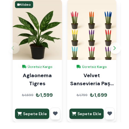
Video
Ücretsiz Kargo
Ücretsiz Kargo
Aglaonema
Velvet
S
Tigres
Sansevieria Paşa
Kılıcı
₺1,599
₺1,699
₺1,699
₺1,799
Sepete Ekle
Sepete Ekle