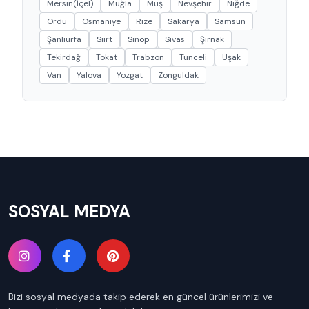
Mersin(İçel)
Muğla
Muş
Nevşehir
Niğde
Ordu
Osmaniye
Rize
Sakarya
Samsun
Şanlıurfa
Siirt
Sinop
Sivas
Şırnak
Tekirdağ
Tokat
Trabzon
Tunceli
Uşak
Van
Yalova
Yozgat
Zonguldak
SOSYAL MEDYA
Bizi sosyal medyada takip ederek en güncel ürünlerimizi ve