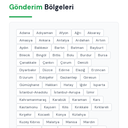
Gönderim
Bölgeleri
Adana
Adıyaman
Afyon
Ağrı
Aksaray
Amasya
Ankara
Antalya
Ardahan
Artvin
Aydın
Balıkesir
Bartın
Batman
Bayburt
Bilecik
Bingöl
Bitlis
Bolu
Burdur
Bursa
Çanakkale
Çankırı
Çorum
Denizli
Diyarbakır
Düzce
Edirne
Elazığ
Erzincan
Erzurum
Eskişehir
Gaziantep
Giresun
Gümüşhane
Hakkari
Hatay
Iğdır
Isparta
İstanbul-Anadolu
İstanbul-Avrupa
İzmir
Kahramanmaraş
Karabük
Karaman
Kars
Kastamonu
Kayseri
Kilis
Kırıkkale
Kırklareli
Kırşehir
Kocaeli
Konya
Kütahya
Kuzey Kıbrııs
Malatya
Manisa
Mardin