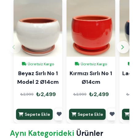
Ücretsiz Kargo
Ücretsiz Kargo
Üc
Beyaz Sırlı No 1
Kırmızı Sırlı No 1
Lacive
Model 2 Ø14cm
Ø14cm
1 
₺2,499
₺2,499
₺2,999
₺2,999
₺2,99
Sepete Ekle
Sepete Ekle
Sep
Aynı Kategorideki
Ürünler