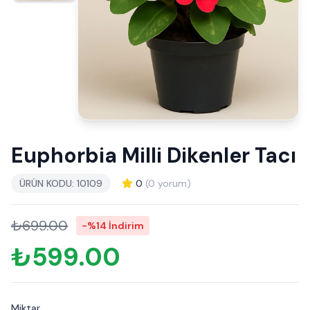
Euphorbia Milli Dikenler Tacı
ÜRÜN KODU: 10109
0
(0 yorum)
₺699.00
-%14 İndirim
₺599.00
Miktar