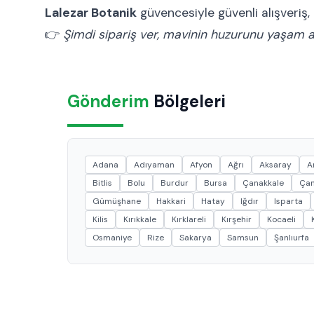
Lalezar Botanik
güvencesiyle güvenli alışveriş,
👉
Şimdi sipariş ver, mavinin huzurunu yaşam al
Gönderim
Bölgeleri
Adana
Adıyaman
Afyon
Ağrı
Aksaray
A
Bitlis
Bolu
Burdur
Bursa
Çanakkale
Çan
Gümüşhane
Hakkari
Hatay
Iğdır
Isparta
Kilis
Kırıkkale
Kırklareli
Kırşehir
Kocaeli
Osmaniye
Rize
Sakarya
Samsun
Şanlıurfa