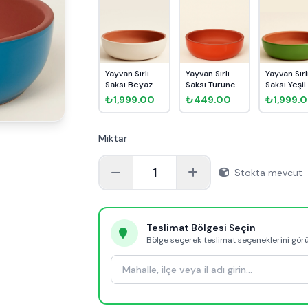
Yayvan Sırlı
Yayvan Sırlı
Yayvan Sırl
Saksı Beyaz
Saksı Turuncu
Saksı Yeşil
Ø21cm
Ø21cm
Ø21cm
₺1,999.00
₺449.00
₺1,999.
Miktar
1
Stokta mevcut
Teslimat Bölgesi Seçin
Bölge seçerek teslimat seçeneklerini gör