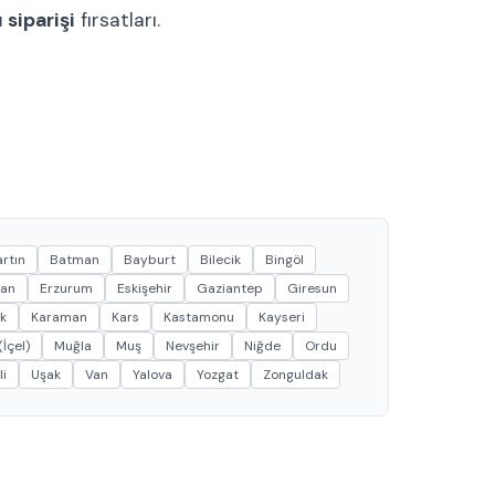
 siparişi
fırsatları.
rtın
Batman
Bayburt
Bilecik
Bingöl
can
Erzurum
Eskişehir
Gaziantep
Giresun
k
Karaman
Kars
Kastamonu
Kayseri
İçel)
Muğla
Muş
Nevşehir
Niğde
Ordu
li
Uşak
Van
Yalova
Yozgat
Zonguldak