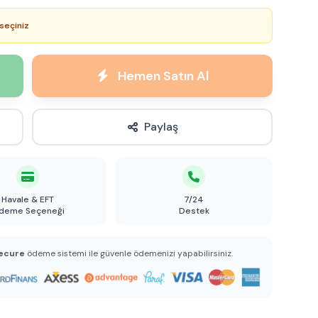
seçiniz
Hemen Satın Al
Paylaş
Havale & EFT
7/24
deme Seçeneği
Destek
ecure
ödeme sistemi ile güvenle ödemenizi yapabilirsiniz.