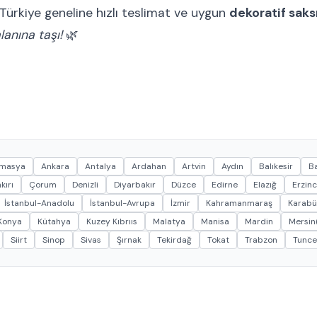
 Türkiye geneline hızlı teslimat ve uygun
dekoratif saksı
anına taşı!
🌿
masya
Ankara
Antalya
Ardahan
Artvin
Aydın
Balıkesir
Ba
kırı
Çorum
Denizli
Diyarbakır
Düzce
Edirne
Elazığ
Erzin
İstanbul-Anadolu
İstanbul-Avrupa
İzmir
Kahramanmaraş
Karabü
Konya
Kütahya
Kuzey Kıbrııs
Malatya
Manisa
Mardin
Mersin(
Siirt
Sinop
Sivas
Şırnak
Tekirdağ
Tokat
Trabzon
Tunce