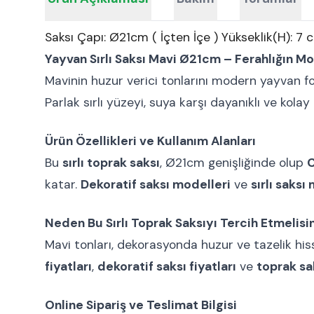
Saksı Çapı: Ø21cm ( İçten İçe ) Yükseklik(H): 7 
Yayvan Sırlı Saksı Mavi Ø21cm – Ferahlığın 
Mavinin huzur verici tonlarını modern yayvan
Parlak sırlı yüzeyi, suya karşı dayanıklı ve kolay
Ürün Özellikleri ve Kullanım Alanları
Bu
sırlı toprak saksı
, Ø21cm genişliğinde olup
C
katar.
Dekoratif saksı modelleri
ve
sırlı saksı
Neden Bu Sırlı Toprak Saksıyı Tercih Etmelisi
Mavi tonları, dekorasyonda huzur ve tazelik hiss
fiyatları
,
dekoratif saksı fiyatları
ve
toprak sak
Online Sipariş ve Teslimat Bilgisi