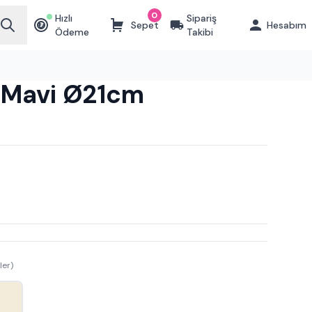
0
Hızlı
Sipariş
Sepet
Hesabım
₺
Ödeme
Takibi
ı Mavi Ø21cm
ler)