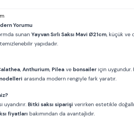
cm
Modern Yorumu
 formda sunan
Yayvan Sırlı Saksı Mavi Ø21cm
, küçük ve
 temizlenebilir yapıdadır.
alathea
,
Anthurium
,
Pilea
ve
bonsailer
için uygundur. 
 modelleri
arasında modern rengiyle fark yaratır.
niz?
i uyandırır.
Bitki saksı siparişi
verirken estetikle doğall
sı fiyatları
bakımından da avantajlıdır.