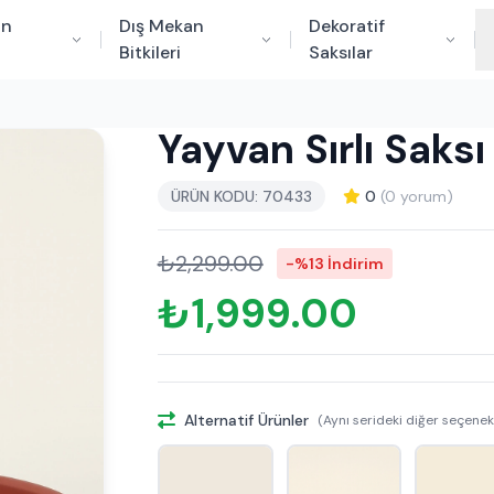
an
Dış Mekan
Dekoratif
Bitkileri
Saksılar
Yayvan Sırlı Saks
ÜRÜN KODU: 70433
0
(0 yorum)
₺2,299.00
-%13 İndirim
₺1,999.00
Alternatif Ürünler
(Aynı serideki diğer seçenek