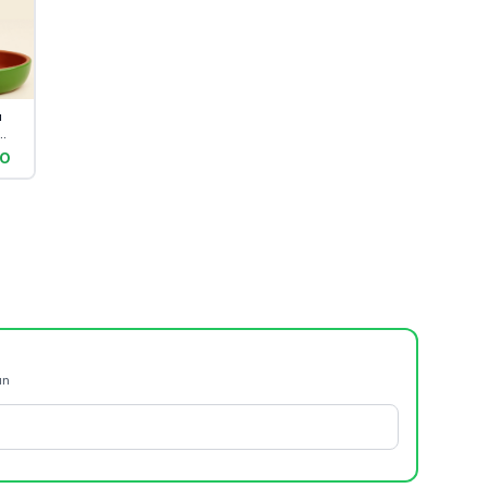
ı
00
ün