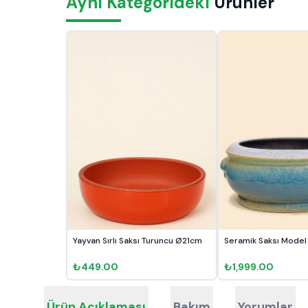
Aynı Kategorideki
Ürünler
Yayvan Sırlı Saksı Turuncu Ø21cm
₺449.00
₺1,999.00
Ürün Açıklaması
Bakım
Yorumlar