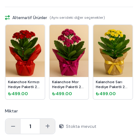
Alternatif Ürünler
(Aynı serideki diğer seçenekler)
Kalanchoe Kırmızı
Kalanchoe Mor
Kalanchoe Sarı
Hediye Paketli 25-
Hediye Paketli 25-
Hediye Paketli 25-
30cm
30cm
30cm
₺499.00
₺499.00
₺499.00
Miktar
1
Stokta mevcut