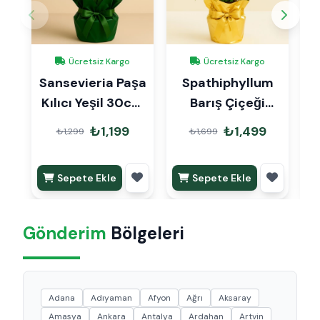
Ücretsiz Kargo
Ücretsiz Kargo
Sansevieria Paşa
Spathiphyllum
Kılıcı Yeşil 30cm
Barış Çiçeği
2
Hediye Paketli
Büyük Hediye
₺1,199
₺1,499
₺1,299
₺1,699
Paketli
Sepete Ekle
Sepete Ekle
Gönderim
Bölgeleri
Adana
Adıyaman
Afyon
Ağrı
Aksaray
Amasya
Ankara
Antalya
Ardahan
Artvin