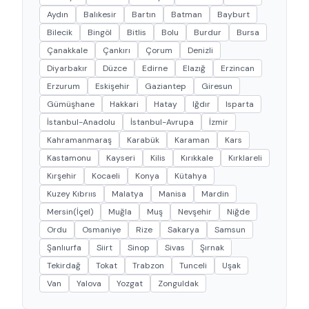
Aydın
Balıkesir
Bartın
Batman
Bayburt
Bilecik
Bingöl
Bitlis
Bolu
Burdur
Bursa
Çanakkale
Çankırı
Çorum
Denizli
Diyarbakır
Düzce
Edirne
Elazığ
Erzincan
Erzurum
Eskişehir
Gaziantep
Giresun
Gümüşhane
Hakkari
Hatay
Iğdır
Isparta
İstanbul-Anadolu
İstanbul-Avrupa
İzmir
Kahramanmaraş
Karabük
Karaman
Kars
Kastamonu
Kayseri
Kilis
Kırıkkale
Kırklareli
Kırşehir
Kocaeli
Konya
Kütahya
Kuzey Kıbrııs
Malatya
Manisa
Mardin
Mersin(İçel)
Muğla
Muş
Nevşehir
Niğde
Ordu
Osmaniye
Rize
Sakarya
Samsun
Şanlıurfa
Siirt
Sinop
Sivas
Şırnak
Tekirdağ
Tokat
Trabzon
Tunceli
Uşak
Van
Yalova
Yozgat
Zonguldak