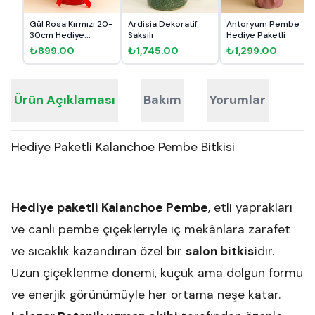
Gül Rosa Kırmızı 20-
Ardisia Dekoratif
Antoryum Pembe
30cm Hediye
Saksılı
Hediye Paketli
Paketli
₺899.00
₺1,745.00
₺1,299.00
Ürün Açıklaması
Bakım
Yorumlar
Hediye Paketli Kalanchoe Pembe Bitkisi
Hediye paketli Kalanchoe Pembe
, etli yaprakları
ve canlı pembe çiçekleriyle iç mekânlara zarafet
ve sıcaklık kazandıran özel bir
salon bitkisi
dir.
Uzun çiçeklenme dönemi, küçük ama dolgun formu
ve enerjik görünümüyle her ortama neşe katar.