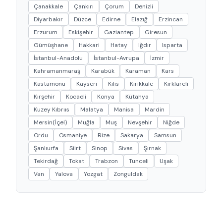
Çanakkale
Çankırı
Çorum
Denizli
Diyarbakır
Düzce
Edirne
Elazığ
Erzincan
Erzurum
Eskişehir
Gaziantep
Giresun
Gümüşhane
Hakkari
Hatay
Iğdır
Isparta
İstanbul-Anadolu
İstanbul-Avrupa
İzmir
Kahramanmaraş
Karabük
Karaman
Kars
Kastamonu
Kayseri
Kilis
Kırıkkale
Kırklareli
Kırşehir
Kocaeli
Konya
Kütahya
Kuzey Kıbrııs
Malatya
Manisa
Mardin
Mersin(İçel)
Muğla
Muş
Nevşehir
Niğde
Ordu
Osmaniye
Rize
Sakarya
Samsun
Şanlıurfa
Siirt
Sinop
Sivas
Şırnak
Tekirdağ
Tokat
Trabzon
Tunceli
Uşak
Van
Yalova
Yozgat
Zonguldak