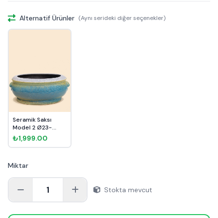
Alternatif Ürünler
(Aynı serideki diğer seçenekler)
Seramik Saksı
Model 2 Ø23-
14cm
₺1,999.00
Miktar
1
Stokta mevcut