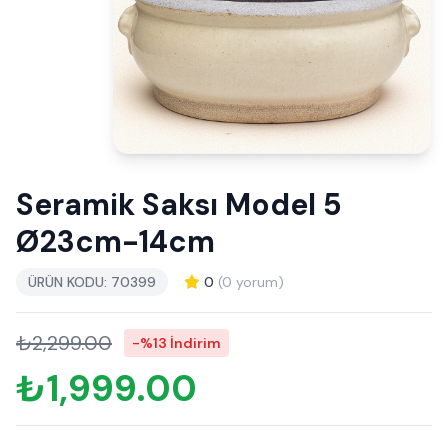
Seramik Saksı Model 5
Ø23cm-14cm
ÜRÜN KODU: 70399
0
(0 yorum)
₺2,299.00
-%13 İndirim
₺1,999.00