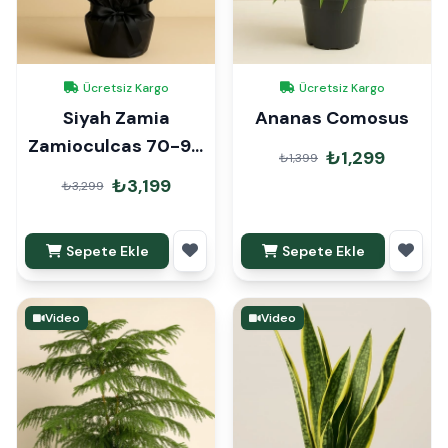
Ücretsiz Kargo
Ücretsiz Kargo
Siyah Zamia
Ananas Comosus
Zamioculcas 70-90
₺1,299
₺1,399
cm Hediye Paketli
₺3,199
₺3,299
Sepete Ekle
Sepete Ekle
Video
Video