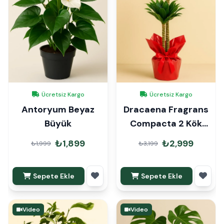
Ücretsiz Kargo
Ücretsiz Kargo
Antoryum Beyaz
Dracaena Fragrans
Büyük
Compacta 2 Kök
90cm Hediye Paketli
₺1,899
₺2,999
₺1,999
₺3,199
Sepete Ekle
Sepete Ekle
Video
Video