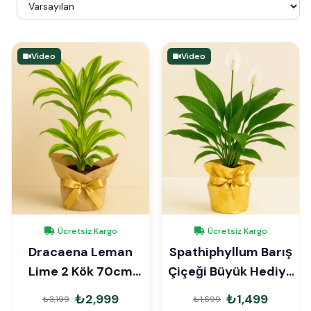
Video
Video
Ücretsiz Kargo
Ücretsiz Kargo
Dracaena Leman
Spathiphyllum Barış
Lime 2 Kök 70cm
Çiçeği Büyük Hediye
Hediye Paketli
Paketli
₺2,999
₺1,499
₺3,199
₺1,699