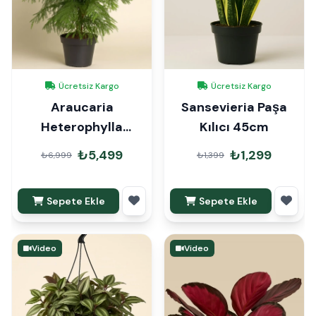
Ücretsiz Kargo
Ücretsiz Kargo
Araucaria
Sansevieria Paşa
Heterophylla
Kılıcı 45cm
Arokarya Çam 110-
₺5,499
₺1,299
₺6,999
₺1,399
120cm
Sepete Ekle
Sepete Ekle
Video
Video