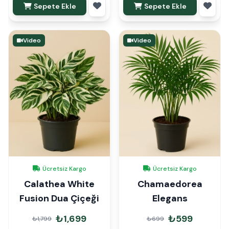
Sepete Ekle
Sepete Ekle
Video
Video
Ücretsiz Kargo
Ücretsiz Kargo
Calathea White
Chamaedorea
Fusion Dua Çiçeği
Elegans
₺1,699
₺599
₺1,799
₺699