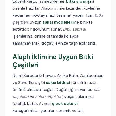
güvenli kargo hizmetiyle her
bitki siparişi
ni
özenle hazırlar. Alaplı’nın merkezinden köylerine
kadar her noktaya hızlı teslimat yapılır. Tüm
bitki
çeşitleri
, uygun
saksı modelleri
yle birlikte
estetik bir görünüm sunar.
Bitki satın al
işlemlerinizi online ortamda kolayca
tamamlayarak, doğayı evinize taşıyabilirsiniz.
Alaplı İklimine Uygun Bitki
Çeşitleri
Nemli Karadeniz havası, Areka Palm, Zamioculcas
ve Schefflera gibi
saksı bitkisi
türlerinin uzun
ömürlü olmasını sağlar. Doğal ışığı seven bu
ofis
çiçekleri
ve
salon çiçekleri
, yaşam alanınıza
ferahlık katar. Ayrıca
çiçek saksısı
kategorimizde yer alan seramik ve taş