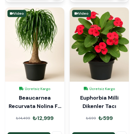
Video
Video
Ücretsiz Kargo
Ücretsiz Kargo
Beaucarnea
Euphorbia Milli
Recurvata Nolina Fil
Dikenler Tacı
Ayağı 110cm
₺12,999
₺599
₺14,499
₺699