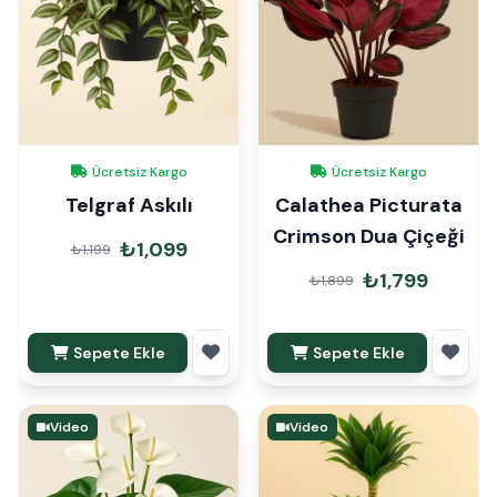
Ücretsiz Kargo
Ücretsiz Kargo
Telgraf Askılı
Calathea Picturata
Crimson Dua Çiçeği
₺1,099
₺1,199
₺1,799
₺1,899
Sepete Ekle
Sepete Ekle
Video
Video