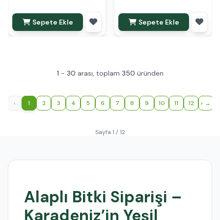
Sepete Ekle
Sepete Ekle
1
-
30
arası, toplam
350
üründen
‹
1
2
3
4
5
6
7
8
9
10
11
12
›
Sayfa 1 / 12
Alaplı Bitki Siparişi –
Karadeniz’in Yeşil