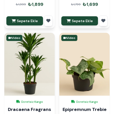
Medallion Dua
₺1,899
₺1,699
₺1,999
₺1,799
Çiçeği Hediye
Paketli
Sepete Ekle
Sepete Ekle
Video
Video
Ücretsiz Kargo
Ücretsiz Kargo
Dracaena Fragrans
Epipremnum Trebie