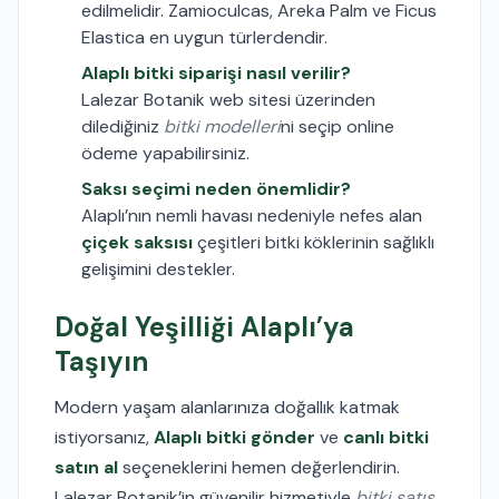
edilmelidir. Zamioculcas, Areka Palm ve Ficus
Elastica en uygun türlerdendir.
Alaplı bitki siparişi nasıl verilir?
Lalezar Botanik web sitesi üzerinden
dilediğiniz
bitki modelleri
ni seçip online
ödeme yapabilirsiniz.
Saksı seçimi neden önemlidir?
Alaplı’nın nemli havası nedeniyle nefes alan
çiçek saksısı
çeşitleri bitki köklerinin sağlıklı
gelişimini destekler.
Doğal Yeşilliği Alaplı’ya
Taşıyın
Modern yaşam alanlarınıza doğallık katmak
istiyorsanız,
Alaplı bitki gönder
ve
canlı bitki
satın al
seçeneklerini hemen değerlendirin.
Lalezar Botanik’in güvenilir hizmetiyle
bitki satış