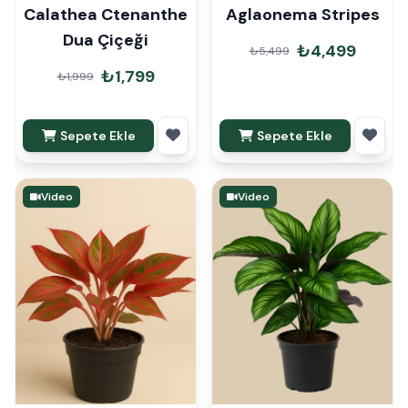
Calathea Ctenanthe
Aglaonema Stripes
Dua Çiçeği
₺4,499
₺5,499
₺1,799
₺1,999
Sepete Ekle
Sepete Ekle
Video
Video