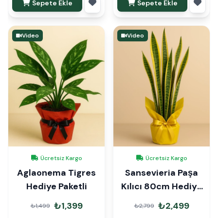
Sepete Ekle
Sepete Ekle
Video
Video
Ücretsiz Kargo
Ücretsiz Kargo
Aglaonema Tigres
Sansevieria Paşa
Hediye Paketli
Kılıcı 80cm Hediye
Paketli
₺1,399
₺2,499
₺1,499
₺2,799