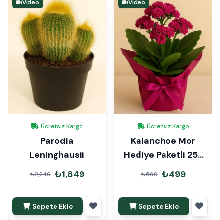
Video
Video
Ücretsiz Kargo
Ücretsiz Kargo
Parodia
Kalanchoe Mor
Leninghausii
Hediye Paketli 25-
30cm
₺1,849
₺499
₺2,249
₺599
Sepete Ekle
Sepete Ekle