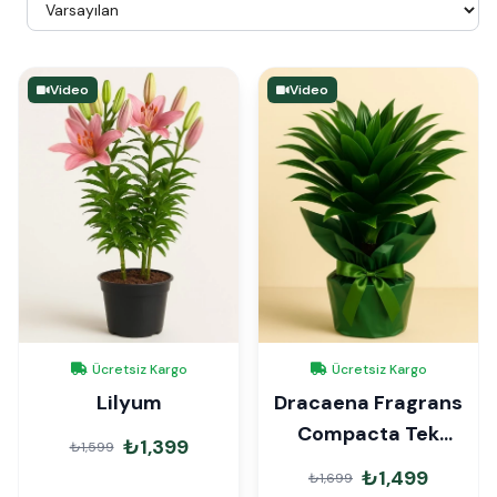
Video
Video
Ücretsiz Kargo
Ücretsiz Kargo
Lilyum
Dracaena Fragrans
Compacta Tek
₺1,399
₺1,599
Gövde Hediye
₺1,499
₺1,699
Paketli