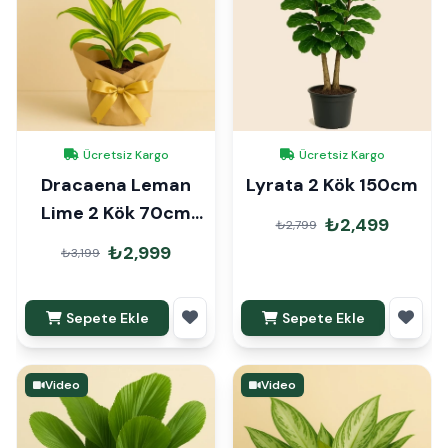
Ücretsiz Kargo
Ücretsiz Kargo
Dracaena Leman
Lyrata 2 Kök 150cm
Lime 2 Kök 70cm
₺2,499
₺2,799
Hediye Paketli
₺2,999
₺3,199
Sepete Ekle
Sepete Ekle
Video
Video