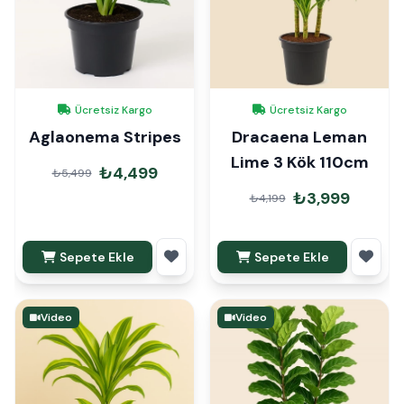
Ücretsiz Kargo
Ücretsiz Kargo
Aglaonema Stripes
Dracaena Leman
Lime 3 Kök 110cm
₺4,499
₺5,499
₺3,999
₺4,199
Sepete Ekle
Sepete Ekle
Video
Video