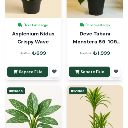
Ücretsiz Kargo
Ücretsiz Kargo
Asplenium Nidus
Deve Tabanı
Crispy Wave
Monstera 85-105
cm
₺699
₺1,999
₺799
₺2,199
Sepete Ekle
Sepete Ekle
Video
Video