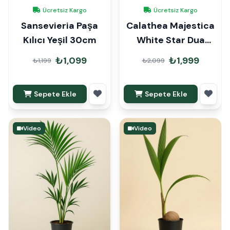
Ücretsiz Kargo
Ücretsiz Kargo
Sansevieria Paşa
Calathea Majestica
Kılıcı Yeşil 30cm
White Star Dua
Çiçeği Hediye
₺1,099
₺1,999
₺1,199
₺2,099
Paketli
Sepete Ekle
Sepete Ekle
Video
Video