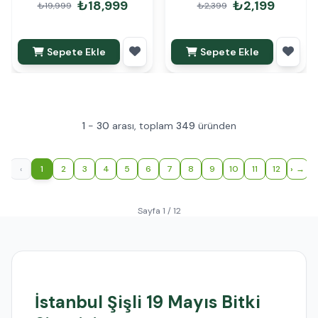
₺18,999
₺2,199
₺19,999
₺2,399
Sepete Ekle
Sepete Ekle
1
-
30
arası, toplam
349
üründen
‹
1
2
3
4
5
6
7
8
9
10
11
12
›
Sayfa 1 / 12
İstanbul Şişli 19 Mayıs Bitki