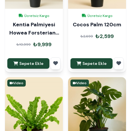
Ücretsiz Kargo
Ücretsiz Kargo
Kentia Palmiyesi
Cocos Palm 120cm
Howea Forsteriana
₺2,599
₺2,699
170cm
₺9,999
₺10,999
Sepete Ekle
Sepete Ekle
Video
Video