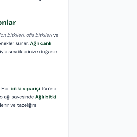
onlar
on bitkileri
,
ofis bitkileri
ve
enekler sunar.
Ağlı canlı
yle sevdiklerinize doğanın
. Her
bitki siparişi
türüne
rgo ağı sayesinde
Ağlı bitki
enir ve tazeliğini