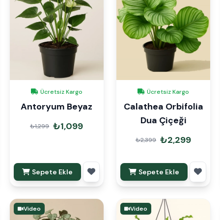
Ücretsiz Kargo
Ücretsiz Kargo
Antoryum Beyaz
Calathea Orbifolia
Dua Çiçeği
₺1,099
₺1,299
₺2,299
₺2,399
Sepete Ekle
Sepete Ekle
Video
Video