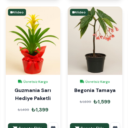
Video
Video
Ücretsiz Kargo
Ücretsiz Kargo
Guzmania Sarı
Begonia Tamaya
Hediye Paketli
₺1,599
₺1,699
₺1,399
₺1,499