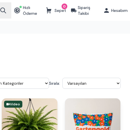
0
Hızlı
Sipariş
Sepet
Hesabım
₺
Ödeme
Takibi
Sırala:
Video