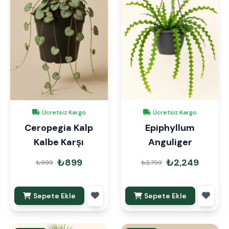
Ücretsiz Kargo
Ücretsiz Kargo
Ceropegia Kalp
Epiphyllum
Kalbe Karşı
Anguliger
₺899
₺2,249
₺999
₺2,799
Sepete Ekle
Sepete Ekle