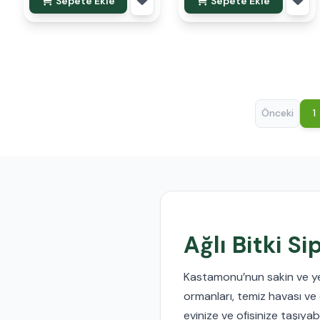
Sepete Ekle
Sepete Ekle
Önceki
1
Ağlı Bitki S
Kastamonu’nun sakin ve yeş
ormanları, temiz havası ve 
evinize ve ofisinize taşıyabi