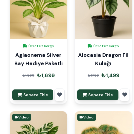
Ücretsiz Kargo
Ücretsiz Kargo
Aglaonema Silver
Alocasia Dragon Fil
Bay Hediye Paketli
Kulağı
₺1,699
₺1,499
₺1,899
₺1,799
Sepete Ekle
Sepete Ekle
Video
Video