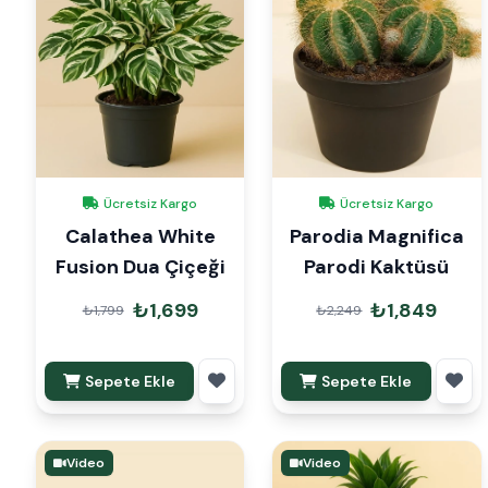
Ücretsiz Kargo
Ücretsiz Kargo
Calathea White
Parodia Magnifica
Fusion Dua Çiçeği
Parodi Kaktüsü
₺1,699
₺1,849
₺1,799
₺2,249
Sepete Ekle
Sepete Ekle
Video
Video