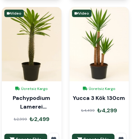
Video
Video
Ücretsiz Kargo
Ücretsiz Kargo
Pachypodium
Yucca 3 Kök 130cm
Lamerei
₺4,299
₺4,499
Madagaskar
₺2,499
₺2,999
Palmiyesi 100cm