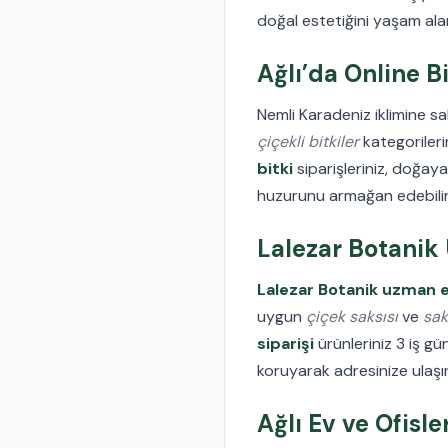
doğal estetiğini yaşam alan
Ağlı’da Online B
Nemli Karadeniz iklimine sa
çiçekli bitkiler
kategorileri
bitki
siparişleriniz, doğaya
huzurunu armağan edebilirs
Lalezar Botanik
Lalezar Botanik uzman e
uygun
çiçek saksısı
ve
sak
siparişi
ürünleriniz 3 iş gü
koruyarak adresinize ulaşır
Ağlı Ev ve Ofisle