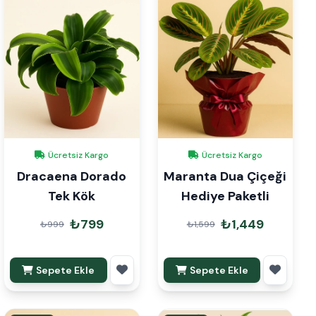
Ücretsiz Kargo
Ücretsiz Kargo
Dracaena Dorado
Maranta Dua Çiçeği
Tek Kök
Hediye Paketli
₺799
₺1,449
₺999
₺1,599
Sepete Ekle
Sepete Ekle