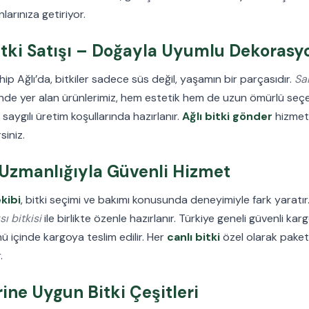
larınıza getiriyor.
itki Satışı – Doğayla Uyumlu Dekorasy
hip Ağlı’da, bitkiler sadece süs değil, yaşamın bir parçasıdır.
Sal
nde yer alan ürünlerimiz, hem estetik hem de uzun ömürlü seç
 saygılı üretim koşullarında hazırlanır.
Ağlı bitki gönder
hizmeti
iniz.
 Uzmanlığıyla Güvenli Hizmet
kibi
, bitki seçimi ve bakımı konusunda deneyimiyle fark yaratır
sı bitkisi
ile birlikte özenle hazırlanır. Türkiye geneli güvenli ka
nü içinde kargoya teslim edilir. Her
canlı bitki
özel olarak paketl
.
rine Uygun Bitki Çeşitleri