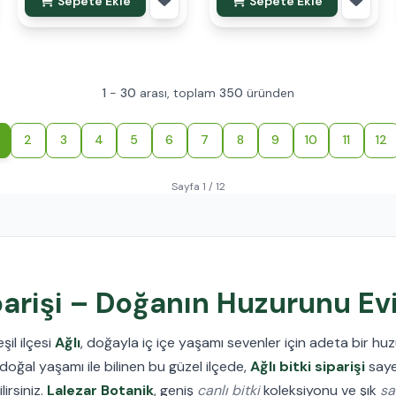
Sepete Ekle
Sepete Ekle
1
-
30
arası, toplam
350
üründen
2
3
4
5
6
7
8
9
10
11
12
Sayfa 1 / 12
iparişi – Doğanın Huzurunu Ev
il ilçesi
Ağlı
, doğayla iç içe yaşamı sevenler için adeta bir huz
doğal yaşamı ile bilinen bu güzel ilçede,
Ağlı bitki siparişi
saye
lirsiniz.
Lalezar Botanik
, geniş
canlı bitki
koleksiyonu ve şık
sa