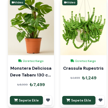
Video
Video
Ücretsiz Kargo
Ücretsiz Kargo
Monstera Deliciosa
Crassula Rupestris
Deve Tabanı 130 cm
₺1,249
₺1,499
Mons Çubuklu İthal
₺7,499
₺8,999
Sepete Ekle
Sepete Ekle