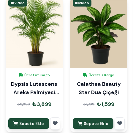
Video
Video
Ücretsiz Kargo
Ücretsiz Kargo
Dypsis Lutescens
Calathea Beauty
Areka Palmiyesi
Star Dua Çiçeği
110-120cm
₺3,899
₺1,599
₺3,999
₺1,799
Sepete Ekle
Sepete Ekle