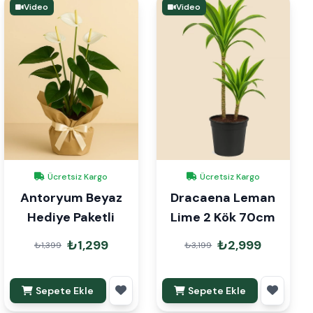
Video
Video
Ücretsiz Kargo
Ücretsiz Kargo
Antoryum Beyaz
Dracaena Leman
Hediye Paketli
Lime 2 Kök 70cm
₺1,299
₺2,999
₺1,399
₺3,199
Sepete Ekle
Sepete Ekle