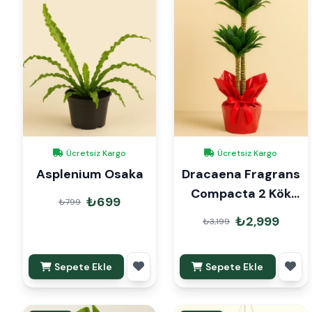
Ücretsiz Kargo
Ücretsiz Kargo
Asplenium Osaka
Dracaena Fragrans
Compacta 2 Kök
₺699
₺799
90cm Hediye
₺2,999
₺3,199
Paketli
Sepete Ekle
Sepete Ekle