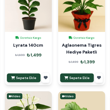
Ücretsiz Kargo
Ücretsiz Kargo
Lyrata 140cm
Aglaonema Tigres
Hediye Paketli
₺1,499
₺1,699
₺1,399
₺1,499
Sepete Ekle
Sepete Ekle
Video
Video