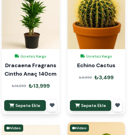
Ücretsiz Kargo
Ücretsiz Kargo
Dracaena Fragrans
Echino Cactus
Cintho Anaç 140cm
₺3,499
₺3,999
₺13,999
₺14,999
Sepete Ekle
Sepete Ekle
Video
Video