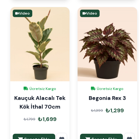
Video
Video
Ücretsiz Kargo
Ücretsiz Kargo
Kauçuk Alacalı Tek
Begonia Rex 3
Kök İthal 70cm
₺1,299
₺1,399
₺1,699
₺1,799