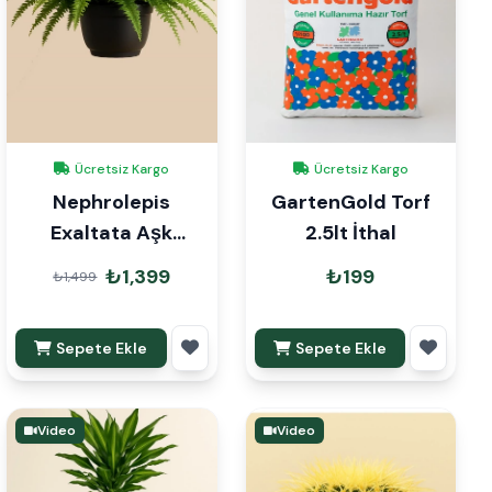
Ücretsiz Kargo
Ücretsiz Kargo
Nephrolepis
GartenGold Torf
Exaltata Aşk
2.5lt İthal
Merdiveni Askılı
₺1,399
₺199
₺1,499
Sepete Ekle
Sepete Ekle
Video
Video