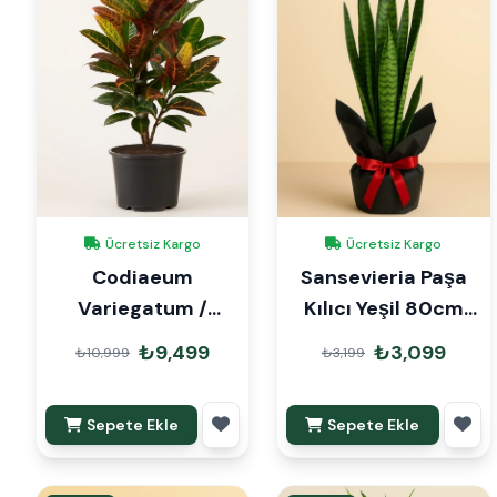
Ücretsiz Kargo
Ücretsiz Kargo
Codiaeum
Sansevieria Paşa
Variegatum /
Kılıcı Yeşil 80cm
Craton 120cm
Hediye Paketli
₺9,499
₺3,099
₺10,999
₺3,199
Sepete Ekle
Sepete Ekle