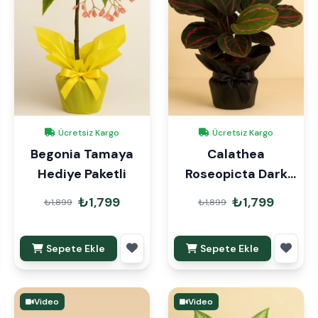
Ücretsiz Kargo
Ücretsiz Kargo
Begonia Tamaya
Calathea
Hediye Paketli
Roseopicta Dark
Dua Çiçeği Hediye
₺1,799
₺1,799
₺1,899
₺1,899
Paketli
Sepete Ekle
Sepete Ekle
Video
Video