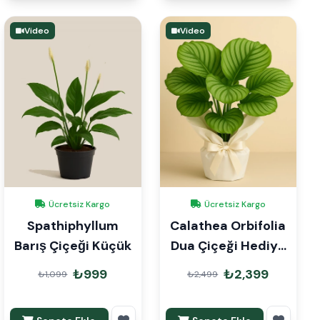
Video
Video
Ücretsiz Kargo
Ücretsiz Kargo
Spathiphyllum
Calathea Orbifolia
Barış Çiçeği Küçük
Dua Çiçeği Hediye
Paketli
₺999
₺2,399
₺1,099
₺2,499