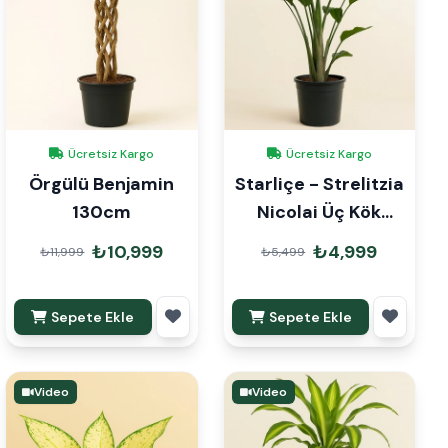
Ücretsiz Kargo
Ücretsiz Kargo
Örgülü Benjamin
Starliçe - Strelitzia
130cm
Nicolai Üç Kök
160cm
₺10,999
₺4,999
₺11,999
₺5,499
Sepete Ekle
Sepete Ekle
Video
Video