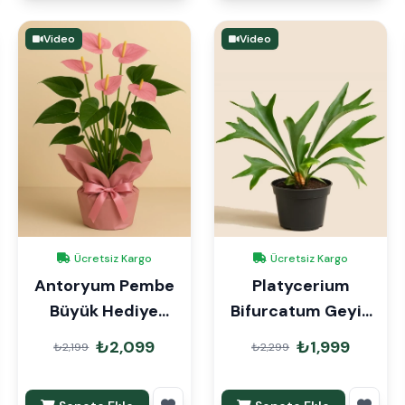
Video
Video
Ücretsiz Kargo
Ücretsiz Kargo
Antoryum Pembe
Platycerium
Büyük Hediye
Bifurcatum Geyik
Paketli
Boynuzu Eğrelti
₺2,099
₺1,999
₺2,199
₺2,299