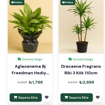
Video
Video
Ücretsiz Kargo
Ücretsiz Kargo
Aglaoenema Bj
Dracaena Fragrans
Freedman Hediye
Riki 3 Kök 110cm
Paketli
₺1,799
₺3,999
₺1,899
₺4,199
Sepete Ekle
Sepete Ekle