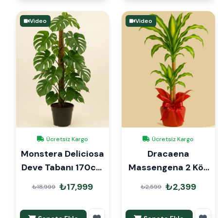
Video
Video
Ücretsiz Kargo
Ücretsiz Kargo
Monstera Deliciosa
Dracaena
Deve Tabanı 170cm
Massengena 2 Kök
Mons Çubuklu
90cm Hediye
₺17,999
₺2,399
₺18,999
₺2,599
Paketli