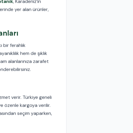
otanik
, Karadeniz’in
erinde yer alan ürünler,
anları
ı bir ferahlık
yanıklılık hem de şıklık
m alanlarınıza zarafet
derebilirsiniz.
met verir. Türkiye geneli
ve özenle kargoya verilir.
asından seçim yaparken,