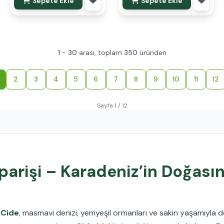
Sepete Ekle
Sepete Ekle
1
-
30
arası, toplam
350
üründen
2
3
4
5
6
7
8
9
10
11
12
Sayfa 1 / 12
iparişi – Karadeniz’in Doğasın
i
Cide
, masmavi denizi, yemyeşil ormanları ve sakin yaşamıyla