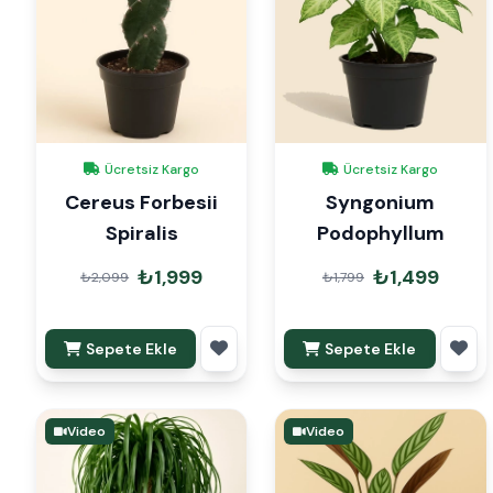
Ücretsiz Kargo
Ücretsiz Kargo
Cereus Forbesii
Syngonium
Spiralis
Podophyllum
₺1,999
₺1,499
₺2,099
₺1,799
Sepete Ekle
Sepete Ekle
Video
Video