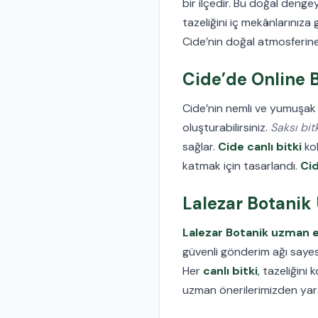
bir ilçedir. Bu doğal denge
tazeliğini iç mekânlarınıza 
Cide’nin doğal atmosferi
Cide’de Online B
Cide’nin nemli ve yumuşak
oluşturabilirsiniz.
Saksı bitk
sağlar.
Cide canlı bitki
kol
katmak için tasarlandı.
Cid
Lalezar Botanik 
Lalezar Botanik uzman e
güvenli gönderim ağı saye
Her
canlı bitki
, tazeliğini
uzman önerilerimizden yarar