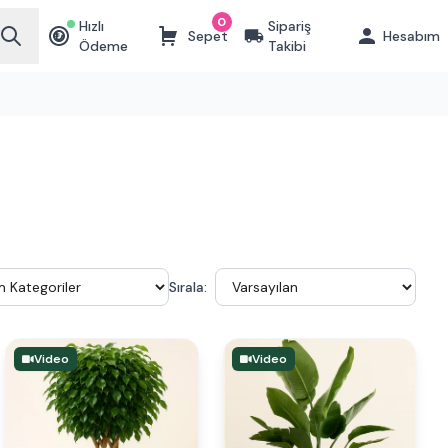
0
Hızlı
Sipariş
Sepet
Hesabım
₺
Ödeme
Takibi
Sırala:
Video
Video