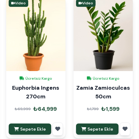
Video
Video
Ücretsiz Kargo
Ücretsiz Kargo
Euphorbia Ingens
Zamia Zamioculcas
270cm
50cm
₺64,999
₺1,599
₺69,999
₺1,799
Sepete Ekle
Sepete Ekle