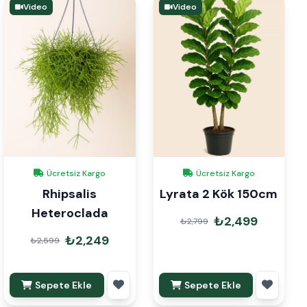
Video
Video
Ücretsiz Kargo
Ücretsiz Kargo
Rhipsalis
Lyrata 2 Kök 150cm
Heteroclada
₺2,499
₺2,799
₺2,249
₺2,599
Sepete Ekle
Sepete Ekle