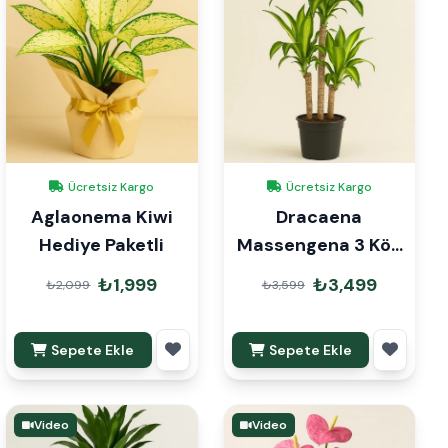
Ücretsiz Kargo
Ücretsiz Kargo
Aglaonema Kiwi
Dracaena
Hediye Paketli
Massengena 3 Kök
110cm
₺1,999
₺3,499
₺2,099
₺3,599
Sepete Ekle
Sepete Ekle
Video
Video