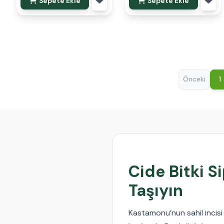
Sepete Ekle
Sepete Ekle
Önceki
1
Cide Bitki S
Taşıyın
Kastamonu’nun sahil incis