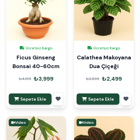
Ücretsiz Kargo
Ücretsiz Kargo
Ficus Ginseng
Calathea Makoyana
Bonsai 40-60cm
Dua Çiçeği
₺3,999
₺2,499
₺4,199
₺2,699
Sepete Ekle
Sepete Ekle
Video
Video