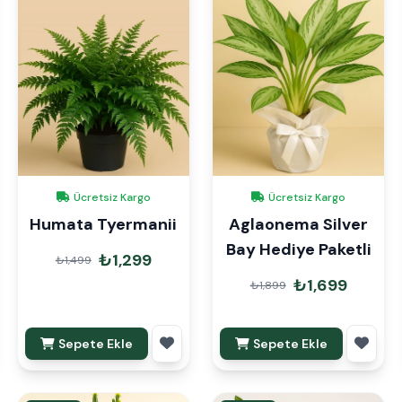
Ücretsiz Kargo
Ücretsiz Kargo
Humata Tyermanii
Aglaonema Silver
Bay Hediye Paketli
₺1,299
₺1,499
₺1,699
₺1,899
Sepete Ekle
Sepete Ekle