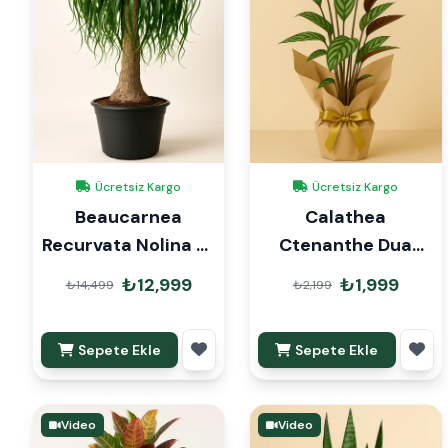
Ücretsiz Kargo
Ücretsiz Kargo
Beaucarnea
Calathea
Recurvata Nolina Fil
Ctenanthe Dua
Ayağı 110cm
Çiçeği Hediye
₺12,999
₺1,999
₺14,499
₺2,199
Paketli
Sepete Ekle
Sepete Ekle
Video
Video