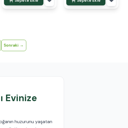
Sepete Ekle
Sepete Ekle
Sonraki
ı Evinize
 doğanın huzurunu yaşatan