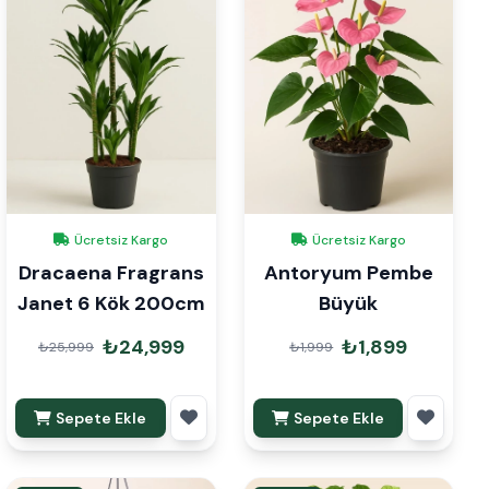
Ücretsiz Kargo
Ücretsiz Kargo
Dracaena Fragrans
Antoryum Pembe
Janet 6 Kök 200cm
Büyük
₺24,999
₺1,899
₺25,999
₺1,999
Sepete Ekle
Sepete Ekle