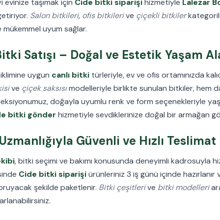
yi evinize taşımak için
Cide bitki siparişi
hizmetiyle
Lalezar B
getiriyor.
Salon bitkileri
,
ofis bitkileri
ve
çiçekli bitkiler
kategoril
ne mükemmel uyum sağlar.
itki Satışı – Doğal ve Estetik Yaşam Al
 iklimine uygun
canlı bitki
türleriyle, ev ve ofis ortamınızda kalıc
isi
ve
çiçek saksısı
modelleriyle birlikte sunulan bitkiler, hem da
eksiyonumuz, doğayla uyumlu renk ve form seçenekleriyle yaşa
e bitki gönder
hizmetiyle sevdiklerinize doğal bir armağan gön
Uzmanlığıyla Güvenli ve Hızlı Teslimat
kibi
, bitki seçimi ve bakımı konusunda deneyimli kadrosuyla hiz
sinde
Cide bitki siparişi
ürünleriniz 3 iş günü içinde hazırlanır 
 koruyacak şekilde paketlenir.
Bitki çeşitleri
ve
bitki modelleri
ar
lanabilirsiniz.