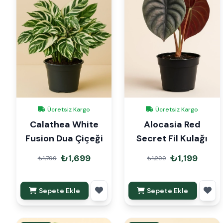
Ücretsiz Kargo
Ücretsiz Kargo
Calathea White
Alocasia Red
Fusion Dua Çiçeği
Secret Fil Kulağı
₺1,699
₺1,199
₺1,799
₺1,299
Sepete Ekle
Sepete Ekle