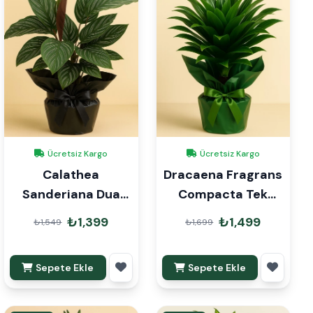
Ücretsiz Kargo
Ücretsiz Kargo
Calathea
Dracaena Fragrans
Sanderiana Dua
Compacta Tek
Çiçeği Hediye
Gövde Hediye
₺1,399
₺1,499
₺1,549
₺1,699
Paketli
Paketli
Sepete Ekle
Sepete Ekle