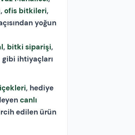
i
,
ofis bitkileri
,
 açısından yoğun
al
,
bitki siparişi
,
l
gibi ihtiyaçları
içekleri
, hediye
ileyen
canlı
rcih edilen ürün