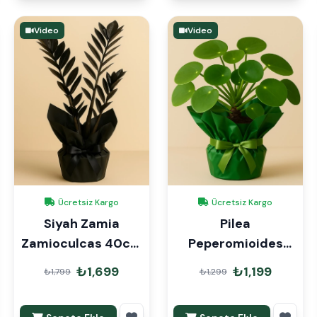
Video
Video
Ücretsiz Kargo
Ücretsiz Kargo
Siyah Zamia
Pilea
Zamioculcas 40cm
Peperomioides
Hediye Paketli
Para Çiçeği Hediye
₺1,699
₺1,199
₺1,799
₺1,299
Paketli