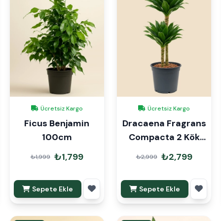
Ücretsiz Kargo
Ücretsiz Kargo
Ficus Benjamin
Dracaena Fragrans
100cm
Compacta 2 Kök
90cm
₺1,799
₺2,799
₺1,999
₺2,999
Sepete Ekle
Sepete Ekle