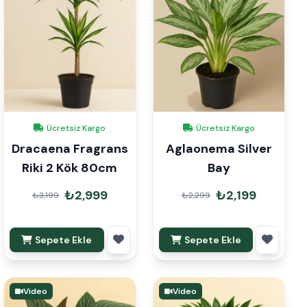
Ücretsiz Kargo
Ücretsiz Kargo
Dracaena Fragrans
Aglaonema Silver
Riki 2 Kök 80cm
Bay
₺2,999
₺2,199
₺3,199
₺2,299
Sepete Ekle
Sepete Ekle
Video
Video