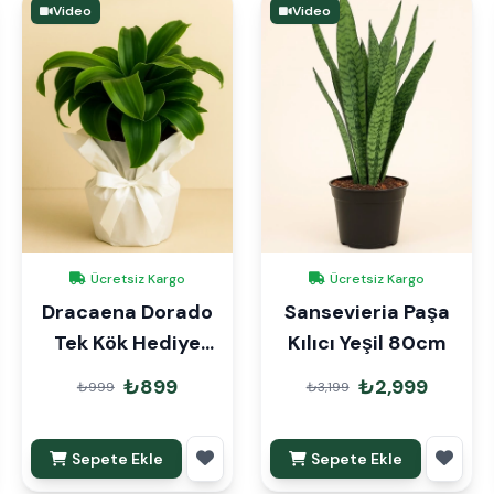
Video
Video
Ücretsiz Kargo
Ücretsiz Kargo
Dracaena Dorado
Sansevieria Paşa
Tek Kök Hediye
Kılıcı Yeşil 80cm
Paketli
₺899
₺2,999
₺999
₺3,199
Sepete Ekle
Sepete Ekle