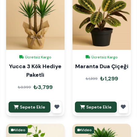
Ücretsiz Kargo
Ücretsiz Kargo
Yucca 3 Kök Hediye
Maranta Dua Çiçeği
Paketli
₺1,299
₺1,399
₺3,799
₺3,999
Sepete Ekle
Sepete Ekle
Video
Video