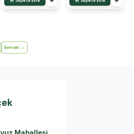
Sepete Ekle
Sepete Ekle
Sonraki
çek
vuz Mahallesi
,