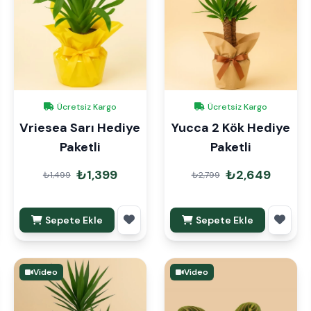
Ücretsiz Kargo
Ücretsiz Kargo
Vriesea Sarı Hediye
Yucca 2 Kök Hediye
Paketli
Paketli
₺1,399
₺2,649
₺1,499
₺2,799
Sepete Ekle
Sepete Ekle
Video
Video