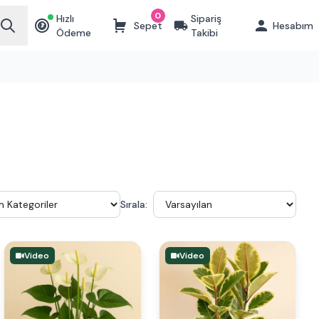
0
Hızlı
Sipariş
Sepet
Hesabım
₺
Ödeme
Takibi
Sırala:
Video
Video