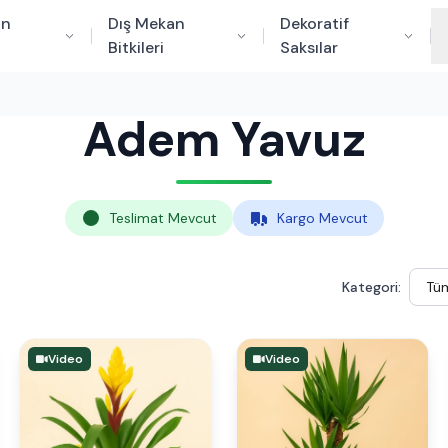
an
Dış Mekan
Dekoratif
Bitkileri
Saksılar
Adem Yavuz
Teslimat Mevcut
Kargo Mevcut
Kategori:
Video
Video