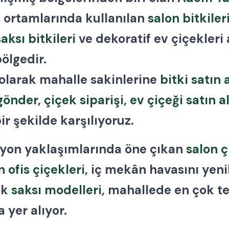
 ortamlarında kullanılan
salon bitkiler
saksı bitkileri
ve dekoratif ev çiçekleri
bölgedir.
 olarak mahalle sakinlerine
bitki satın 
 gönder
,
çiçek siparişi
,
ev çiçeği satın a
bir şekilde karşılıyoruz.
yon yaklaşımlarında öne çıkan
salon ç
an
ofis çiçekleri
, iç mekân havasını yen
ik
saksı modelleri
, mahallede en çok te
 yer alıyor.