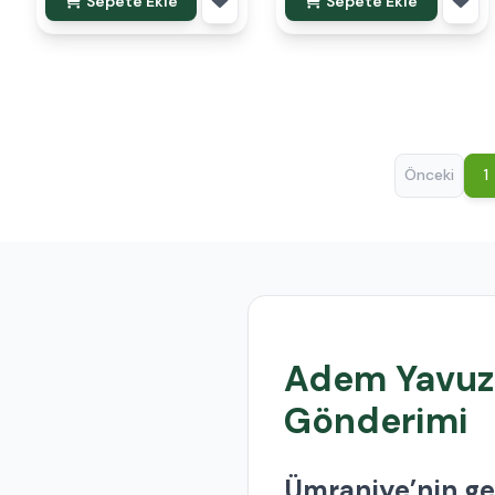
Sepete Ekle
Sepete Ekle
Önceki
1
Adem Yavuz M
Gönderimi
Ümraniye’nin ge