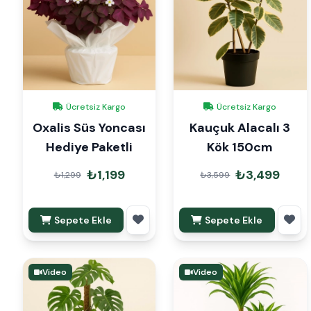
Ücretsiz Kargo
Ücretsiz Kargo
Oxalis Süs Yoncası
Kauçuk Alacalı 3
Hediye Paketli
Kök 150cm
₺1,199
₺3,499
₺1,299
₺3,599
Sepete Ekle
Sepete Ekle
Video
Video