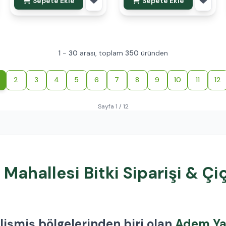
Sepete Ekle
Sepete Ekle
1
-
30
arası, toplam
350
üründen
2
3
4
5
6
7
8
9
10
11
12
Sayfa 1 / 12
ahallesi Bitki Siparişi & Çi
lişmiş bölgelerinden biri olan
Adem Ya