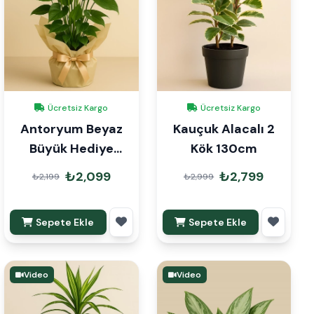
Ücretsiz Kargo
Ücretsiz Kargo
Antoryum Beyaz
Kauçuk Alacalı 2
Büyük Hediye
Kök 130cm
Paketli
₺2,099
₺2,799
₺2,199
₺2,999
Sepete Ekle
Sepete Ekle
Video
Video