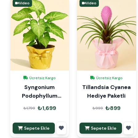
Video
Video
Ücretsiz Kargo
Ücretsiz Kargo
Syngonium
Tillandsia Cyanea
Podophyllum
Hediye Paketli
Hediye Paketli
₺1,699
₺899
₺1,799
₺999
Sepete Ekle
Sepete Ekle