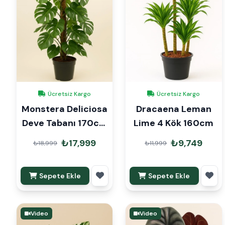
Ücretsiz Kargo
Ücretsiz Kargo
Monstera Deliciosa
Dracaena Leman
Deve Tabanı 170cm
Lime 4 Kök 160cm
Mons Çubuklu
₺17,999
₺9,749
₺18,999
₺11,999
Sepete Ekle
Sepete Ekle
Video
Video