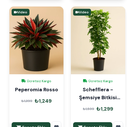
Video
Video
Ücretsiz Kargo
Ücretsiz Kargo
Peperomia Rosso
Schefflera -
Şemsiye Bitkisi
₺1,249
₺1,399
120cm
₺1,299
₺1,599