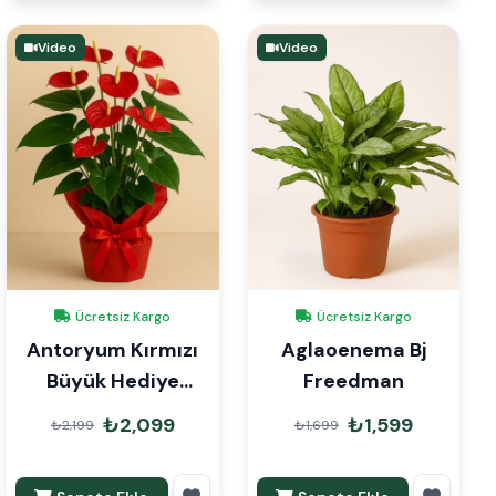
Video
Video
Ücretsiz Kargo
Ücretsiz Kargo
Antoryum Kırmızı
Aglaoenema Bj
Büyük Hediye
Freedman
Paketli
₺2,099
₺1,599
₺2,199
₺1,699