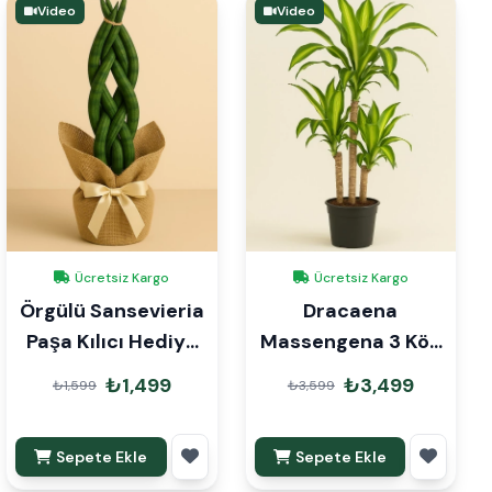
Video
Video
Ücretsiz Kargo
Ücretsiz Kargo
Örgülü Sansevieria
Dracaena
Paşa Kılıcı Hediye
Massengena 3 Kök
Paketli
110cm
₺1,499
₺3,499
₺1,599
₺3,599
Sepete Ekle
Sepete Ekle