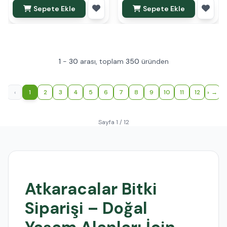
Sepete Ekle
Sepete Ekle
1
-
30
arası, toplam
350
üründen
‹
1
2
3
4
5
6
7
8
9
10
11
12
›
Sayfa 1 / 12
Atkaracalar Bitki
Siparişi – Doğal