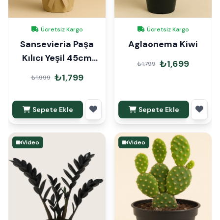
Ücretsiz Kargo
Ücretsiz Kargo
Sansevieria Paşa
Aglaonema Kiwi
Kılıcı Yeşil 45cm
₺1,699
₺1,799
Hediye Paketli
₺1,799
₺1,999
Sepete Ekle
Sepete Ekle
Video
Video