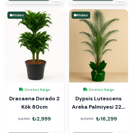
Video
Video
Ücretsiz Kargo
Ücretsiz Kargo
Dracaena Dorado 2
Dypsis Lutescens
Kök 80cm
Areka Palmiyesi 220
cm Hediye Paketli
₺2,999
₺16,299
₺3,199
₺17,299