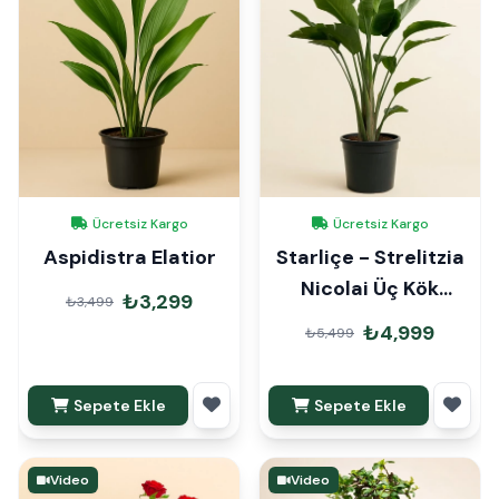
Ücretsiz Kargo
Ücretsiz Kargo
Aspidistra Elatior
Starliçe - Strelitzia
Nicolai Üç Kök
₺3,299
₺3,499
160cm
₺4,999
₺5,499
Sepete Ekle
Sepete Ekle
Video
Video