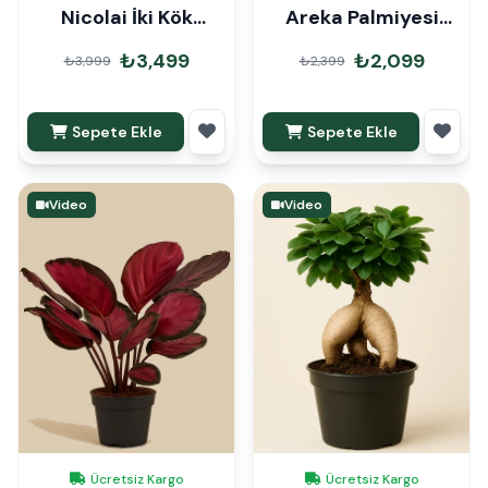
Nicolai İki Kök
Areka Palmiyesi
140cm
90cm Hediye Paketli
₺3,499
₺2,099
₺3,999
₺2,399
Sepete Ekle
Sepete Ekle
Video
Video
Ücretsiz Kargo
Ücretsiz Kargo