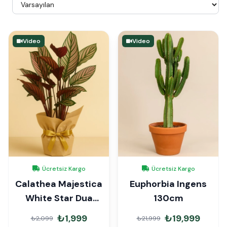
Video
Video
Ücretsiz Kargo
Ücretsiz Kargo
Calathea Majestica
Euphorbia Ingens
White Star Dua
130cm
Çiçeği Hediye
₺1,999
₺19,999
₺2,099
₺21,999
Paketli