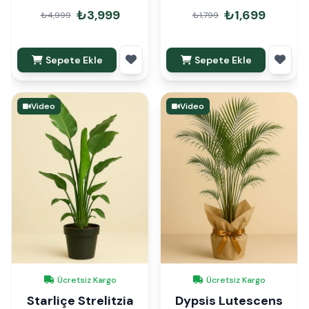
110 cm
₺3,999
₺1,699
₺4,999
₺1,799
Sepete Ekle
Sepete Ekle
Video
Video
Ücretsiz Kargo
Ücretsiz Kargo
Starliçe Strelitzia
Dypsis Lutescens