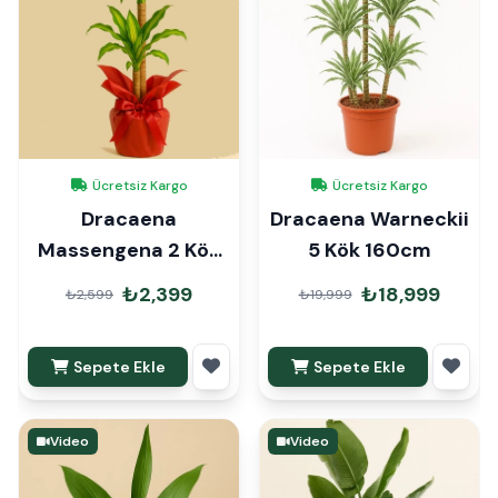
Ücretsiz Kargo
Ücretsiz Kargo
Dracaena
Dracaena Warneckii
Massengena 2 Kök
5 Kök 160cm
90cm Hediye Paketli
₺2,399
₺18,999
₺2,599
₺19,999
Sepete Ekle
Sepete Ekle
Video
Video