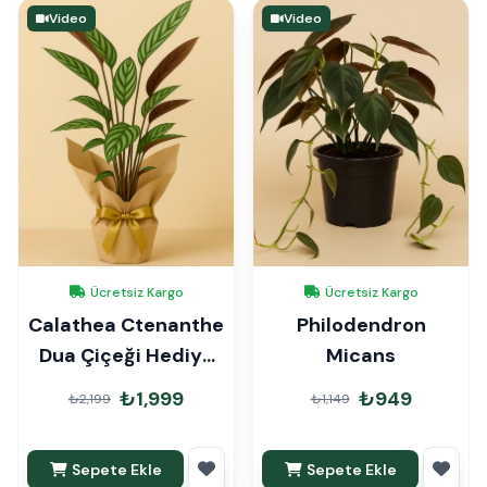
Video
Video
Ücretsiz Kargo
Ücretsiz Kargo
Calathea Ctenanthe
Philodendron
Dua Çiçeği Hediye
Micans
Paketli
₺1,999
₺949
₺2,199
₺1,149
Sepete Ekle
Sepete Ekle