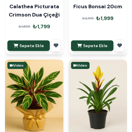
Calathea Picturata
Ficus Bonsai 20cm
Crimson Dua Çiçeği
₺1,999
₺2,199
₺1,799
₺1,899
Sepete Ekle
Sepete Ekle
Video
Video