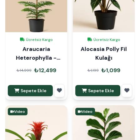
Ücretsiz Kargo
Ücretsiz Kargo
Araucaria
Alocasia Polly Fil
Heterophylla -
Kulağı
Arokarya Çam
₺12,499
₺1,099
₺14,999
₺1,199
160cm
Sepete Ekle
Sepete Ekle
Video
Video