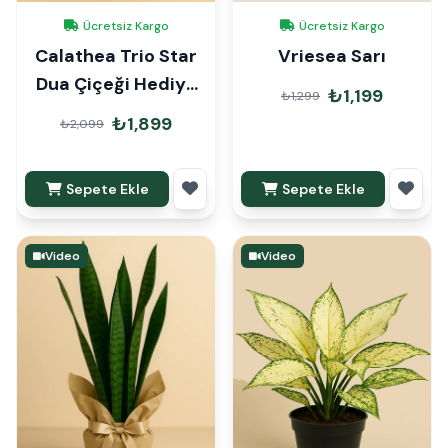
Ücretsiz Kargo
Ücretsiz Kargo
Calathea Trio Star
Vriesea Sarı
Dua Çiçeği Hediye
₺1,199
₺1,299
Paketli
₺1,899
₺2,099
Sepete Ekle
Sepete Ekle
Video
Video