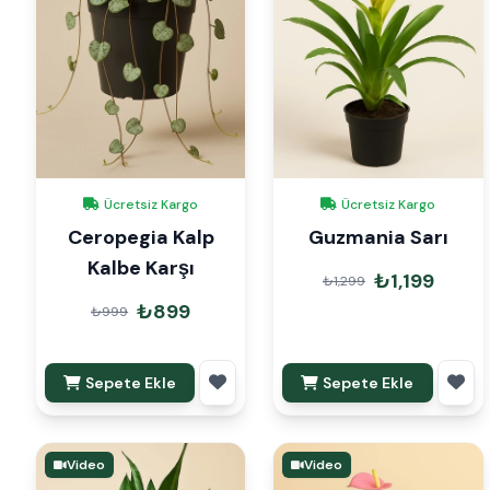
Ücretsiz Kargo
Ücretsiz Kargo
Ceropegia Kalp
Guzmania Sarı
Kalbe Karşı
₺1,199
₺1,299
₺899
₺999
Sepete Ekle
Sepete Ekle
Video
Video