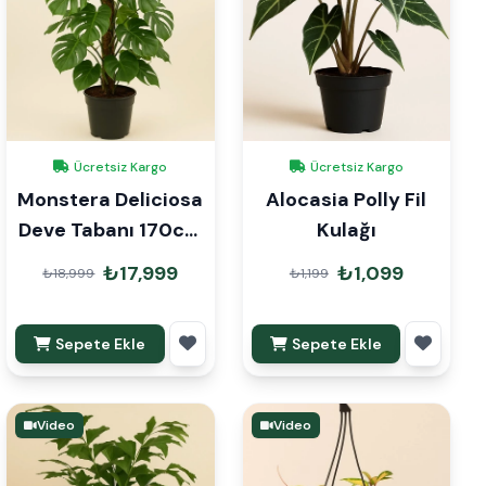
Ücretsiz Kargo
Ücretsiz Kargo
Monstera Deliciosa
Alocasia Polly Fil
Deve Tabanı 170cm
Kulağı
Mons Çubuklu
₺17,999
₺1,099
₺18,999
₺1,199
Sepete Ekle
Sepete Ekle
Video
Video