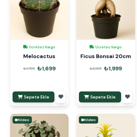
Ücretsiz Kargo
Ücretsiz Kargo
Melocactus
Ficus Bonsai 20cm
₺1,699
₺1,999
₺1,799
₺2,199
Sepete Ekle
Sepete Ekle
Video
Video