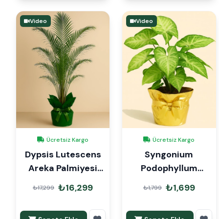
Video
Video
Ücretsiz Kargo
Ücretsiz Kargo
Dypsis Lutescens
Syngonium
Areka Palmiyesi
Podophyllum
220 cm Hediye
Hediye Paketli
₺16,299
₺1,699
₺17,299
₺1,799
Paketli