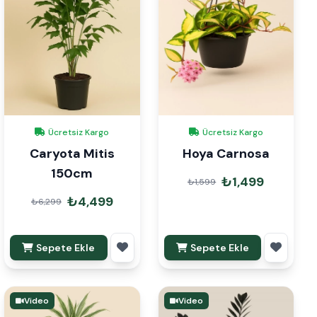
Ücretsiz Kargo
Ücretsiz Kargo
Caryota Mitis
Hoya Carnosa
150cm
₺1,499
₺1,599
₺4,499
₺6,299
Sepete Ekle
Sepete Ekle
Video
Video