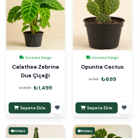
Ücretsiz Kargo
Ücretsiz Kargo
Calathea Zebrina
Opuntia Cactus
Dua Çiçeği
₺699
₺799
₺1,499
₺1,599
Sepete Ekle
Sepete Ekle
Video
Video