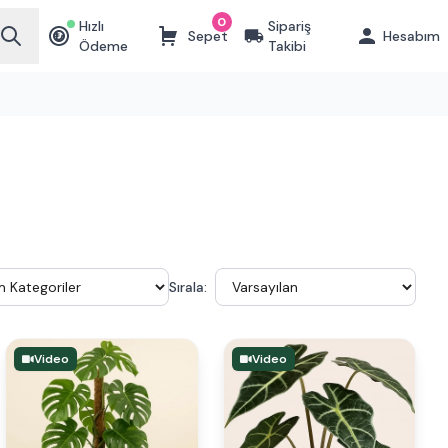
0
Hızlı
Sipariş
Sepet
Hesabım
₺
Ödeme
Takibi
Sırala:
Video
Video