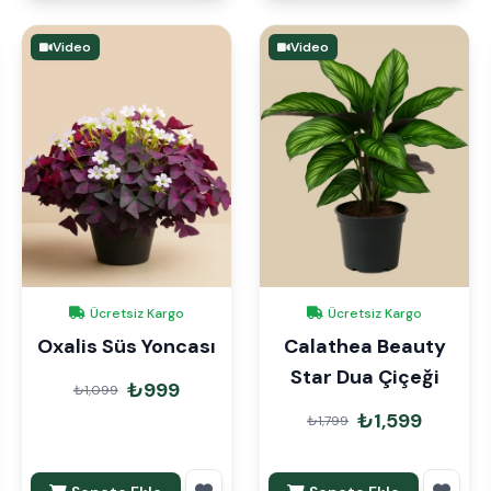
Video
Video
Ücretsiz Kargo
Ücretsiz Kargo
Oxalis Süs Yoncası
Calathea Beauty
Star Dua Çiçeği
₺999
₺1,099
₺1,599
₺1,799