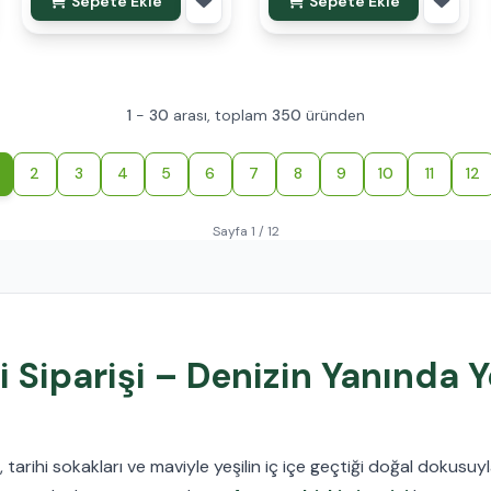
Sepete Ekle
Sepete Ekle
1
-
30
arası, toplam
350
üründen
2
3
4
5
6
7
8
9
10
11
12
Sayfa 1 / 12
 Siparişi – Denizin Yanında Y
, tarihi sokakları ve maviyle yeşilin iç içe geçtiği doğal dokusu