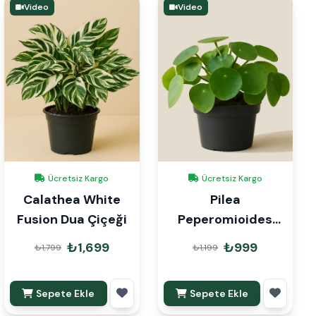
Video
Video
Ücretsiz Kargo
Ücretsiz Kargo
Calathea White
Pilea
Fusion Dua Çiçeği
Peperomioides
Para Çiçeği
₺1,699
₺999
₺1,799
₺1,199
Sepete Ekle
Sepete Ekle