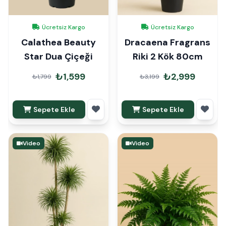
Ücretsiz Kargo
Ücretsiz Kargo
Calathea Beauty
Dracaena Fragrans
Star Dua Çiçeği
Riki 2 Kök 80cm
₺1,599
₺2,999
₺1,799
₺3,199
Sepete Ekle
Sepete Ekle
Video
Video