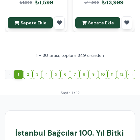
₺1,599
₺13,999
₺1,699
₺14,999
Sepete Ekle
Sepete Ekle
1
-
30
arası, toplam
349
üründen
‹
1
2
3
4
5
6
7
8
9
10
11
12
›
Sayfa 1 / 12
İstanbul Bağcılar 100. Yıl Bitki