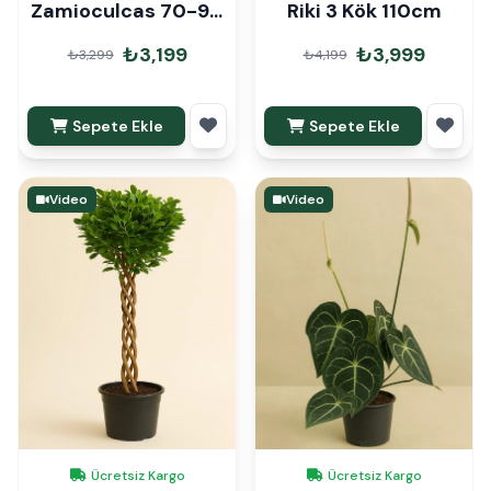
Zamioculcas 70-90
Riki 3 Kök 110cm
cm Hediye Paketli
₺3,199
₺3,999
₺3,299
₺4,199
Sepete Ekle
Sepete Ekle
Video
Video
Ücretsiz Kargo
Ücretsiz Kargo