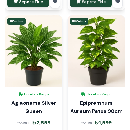
Sepete Ekle
Sepete Ekle
Video
Video
Ücretsiz Kargo
Ücretsiz Kargo
Aglaonema Silver
Epipremnum
Queen
Aureum Patos 90cm
₺2,899
₺1,999
₺2,999
₺2,199