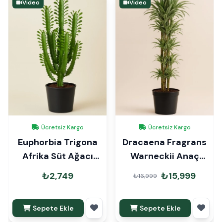
Video
Video
Ücretsiz Kargo
Ücretsiz Kargo
Euphorbia Trigona
Dracaena Fragrans
Afrika Süt Ağacı
Warneckii Anaç
100cm
140cm
₺2,749
₺15,999
₺16,999
Sepete Ekle
Sepete Ekle