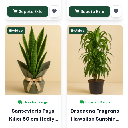
Sepete Ekle
Sepete Ekle
Video
Video
Ücretsiz Kargo
Ücretsiz Kargo
Sansevieria Paşa
Dracaena Fragrans
Kılıcı 50 cm Hediye
Hawaiian Sunshine
Paketli
Anaç 140cm