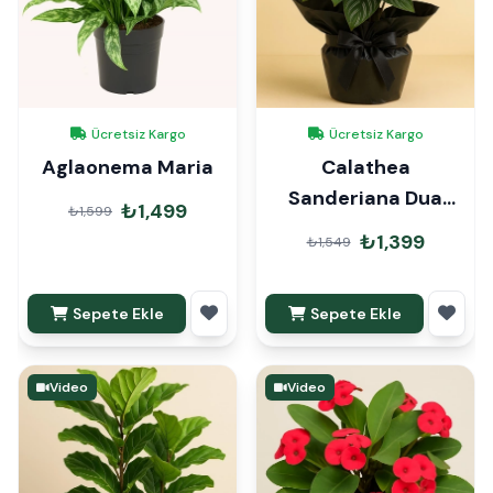
Ücretsiz Kargo
Ücretsiz Kargo
Aglaonema Maria
Calathea
Sanderiana Dua
₺1,499
₺1,599
Çiçeği Hediye
₺1,399
₺1,549
Paketli
Sepete Ekle
Sepete Ekle
Video
Video