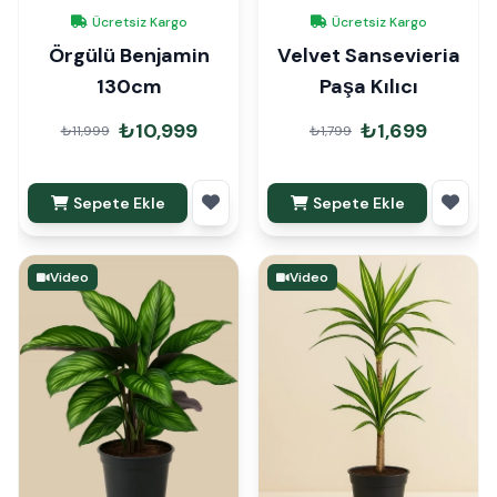
Ücretsiz Kargo
Ücretsiz Kargo
Örgülü Benjamin
Velvet Sansevieria
130cm
Paşa Kılıcı
₺10,999
₺1,699
₺11,999
₺1,799
Sepete Ekle
Sepete Ekle
Video
Video