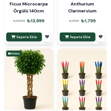
Ficus Microcarpa
Anthurium
Örgülü 140cm
Clarinervium
₺13,999
₺1,799
₺14,999
₺1,999
Sepete Ekle
Sepete Ekle
Video