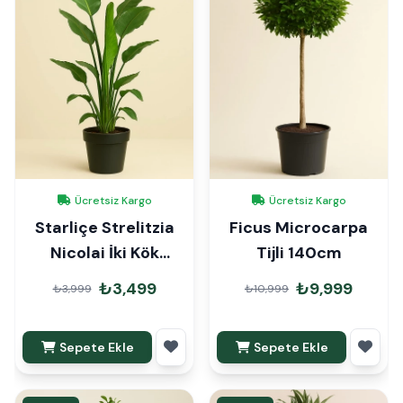
Ücretsiz Kargo
Ücretsiz Kargo
Starliçe Strelitzia
Ficus Microcarpa
Nicolai İki Kök
Tijli 140cm
140cm
₺3,499
₺9,999
₺3,999
₺10,999
Sepete Ekle
Sepete Ekle