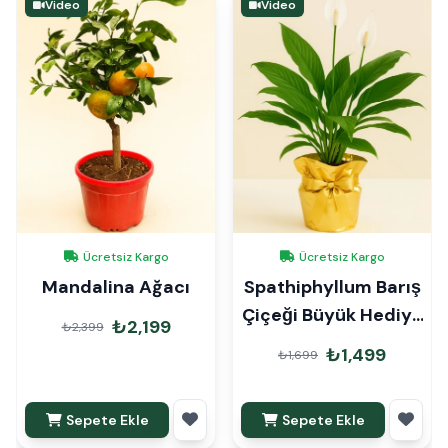
Video
Video
Ücretsiz Kargo
Ücretsiz Kargo
Mandalina Ağacı
Spathiphyllum Barış
Çiçeği Büyük Hediye
₺2,199
₺2,399
Paketli
₺1,499
₺1,699
Sepete Ekle
Sepete Ekle