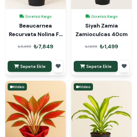
Ücretsiz Kargo
Ücretsiz Kargo
Beaucarnea
Siyah Zamia
Recurvata Nolina Fil
Zamioculcas 40cm
Ayağı 90cm
₺7,849
₺1,499
₺9,499
₺1,699
Sepete Ekle
Sepete Ekle
Video
Video