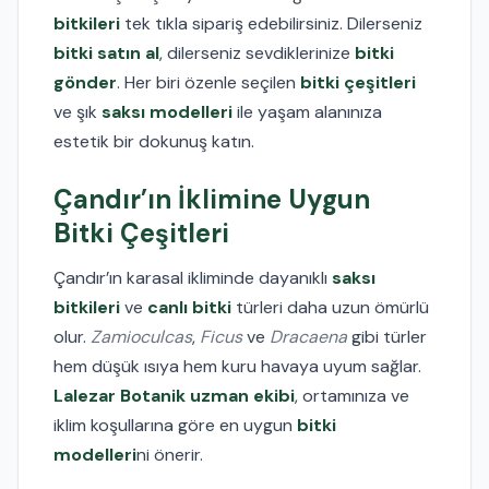
bitkileri
tek tıkla sipariş edebilirsiniz. Dilerseniz
bitki satın al
, dilerseniz sevdiklerinize
bitki
gönder
. Her biri özenle seçilen
bitki çeşitleri
ve şık
saksı modelleri
ile yaşam alanınıza
estetik bir dokunuş katın.
Çandır’ın İklimine Uygun
Bitki Çeşitleri
Çandır’ın karasal ikliminde dayanıklı
saksı
bitkileri
ve
canlı bitki
türleri daha uzun ömürlü
olur.
Zamioculcas
,
Ficus
ve
Dracaena
gibi türler
hem düşük ısıya hem kuru havaya uyum sağlar.
Lalezar Botanik uzman ekibi
, ortamınıza ve
iklim koşullarına göre en uygun
bitki
modelleri
ni önerir.