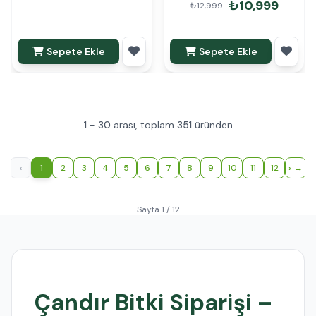
₺10,999
₺12,999
Sepete Ekle
Sepete Ekle
1
-
30
arası, toplam
351
üründen
‹
1
2
3
4
5
6
7
8
9
10
11
12
›
Sayfa 1 / 12
Çandır Bitki Siparişi –