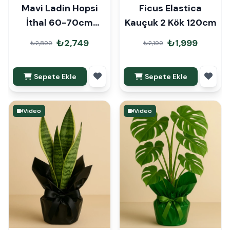
Mavi Ladin Hopsi
Ficus Elastica
İthal 60-70cm
Kauçuk 2 Kök 120cm
Hediye Paketli
₺2,749
₺1,999
₺2,899
₺2,199
Sepete Ekle
Sepete Ekle
Video
Video