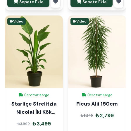
Sepete Ekle
Sepete Ekle
Video
Video
Ücretsiz Kargo
Ücretsiz Kargo
Starliçe Strelitzia
Ficus Alii 150cm
Nicolai İki Kök
₺2,799
₺3,249
140cm
₺3,499
₺3,999