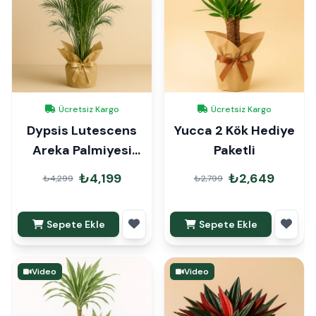
Ücretsiz Kargo
Ücretsiz Kargo
Dypsis Lutescens
Yucca 2 Kök Hediye
Areka Palmiyesi
Paketli
110cm Hediye
₺4,199
₺2,649
₺4,299
₺2,799
Paketli
Sepete Ekle
Sepete Ekle
Video
Video