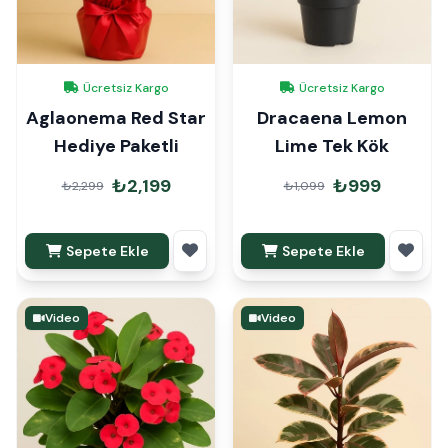
Ücretsiz Kargo
Ücretsiz Kargo
Aglaonema Red Star
Dracaena Lemon
Hediye Paketli
Lime Tek Kök
₺2,199
₺999
₺2,299
₺1,099
Sepete Ekle
Sepete Ekle
Video
Video