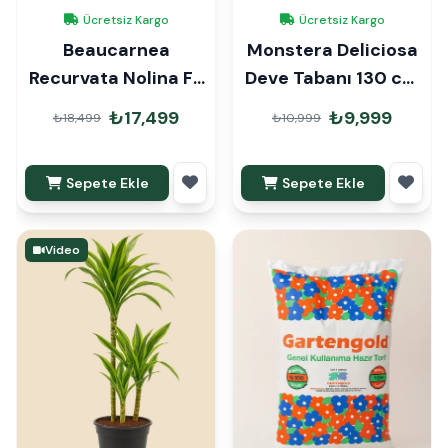
Ücretsiz Kargo
Ücretsiz Kargo
Beaucarnea
Monstera Deliciosa
Recurvata Nolina Fil
Deve Tabanı 130 cm
Ayağı 100-110cm
Mons Çubuklu
₺17,499
₺9,999
₺18,499
₺10,999
Sepete Ekle
Sepete Ekle
Video