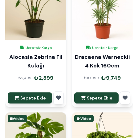
Ücretsiz Kargo
Ücretsiz Kargo
Alocasia Zebrina Fil
Dracaena Warneckii
Kulağı
4 Kök 160cm
₺2,399
₺9,749
₺2,499
₺10,999
Sepete Ekle
Sepete Ekle
Video
Video