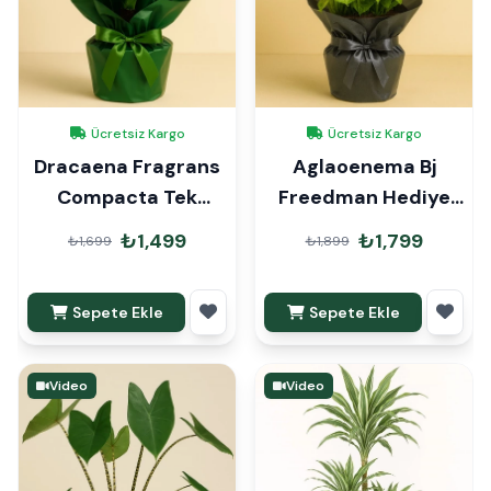
Ücretsiz Kargo
Ücretsiz Kargo
Dracaena Fragrans
Aglaoenema Bj
Compacta Tek
Freedman Hediye
Gövde Hediye
Paketli
₺1,499
₺1,799
₺1,699
₺1,899
Paketli
Sepete Ekle
Sepete Ekle
Video
Video