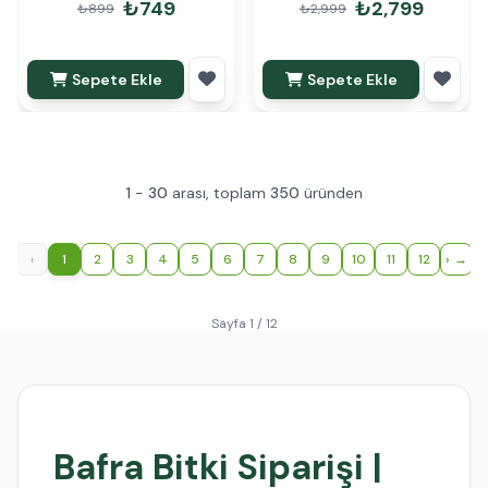
₺749
₺2,799
₺899
₺2,999
Sepete Ekle
Sepete Ekle
1
-
30
arası, toplam
350
üründen
‹
1
2
3
4
5
6
7
8
9
10
11
12
›
Sayfa 1 / 12
Bafra Bitki Siparişi |