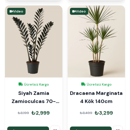
Video
Video
Ücretsiz Kargo
Ücretsiz Kargo
Siyah Zamia
Dracaena Marginata
Zamioculcas 70-
4 Kök 140cm
90cm
₺2,999
₺3,299
₺3,199
₺3,499