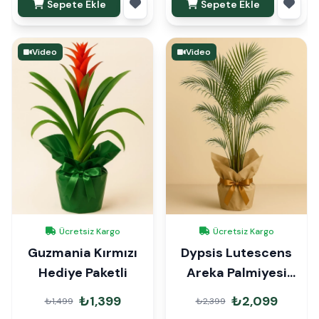
Sepete Ekle
Sepete Ekle
Video
Video
Ücretsiz Kargo
Ücretsiz Kargo
Guzmania Kırmızı
Dypsis Lutescens
Hediye Paketli
Areka Palmiyesi
90cm Hediye Paketli
₺1,399
₺2,099
₺1,499
₺2,399