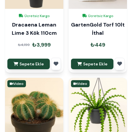
Ücretsiz Kargo
Ücretsiz Kargo
Dracaena Leman
GartenGold Torf 10lt
Lime 3 Kök 110cm
İthal
₺3,999
₺449
₺4,199
Sepete Ekle
Sepete Ekle
Video
Video