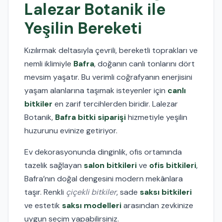
Lalezar Botanik ile
Yeşilin Bereketi
Kızılırmak deltasıyla çevrili, bereketli toprakları ve
nemli iklimiyle
Bafra
, doğanın canlı tonlarını dört
mevsim yaşatır. Bu verimli coğrafyanın enerjisini
yaşam alanlarına taşımak isteyenler için
canlı
bitkiler
en zarif tercihlerden biridir. Lalezar
Botanik,
Bafra bitki siparişi
hizmetiyle yeşilin
huzurunu evinize getiriyor.
Ev dekorasyonunda dinginlik, ofis ortamında
tazelik sağlayan
salon bitkileri
ve
ofis bitkileri
,
Bafra’nın doğal dengesini modern mekânlara
taşır. Renkli
çiçekli bitkiler
, sade
saksı bitkileri
ve estetik
saksı modelleri
arasından zevkinize
uygun seçim yapabilirsiniz.