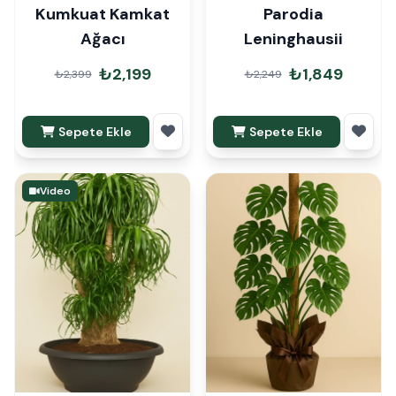
Kumkuat Kamkat
Parodia
Ağacı
Leninghausii
₺2,199
₺1,849
₺2,399
₺2,249
Sepete Ekle
Sepete Ekle
Video