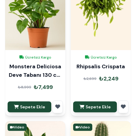
Ücretsiz Kargo
Ücretsiz Kargo
Monstera Deliciosa
Rhipsalis Crispata
Deve Tabanı 130 cm
₺2,249
₺2,699
Mons Çubuklu İthal
₺7,499
₺8,999
Sepete Ekle
Sepete Ekle
Video
Video