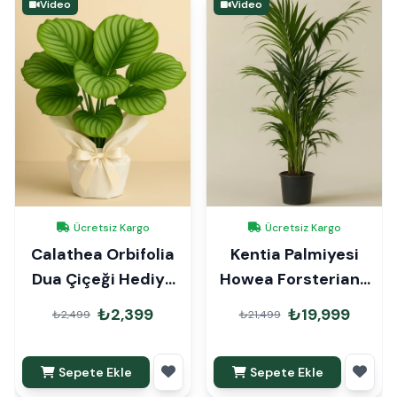
Video
Video
Ücretsiz Kargo
Ücretsiz Kargo
Calathea Orbifolia
Kentia Palmiyesi
Dua Çiçeği Hediye
Howea Forsteriana
Paketli
190cm
₺2,399
₺19,999
₺2,499
₺21,499
Sepete Ekle
Sepete Ekle