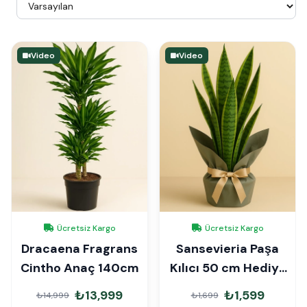
Video
Video
Ücretsiz Kargo
Ücretsiz Kargo
Dracaena Fragrans
Sansevieria Paşa
Cintho Anaç 140cm
Kılıcı 50 cm Hediye
Paketli
₺13,999
₺1,599
₺14,999
₺1,699