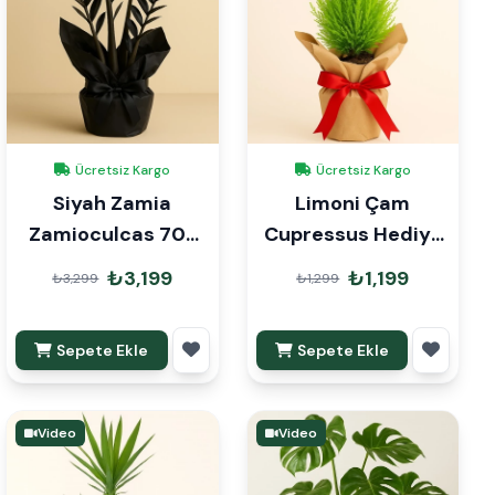
Ücretsiz Kargo
Ücretsiz Kargo
Siyah Zamia
Limoni Çam
Zamioculcas 70-
Cupressus Hediye
90 cm Hediye
Paketli
₺3,199
₺1,199
₺3,299
₺1,299
Paketli
Sepete Ekle
Sepete Ekle
Video
Video