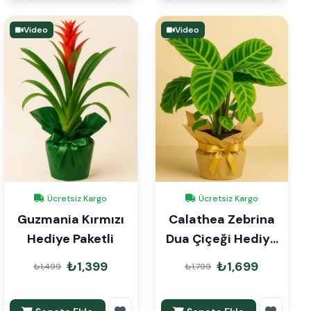
Video
Video
Ücretsiz Kargo
Ücretsiz Kargo
Guzmania Kırmızı
Calathea Zebrina
Hediye Paketli
Dua Çiçeği Hediye
Paketli
₺1,399
₺1,699
₺1,499
₺1,799