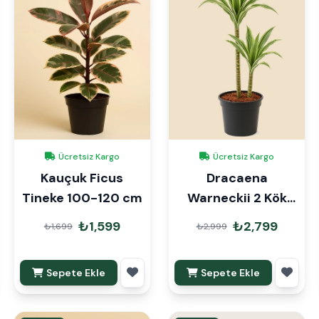
Ücretsiz Kargo
Ücretsiz Kargo
Kauçuk Ficus
Dracaena
Tineke 100-120 cm
Warneckii 2 Kök
90cm
₺1,599
₺2,799
₺1,699
₺2,999
Sepete Ekle
Sepete Ekle