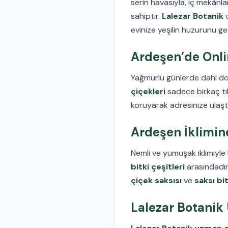
serin havasıyla, iç mekânl
sahiptir.
Lalezar Botanik
o
evinize yeşilin huzurunu ge
Ardeşen’de Onlin
Yağmurlu günlerde dahi doğ
çiçekleri
sadece birkaç tı
koruyarak adresinize ulaştır
Ardeşen İklimine
Nemli ve yumuşak iklimiyle
bitki çeşitleri
arasındadır.
çiçek saksısı
ve
saksı bit
Lalezar Botanik 