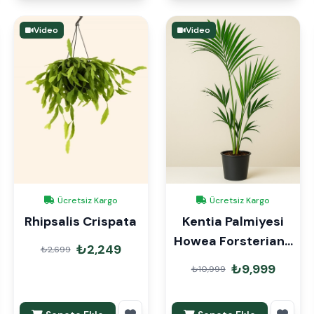
Video
Video
Ücretsiz Kargo
Ücretsiz Kargo
Rhipsalis Crispata
Kentia Palmiyesi
Howea Forsteriana
₺2,249
₺2,699
170cm
₺9,999
₺10,999