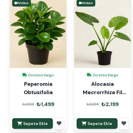
Video
Video
Ücretsiz Kargo
Ücretsiz Kargo
Peperomia
Alocasia
Obtusifolia
Macrorrhiza Fil
Kulağı
₺1,499
₺2,199
₺1,599
₺2,299
Sepete Ekle
Sepete Ekle