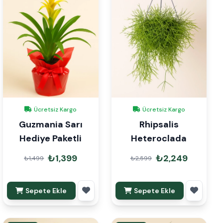
Ücretsiz Kargo
Ücretsiz Kargo
Guzmania Sarı
Rhipsalis
Hediye Paketli
Heteroclada
₺1,399
₺2,249
₺1,499
₺2,599
Sepete Ekle
Sepete Ekle