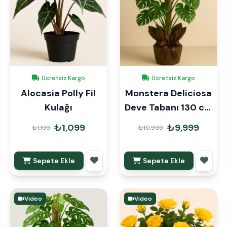
Ücretsiz Kargo
Ücretsiz Kargo
Alocasia Polly Fil
Monstera Deliciosa
Kulağı
Deve Tabanı 130 cm
Mons Çubuklu
₺1,099
₺9,999
₺1,199
₺10,999
Sepete Ekle
Sepete Ekle
Video
Video