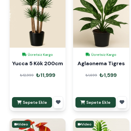
Ücretsiz Kargo
Ücretsiz Kargo
Yucca 5 Kök 200cm
Aglaonema Tigres
₺11,999
₺1,599
₺12,999
₺1,699
Sepete Ekle
Sepete Ekle
Video
Video