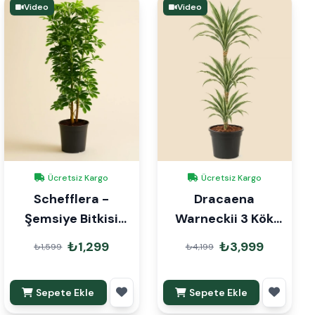
Video
Video
Ücretsiz Kargo
Ücretsiz Kargo
Schefflera -
Dracaena
Şemsiye Bitkisi
Warneckii 3 Kök
120cm
110cm
₺1,299
₺3,999
₺1,599
₺4,199
Sepete Ekle
Sepete Ekle