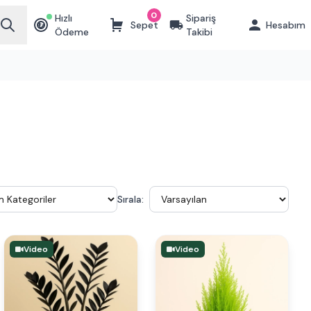
0
Hızlı
Sipariş
Sepet
Hesabım
₺
Ödeme
Takibi
Sırala:
Video
Video