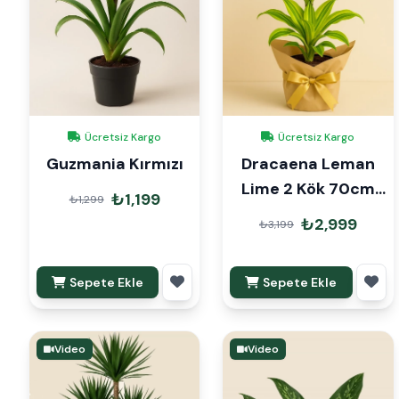
Ücretsiz Kargo
Ücretsiz Kargo
Guzmania Kırmızı
Dracaena Leman
Lime 2 Kök 70cm
₺1,199
₺1,299
Hediye Paketli
₺2,999
₺3,199
Sepete Ekle
Sepete Ekle
Video
Video