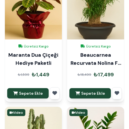
Ücretsiz Kargo
Ücretsiz Kargo
Maranta Dua Çiçeği
Beaucarnea
Hediye Paketli
Recurvata Nolina Fil
Ayağı 100-110cm
₺1,449
₺17,499
₺1,599
₺18,499
Sepete Ekle
Sepete Ekle
Video
Video