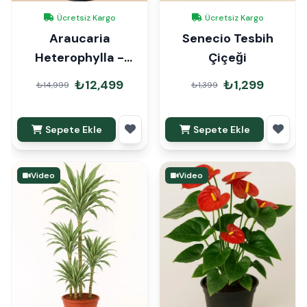
Ücretsiz Kargo
Ücretsiz Kargo
Araucaria
Senecio Tesbih
Heterophylla -
Çiçeği
Arokarya Çam
₺12,499
₺1,299
₺14,999
₺1,399
160cm
Sepete Ekle
Sepete Ekle
Video
Video