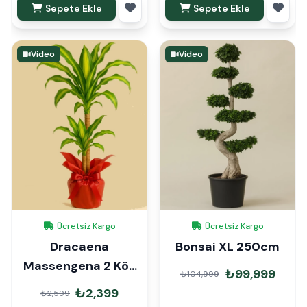
Sepete Ekle
Sepete Ekle
Video
Video
Ücretsiz Kargo
Ücretsiz Kargo
Dracaena
Bonsai XL 250cm
Massengena 2 Kök
₺99,999
₺104,999
90cm Hediye Paketli
₺2,399
₺2,599