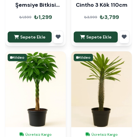
Şemsiye Bitkisi
Cintho 3 Kök 110cm
120cm
₺1,299
₺3,799
₺1,599
₺3,999
Sepete Ekle
Sepete Ekle
Video
Video
Ücretsiz Kargo
Ücretsiz Kargo