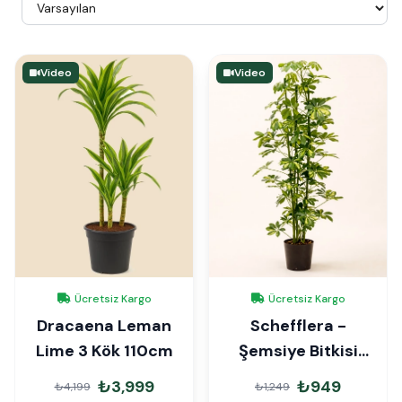
Video
Video
Ücretsiz Kargo
Ücretsiz Kargo
Dracaena Leman
Schefflera -
Lime 3 Kök 110cm
Şemsiye Bitkisi
70cm
₺3,999
₺949
₺4,199
₺1,249