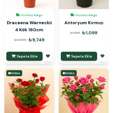
Ücretsiz Kargo
Ücretsiz Kargo
Dracaena Warneckii
Antoryum Kırmızı
4 Kök 160cm
₺1,099
₺1,299
₺9,749
₺10,999
Sepete Ekle
Sepete Ekle
Video
Video