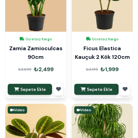
Ücretsiz Kargo
Ücretsiz Kargo
Zamia Zamioculcas
Ficus Elastica
90cm
Kauçuk 2 Kök 120cm
₺2,499
₺1,999
₺2,699
₺2,199
Sepete Ekle
Sepete Ekle
Video
Video