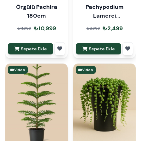
Örgülü Pachira
Pachypodium
180cm
Lamerei
Madagaskar
₺10,999
₺2,499
₺11,999
₺2,999
Palmiyesi 100cm
Sepete Ekle
Sepete Ekle
Video
Video