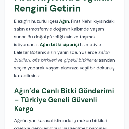
Rengini Getirin
Elazığ’ın huzurlu ilçesi
Ağın
, Fırat Nehri kıyısındaki
sakin atmosferiyle doğanın kalbinde yaşam
sunar. Bu doğal güzelliği evinize taşımak
istiyorsanız,
Ağın bitki siparişi
hizmetiyle
Lalezar Botanik sizin yanınızda. Yüzlerce
salon
bitkileri
,
ofis bitkileri
ve
çiçekli bitkiler
arasından
seçim yaparak yaşam alanınıza yeşil bir dokunuş
katabilirsiniz.
Ağın’da Canlı Bitki Gönderimi
– Türkiye Geneli Güvenli
Kargo
Ağın’ın yarı karasal ikliminde iç mekan bitkileri
özellikle dekorasyonun vazgeçilmez parçaları