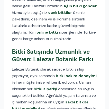
haline gelir. Lalezar Botanik’in
Ağın bitki gönder
hizmetiyle seçtiğiniz
canlı bitkiler
özenle
paketlenir, özel nem ve ısı koruma sistemli
kutularla adresinize kadar güvenli biçimde
ulaştırılır. Tüm
online bitki
siparişlerinde Türkiye
geneli kargo imkanı sunulmaktadır.
Bitki Satışında Uzmanlık ve
Güven: Lalezar Botanik Farkı
Lalezar Botanik olarak sadece bitki satışı
yapmıyor, aynı zamanda
bitki bakım deneyimi
ile her müşterimize rehberlik ediyoruz. Uzman
ekibimiz her
bitki siparişi
öncesinde en uygun
seçenekleri belirler. Ağın’daki yaşam tarzınıza ve
iç mekan koşullarına en uygun
saksı bitkisi
,
bitki modelleri
ve
çiçek saksısı
alternatifleriyle