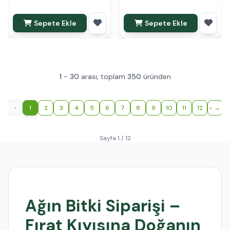
Sepete Ekle
Sepete Ekle
1
-
30
arası, toplam
350
üründen
‹
1
2
3
4
5
6
7
8
9
10
11
12
›
Sayfa 1 / 12
Ağın Bitki Siparişi –
Fırat Kıyısına Doğanın