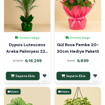
Ücretsiz Kargo
Ücretsiz Kargo
Dypsis Lutescens
Gül Rosa Pembe 20-
Areka Palmiyesi 220
30cm Hediye Paketli
cm Hediye Paketli
₺16,299
₺899
₺17,299
₺999
Sepete Ekle
Sepete Ekle
Video
Video