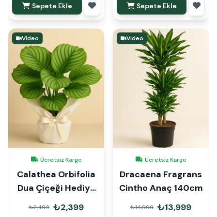
Sepete Ekle
Sepete Ekle
Video
Video
Ücretsiz Kargo
Ücretsiz Kargo
Calathea Orbifolia
Dracaena Fragrans
Dua Çiçeği Hediye
Cintho Anaç 140cm
Paketli
₺2,399
₺13,999
₺2,499
₺14,999