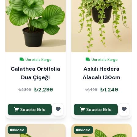
Ücretsiz Kargo
Ücretsiz Kargo
Calathea Orbifolia
Askılı Hedera
Dua Çiçeği
Alacalı 130cm
₺2,299
₺1,249
₺2,399
₺1,499
Sepete Ekle
Sepete Ekle
Video
Video