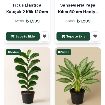
Ficus Elastica
Sansevieria Paşa
Kauçuk 2 Kök 120cm
Kılıcı 50 cm Hediye
Paketli
₺1,999
₺1,599
₺2,199
₺1,699
Sepete Ekle
Sepete Ekle
Video
Video