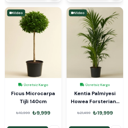
Video
Video
Ücretsiz Kargo
Ücretsiz Kargo
Ficus Microcarpa
Kentia Palmiyesi
Tijli 140cm
Howea Forsteriana
190cm
₺9,999
₺19,999
₺10,999
₺21,499