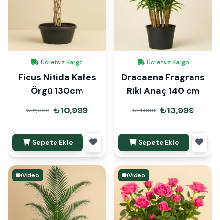
Ücretsiz Kargo
Ücretsiz Kargo
Ficus Nitida Kafes
Dracaena Fragrans
Örgü 130cm
Riki Anaç 140 cm
₺10,999
₺13,999
₺12,999
₺14,999
Sepete Ekle
Sepete Ekle
Video
Video