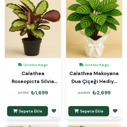
Ücretsiz Kargo
Ücretsiz Kargo
Calathea
Calathea Makoyana
Roseopicta Silvia
Dua Çiçeği Hediye
Dua Çiçeği
Paketli
₺1,699
₺2,699
₺1,799
₺2,899
Sepete Ekle
Sepete Ekle