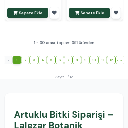
Sepete Ekle
Sepete Ekle
1
-
30
arası, toplam
351
üründen
‹
1
2
3
4
5
6
7
8
9
10
11
12
›
Sayfa 1 / 12
Artuklu Bitki Siparişi –
Lalezar Botanik