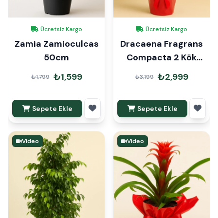
Ücretsiz Kargo
Ücretsiz Kargo
Zamia Zamioculcas
Dracaena Fragrans
50cm
Compacta 2 Kök
90cm Hediye Paketli
₺1,599
₺2,999
₺1,799
₺3,199
Sepete Ekle
Sepete Ekle
Video
Video