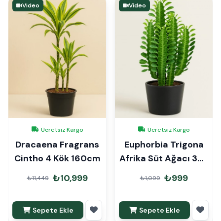
Video
Video
Ücretsiz Kargo
Ücretsiz Kargo
Dracaena Fragrans
Euphorbia Trigona
Cintho 4 Kök 160cm
Afrika Süt Ağacı 30-
40cm
₺10,999
₺999
₺11,449
₺1,099
Sepete Ekle
Sepete Ekle