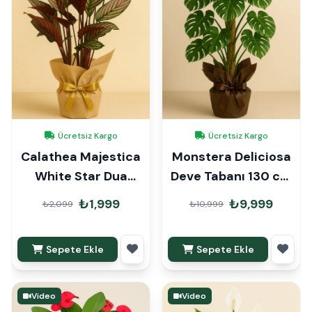
Ücretsiz Kargo
Ücretsiz Kargo
Calathea Majestica
Monstera Deliciosa
White Star Dua
Deve Tabanı 130 cm
Çiçeği Hediye
Mons Çubuklu
₺1,999
₺9,999
₺2,099
₺10,999
Paketli
Sepete Ekle
Sepete Ekle
Video
Video