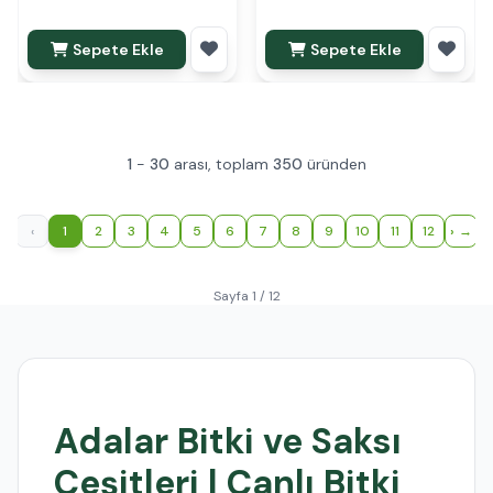
Sepete Ekle
Sepete Ekle
1
-
30
arası, toplam
350
üründen
‹
1
2
3
4
5
6
7
8
9
10
11
12
›
Sayfa 1 / 12
Adalar Bitki ve Saksı
Çeşitleri | Canlı Bitki