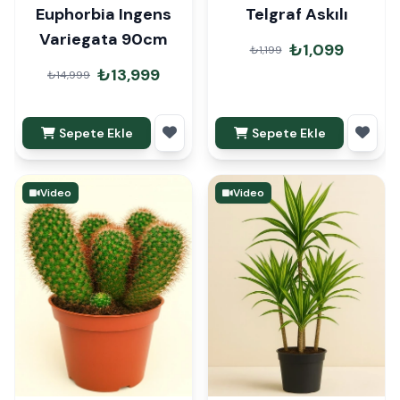
Euphorbia Ingens
Telgraf Askılı
Variegata 90cm
₺1,099
₺1,199
₺13,999
₺14,999
Sepete Ekle
Sepete Ekle
Video
Video