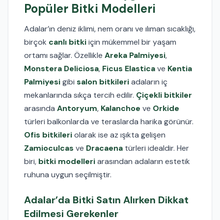
Popüler Bitki Modelleri
Adalar’ın deniz iklimi, nem oranı ve ılıman sıcaklığı,
birçok
canlı bitki
için mükemmel bir yaşam
ortamı sağlar. Özellikle
Areka Palmiyesi
,
Monstera Deliciosa
,
Ficus Elastica
ve
Kentia
Palmiyesi
gibi
salon bitkileri
adaların iç
mekanlarında sıkça tercih edilir.
Çiçekli bitkiler
arasında
Antoryum
,
Kalanchoe
ve
Orkide
türleri balkonlarda ve teraslarda harika görünür.
Ofis bitkileri
olarak ise az ışıkta gelişen
Zamioculcas
ve
Dracaena
türleri idealdir. Her
biri,
bitki modelleri
arasından adaların estetik
ruhuna uygun seçilmiştir.
Adalar’da Bitki Satın Alırken Dikkat
Edilmesi Gerekenler