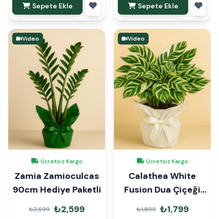
Sepete Ekle
Sepete Ekle
Video
Video
Ücretsiz Kargo
Ücretsiz Kargo
Zamia Zamioculcas
Calathea White
90cm Hediye Paketli
Fusion Dua Çiçeği
Hediye Paketli
₺2,599
₺1,799
₺2,699
₺1,899