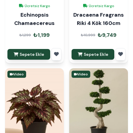
Ücretsiz Kargo
Ücretsiz Kargo
Echinopsis
Dracaena Fragrans
Chamaecereus
Riki 4 Kök 160cm
₺1,199
₺9,749
₺1,299
₺10,999
Sepete Ekle
Sepete Ekle
Video
Video