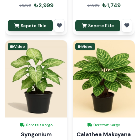
Paketli
Hediye Paketli
₺2,999
₺1,749
₺3,199
₺1,899
Sepete Ekle
Sepete Ekle
Video
Video
Ücretsiz Kargo
Ücretsiz Kargo
Syngonium
Calathea Makoyana