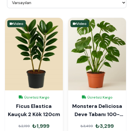
Video
Video
Ücretsiz Kargo
Ücretsiz Kargo
Ficus Elastica
Monstera Deliciosa
Kauçuk 2 Kök 120cm
Deve Tabanı 100-
120cm
₺1,999
₺3,299
₺2,199
₺3,499