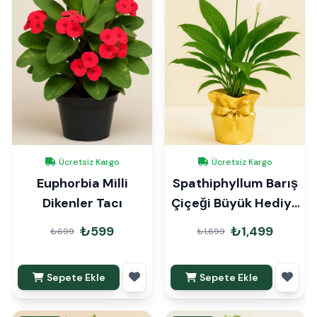
Ücretsiz Kargo
Ücretsiz Kargo
Euphorbia Milli
Spathiphyllum Barış
Dikenler Tacı
Çiçeği Büyük Hediye
Paketli
₺599
₺1,499
₺699
₺1,699
Sepete Ekle
Sepete Ekle