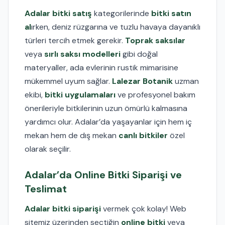
Adalar bitki satış
kategorilerinde
bitki satın
al
ırken, deniz rüzgarına ve tuzlu havaya dayanıklı
türleri tercih etmek gerekir.
Toprak saksılar
veya
sırlı saksı modelleri
gibi doğal
materyaller, ada evlerinin rustik mimarisine
mükemmel uyum sağlar.
Lalezar Botanik
uzman
ekibi,
bitki uygulamaları
ve profesyonel bakım
önerileriyle bitkilerinin uzun ömürlü kalmasına
yardımcı olur. Adalar’da yaşayanlar için hem iç
mekan hem de dış mekan
canlı bitkiler
özel
olarak seçilir.
Adalar’da Online Bitki Siparişi ve
Teslimat
Adalar bitki siparişi
vermek çok kolay! Web
sitemiz üzerinden seçtiğin
online bitki
veya