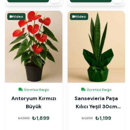
Video
Video
Ücretsiz Kargo
Ücretsiz Kargo
Antoryum Kırmızı
Sansevieria Paşa
Büyük
Kılıcı Yeşil 30cm
Hediye Paketli
₺1,899
₺1,199
₺1,999
₺1,299