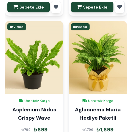
Sepete Ekle
Sepete Ekle
Video
Video
Ücretsiz Kargo
Ücretsiz Kargo
Asplenium Nidus
Aglaonema Maria
Crispy Wave
Hediye Paketli
₺699
₺1,699
₺799
₺1,799