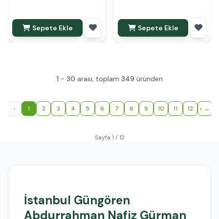
Sepete Ekle
Sepete Ekle
1
-
30
arası, toplam
349
üründen
‹
1
2
3
4
5
6
7
8
9
10
11
12
›
Sayfa 1 / 12
İstanbul Güngören
Abdurrahman Nafiz Gürman