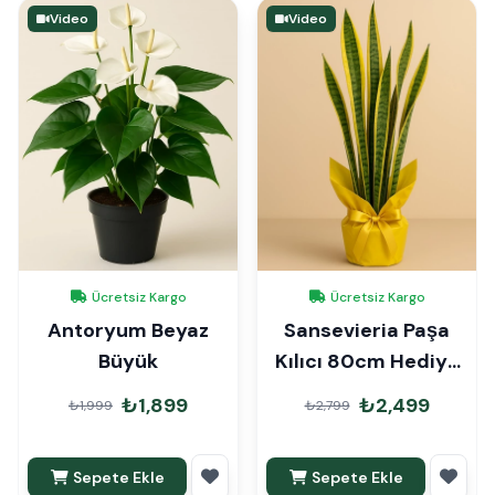
Video
Video
Ücretsiz Kargo
Ücretsiz Kargo
Antoryum Beyaz
Sansevieria Paşa
Büyük
Kılıcı 80cm Hediye
Paketli
₺1,899
₺2,499
₺1,999
₺2,799
Sepete Ekle
Sepete Ekle