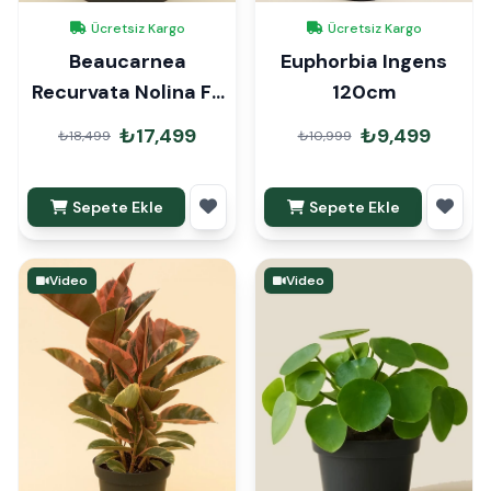
Ücretsiz Kargo
Ücretsiz Kargo
Beaucarnea
Euphorbia Ingens
Recurvata Nolina Fil
120cm
Ayağı 100-110cm
₺17,499
₺9,499
₺18,499
₺10,999
Sepete Ekle
Sepete Ekle
Video
Video