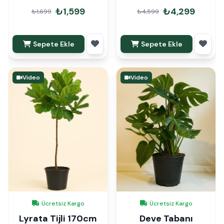
Paketli
₺1,599
₺4,299
₺1,699
₺4,599
Sepete Ekle
Sepete Ekle
Video
Video
Ücretsiz Kargo
Ücretsiz Kargo
Lyrata Tijli 170cm
Deve Tabanı