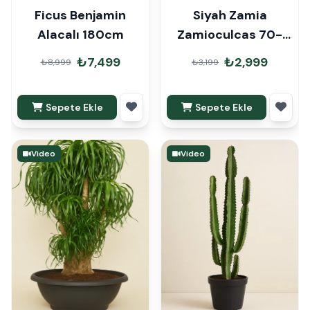
Ficus Benjamin
Siyah Zamia
Alacalı 180cm
Zamioculcas 70-
90cm
₺7,499
₺2,999
₺8,999
₺3,199
Sepete Ekle
Sepete Ekle
Video
Video