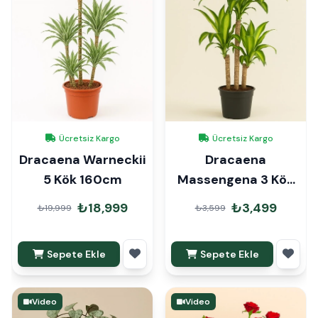
Ücretsiz Kargo
Ücretsiz Kargo
Dracaena Warneckii
Dracaena
5 Kök 160cm
Massengena 3 Kök
110cm
₺18,999
₺3,499
₺19,999
₺3,599
Sepete Ekle
Sepete Ekle
Video
Video