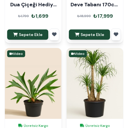
Dua Çiçeği Hediye
Deve Tabanı 170cm
Paketli
Mons Çubuklu
₺1,699
₺17,999
₺1,799
₺18,999
Sepete Ekle
Sepete Ekle
Video
Video
Ücretsiz Kargo
Ücretsiz Kargo