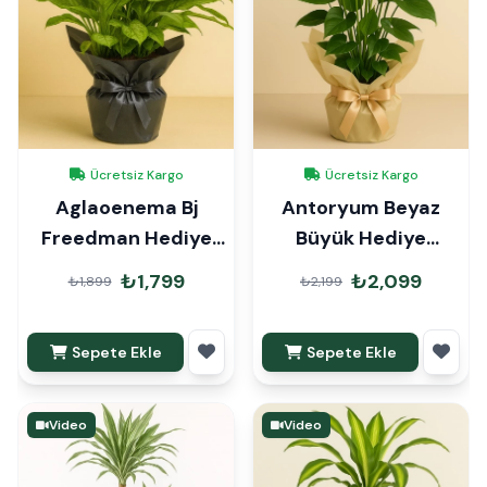
Ücretsiz Kargo
Ücretsiz Kargo
Aglaoenema Bj
Antoryum Beyaz
Freedman Hediye
Büyük Hediye
Paketli
Paketli
₺1,799
₺2,099
₺1,899
₺2,199
Sepete Ekle
Sepete Ekle
Video
Video