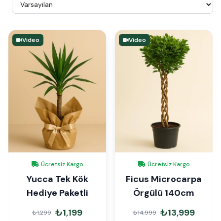
Video
Video
Ücretsiz Kargo
Ücretsiz Kargo
Yucca Tek Kök
Ficus Microcarpa
Hediye Paketli
Örgülü 140cm
₺1,199
₺13,999
₺1,299
₺14,999