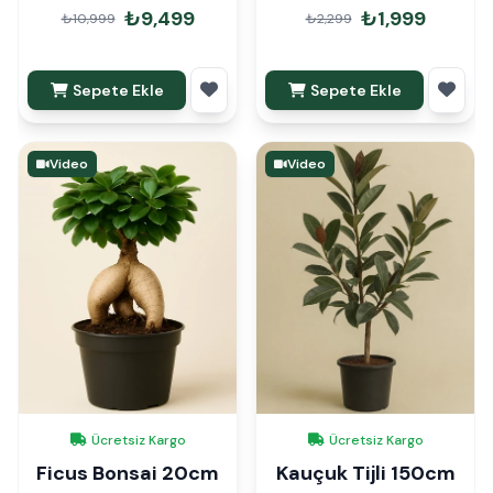
Pepperspot
₺9,499
₺1,999
₺10,999
₺2,299
Sepete Ekle
Sepete Ekle
Video
Video
Ücretsiz Kargo
Ücretsiz Kargo
Ficus Bonsai 20cm
Kauçuk Tijli 150cm