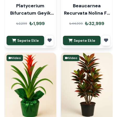
Platycerium
Beaucarnea
Bifurcatum Geyik
Recurvata Nolina Fil
Boynuzu Eğrelti
Ayağı 150cm
₺1,999
₺32,999
₺2,299
₺44,999
Sepete Ekle
Sepete Ekle
Video
Video