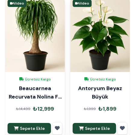
Video
Video
Ücretsiz Kargo
Ücretsiz Kargo
Beaucarnea
Antoryum Beyaz
Recurvata Nolina Fil
Büyük
Ayağı 110cm
₺12,999
₺1,899
₺14,499
₺1,999
Sepete Ekle
Sepete Ekle