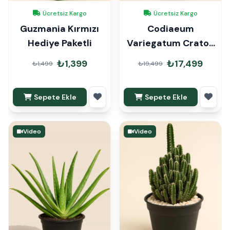
Ücretsiz Kargo
Ücretsiz Kargo
Guzmania Kırmızı
Codiaeum
Hediye Paketli
Variegatum Craton
150cm
₺1,399
₺17,499
₺1,499
₺19,499
Sepete Ekle
Sepete Ekle
Video
Video