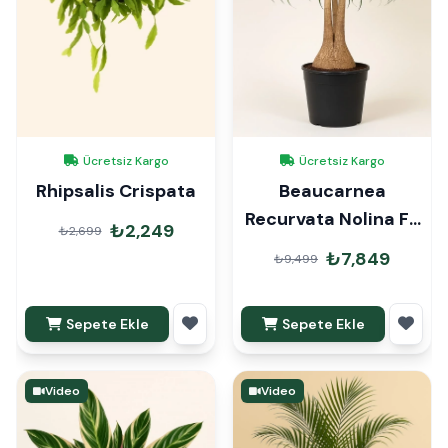
Ücretsiz Kargo
Ücretsiz Kargo
Rhipsalis Crispata
Beaucarnea
Recurvata Nolina Fil
₺2,249
₺2,699
Ayağı 90cm
₺7,849
₺9,499
Sepete Ekle
Sepete Ekle
Video
Video