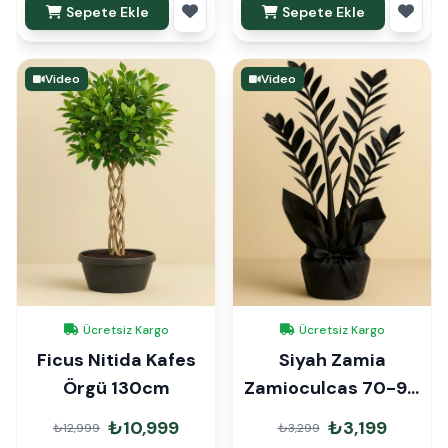
Sepete Ekle
Sepete Ekle
Video
Video
Ücretsiz Kargo
Ücretsiz Kargo
Ficus Nitida Kafes
Siyah Zamia
Örgü 130cm
Zamioculcas 70-90
cm Hediye Paketli
₺10,999
₺3,199
₺12,999
₺3,299