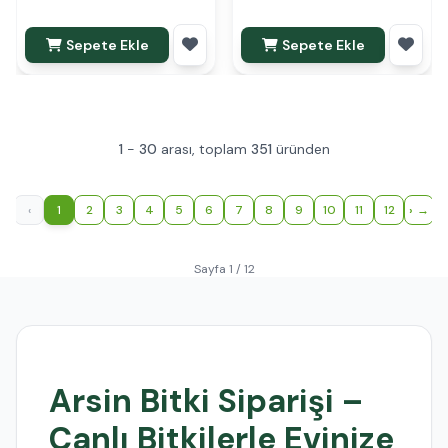
Sepete Ekle
Sepete Ekle
1
-
30
arası, toplam
351
üründen
‹
1
2
3
4
5
6
7
8
9
10
11
12
›
Sayfa 1 / 12
Arsin Bitki Siparişi –
Canlı Bitkilerle Evinize