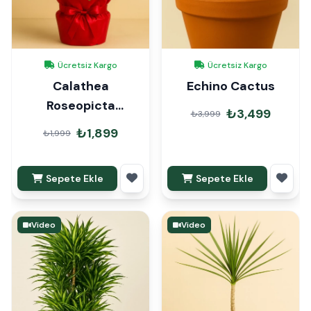
Ücretsiz Kargo
Ücretsiz Kargo
Calathea
Echino Cactus
Roseopicta
₺3,499
₺3,999
Medallion Dua
₺1,899
₺1,999
Çiçeği Hediye
Paketli
Sepete Ekle
Sepete Ekle
Video
Video