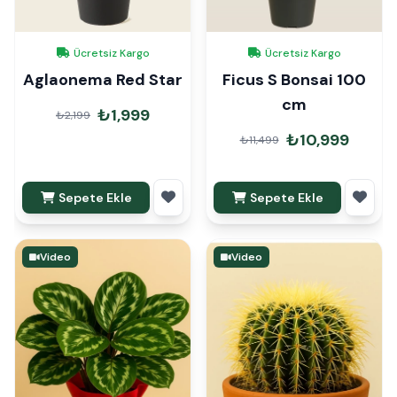
Ücretsiz Kargo
Ücretsiz Kargo
Aglaonema Red Star
Ficus S Bonsai 100
cm
₺1,999
₺2,199
₺10,999
₺11,499
Sepete Ekle
Sepete Ekle
Video
Video