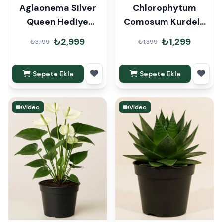
Aglaonema Silver
Chlorophytum
Queen Hediye
Comosum Kurdele
Paketli
Askılı
₺2,999
₺1,299
₺3,199
₺1,399
Sepete Ekle
Sepete Ekle
Video
Video