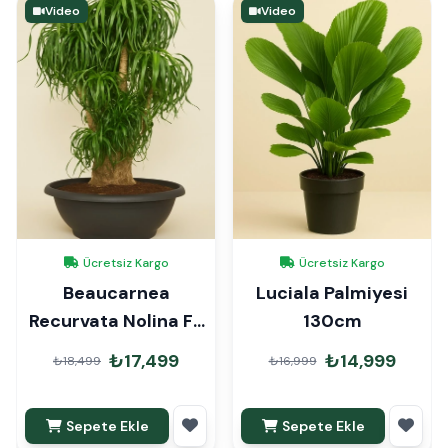
Video
Video
Ücretsiz Kargo
Ücretsiz Kargo
Beaucarnea
Luciala Palmiyesi
Recurvata Nolina Fil
130cm
Ayağı 100-110cm
₺17,499
₺14,999
₺18,499
₺16,999
Sepete Ekle
Sepete Ekle