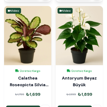
Video
Video
Ücretsiz Kargo
Ücretsiz Kargo
Calathea
Antoryum Beyaz
Roseopicta Silvia
Büyük
Dua Çiçeği
₺1,699
₺1,899
₺1,799
₺1,999