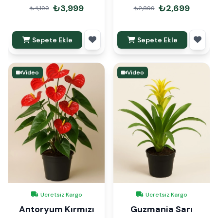
110cm
Paketli
₺3,999
₺2,699
₺4,199
₺2,899
Sepete Ekle
Sepete Ekle
Video
Video
Ücretsiz Kargo
Ücretsiz Kargo
Antoryum Kırmızı
Guzmania Sarı