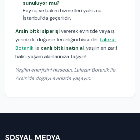
sunuluyor mu?
Peyzaj ve bakım hizmetleri yalnızca
İstanbul’da geçerlidir.
Arsin bitki siparişi
vererek evinizde veya iş
yerinizde doğanın ferahlığını hissedin.
Lalezar
Botanik
ile
canlı bitki satın al
, yeşilin en zarif
hâlini yaşam alanlarınıza taşıyın!
Yeşilin enerjisini hissedin, Lalezar Botanik ile
Arsin’de doğayı evinizde yaşayın.
SOSYAL MEDYA