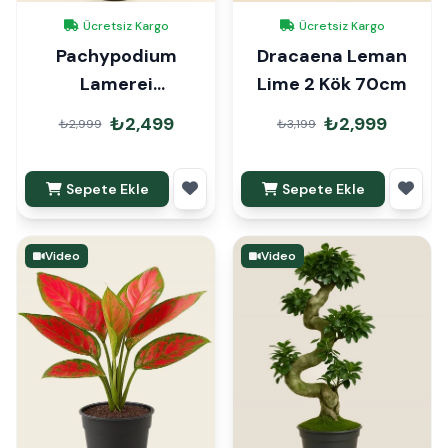
Ücretsiz Kargo
Ücretsiz Kargo
Pachypodium
Dracaena Leman
Lamerei
Lime 2 Kök 70cm
Madagaskar
₺2,499
₺2,999
₺2,999
₺3,199
Palmiyesi 100cm
Sepete Ekle
Sepete Ekle
Video
Video