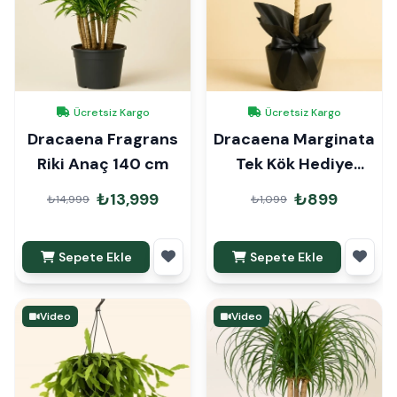
Ücretsiz Kargo
Ücretsiz Kargo
Dracaena Fragrans
Dracaena Marginata
Riki Anaç 140 cm
Tek Kök Hediye
Paketli
₺13,999
₺899
₺14,999
₺1,099
Sepete Ekle
Sepete Ekle
Video
Video