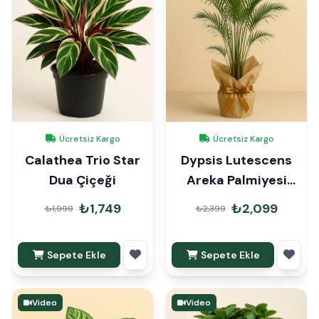
Ücretsiz Kargo
Ücretsiz Kargo
Calathea Trio Star
Dypsis Lutescens
Dua Çiçeği
Areka Palmiyesi
90cm Hediye Paketli
₺1,749
₺2,099
₺1,999
₺2,399
Sepete Ekle
Sepete Ekle
Video
Video