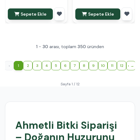
Sepete Ekle
Sepete Ekle
1
-
30
arası, toplam
350
üründen
‹
1
2
3
4
5
6
7
8
9
10
11
12
›
Sayfa 1 / 12
Ahmetli Bitki Siparişi
– Doğanın Huzurunu