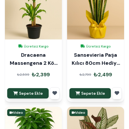
Ücretsiz Kargo
Ücretsiz Kargo
Dracaena
Sansevieria Paşa
Massengena 2 Kök
Kılıcı 80cm Hediye
90cm
Paketli
₺2,399
₺2,499
₺2,599
₺2,799
Sepete Ekle
Sepete Ekle
Video
Video