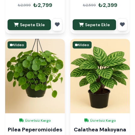
90cm Hediye Paketli
₺2,799
₺2,399
₺2,999
₺2,599
Sepete Ekle
Sepete Ekle
Video
Video
Ücretsiz Kargo
Ücretsiz Kargo
Pilea Peperomioides
Calathea Makoyana