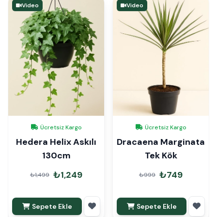
Video
Video
Ücretsiz Kargo
Ücretsiz Kargo
Hedera Helix Askılı
Dracaena Marginata
130cm
Tek Kök
₺1,249
₺749
₺1,499
₺999
Sepete Ekle
Sepete Ekle