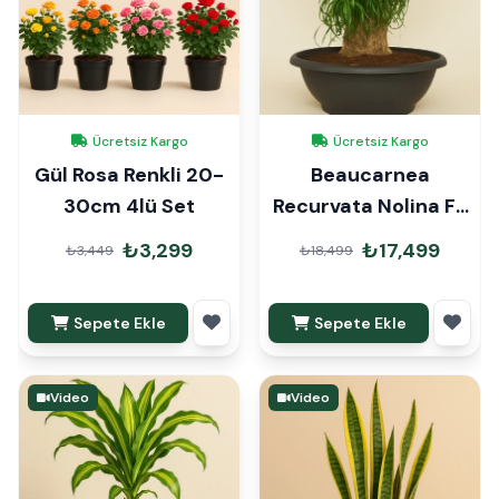
Ücretsiz Kargo
Ücretsiz Kargo
Gül Rosa Renkli 20-
Beaucarnea
30cm 4lü Set
Recurvata Nolina Fil
Ayağı 100-110cm
₺3,299
₺17,499
₺3,449
₺18,499
Sepete Ekle
Sepete Ekle
Video
Video