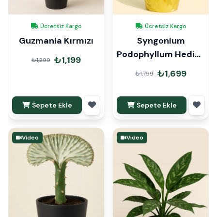
Ücretsiz Kargo
Ücretsiz Kargo
Guzmania Kırmızı
Syngonium
Podophyllum Hediye
₺1,199
₺1,299
Paketli
₺1,699
₺1,799
Sepete Ekle
Sepete Ekle
Video
Video