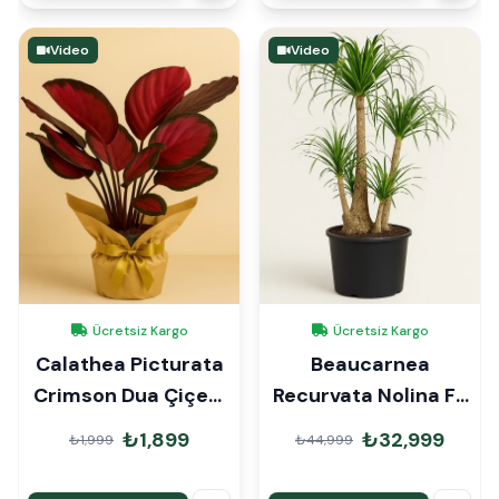
Video
Video
Ücretsiz Kargo
Ücretsiz Kargo
Calathea Picturata
Beaucarnea
Crimson Dua Çiçeği
Recurvata Nolina Fil
Hediye Paketli
Ayağı 150cm
₺1,899
₺32,999
₺1,999
₺44,999