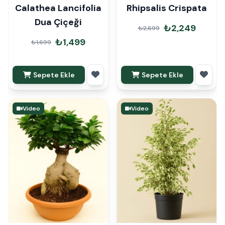
Calathea Lancifolia
Rhipsalis Crispata
Dua Çiçeği
₺2,249
₺2,699
₺1,499
₺1,699
Sepete Ekle
Sepete Ekle
Video
Video