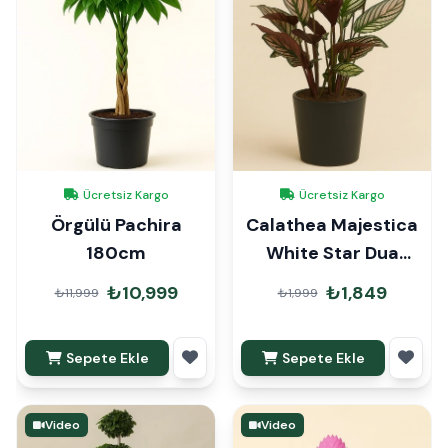
Ücretsiz Kargo
Ücretsiz Kargo
Örgülü Pachira
Calathea Majestica
180cm
White Star Dua
Çiçeği
₺10,999
₺1,849
₺11,999
₺1,999
Sepete Ekle
Sepete Ekle
Video
Video