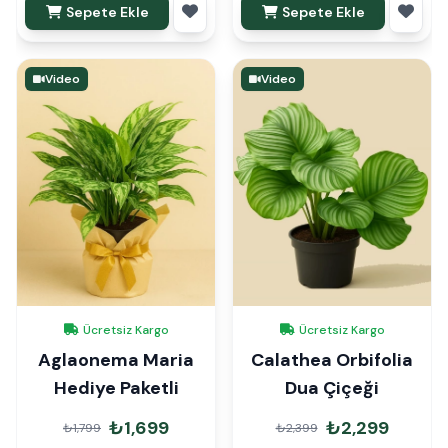
Sepete Ekle
Sepete Ekle
Video
Video
Ücretsiz Kargo
Ücretsiz Kargo
Aglaonema Maria
Calathea Orbifolia
Hediye Paketli
Dua Çiçeği
₺1,699
₺2,299
₺1,799
₺2,399