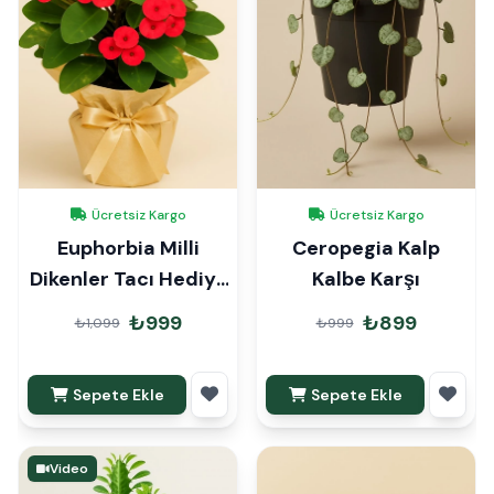
Ücretsiz Kargo
Ücretsiz Kargo
Euphorbia Milli
Ceropegia Kalp
Dikenler Tacı Hediye
Kalbe Karşı
Paketli
₺999
₺899
₺1,099
₺999
Sepete Ekle
Sepete Ekle
Video