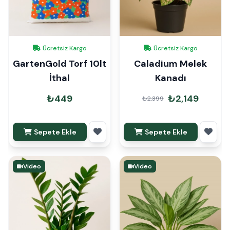
Ücretsiz Kargo
Ücretsiz Kargo
GartenGold Torf 10lt
Caladium Melek
İthal
Kanadı
₺449
₺2,149
₺2,399
Sepete Ekle
Sepete Ekle
Video
Video