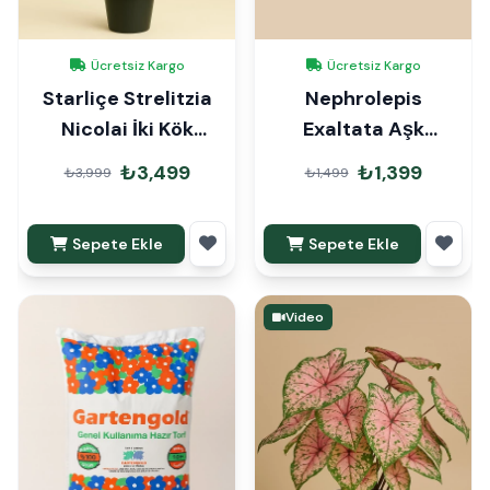
Ücretsiz Kargo
Ücretsiz Kargo
Starliçe Strelitzia
Nephrolepis
Nicolai İki Kök
Exaltata Aşk
140cm
Merdiveni Askılı
₺3,499
₺1,399
₺3,999
₺1,499
Sepete Ekle
Sepete Ekle
Video