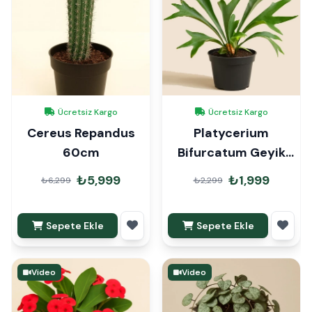
Ücretsiz Kargo
Ücretsiz Kargo
Cereus Repandus
Platycerium
60cm
Bifurcatum Geyik
Boynuzu Eğrelti
₺5,999
₺1,999
₺6,299
₺2,299
Sepete Ekle
Sepete Ekle
Video
Video