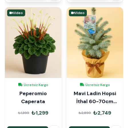
Video
Video
Ücretsiz Kargo
Ücretsiz Kargo
Peperomio
Mavi Ladin Hopsi
Caperata
İthal 60-70cm
Hediye Paketli
₺1,299
₺2,749
₺1,399
₺2,899