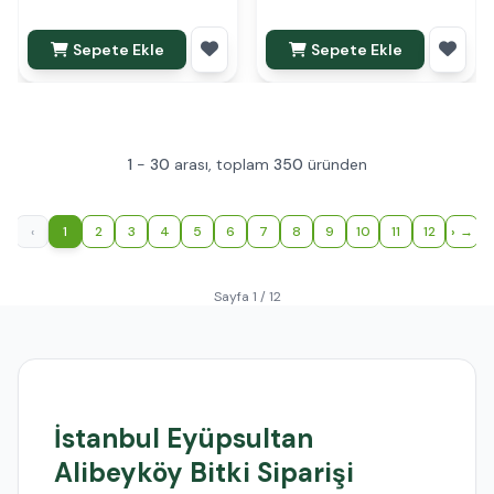
Sepete Ekle
Sepete Ekle
1
-
30
arası, toplam
350
üründen
‹
1
2
3
4
5
6
7
8
9
10
11
12
›
Sayfa 1 / 12
İstanbul Eyüpsultan
Alibeyköy Bitki Siparişi