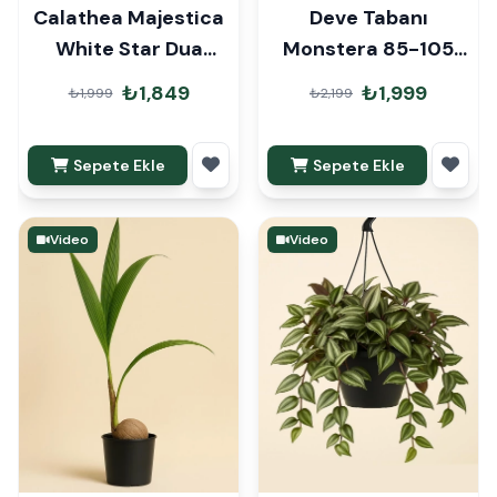
Calathea Majestica
Deve Tabanı
White Star Dua
Monstera 85-105
Çiçeği
cm
₺1,849
₺1,999
₺1,999
₺2,199
Sepete Ekle
Sepete Ekle
Video
Video