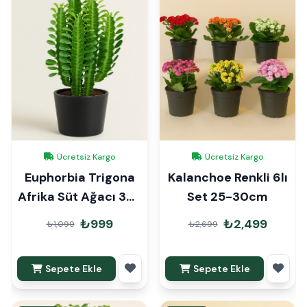
Ücretsiz Kargo
Ücretsiz Kargo
Euphorbia Trigona
Kalanchoe Renkli 6lı
Afrika Süt Ağacı 30-
Set 25-30cm
40cm
₺999
₺2,499
₺1,099
₺2,699
Sepete Ekle
Sepete Ekle