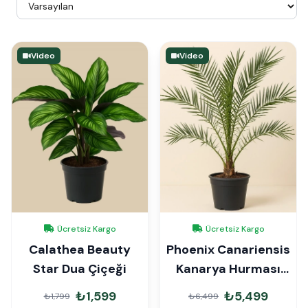
Video
Video
Ücretsiz Kargo
Ücretsiz Kargo
Calathea Beauty
Phoenix Canariensis
Star Dua Çiçeği
Kanarya Hurması
150cm
₺1,599
₺5,499
₺1,799
₺6,499