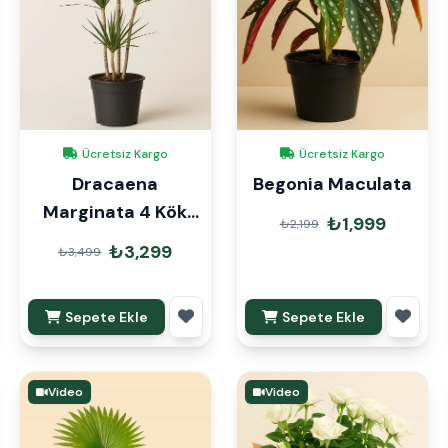
Ücretsiz Kargo
Ücretsiz Kargo
Dracaena
Begonia Maculata
Marginata 4 Kök
₺1,999
₺2,199
140cm
₺3,299
₺3,499
Sepete Ekle
Sepete Ekle
Video
Video