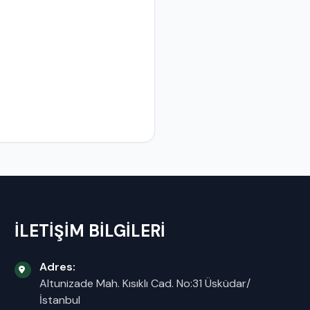
İLETİŞİM BİLGİLERİ
Adres:
Altunizade Mah. Kısıklı Cad. No:31 Üsküdar/
İstanbul