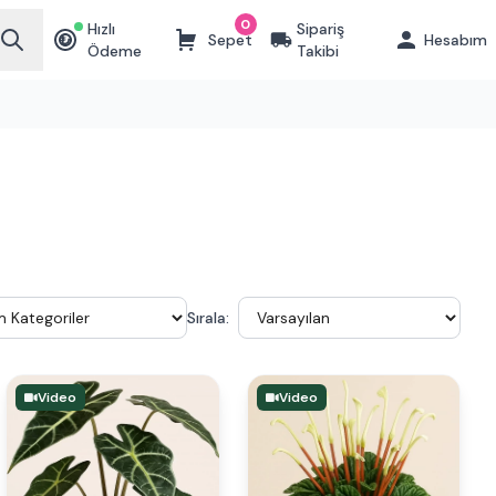
0
Hızlı
Sipariş
Sepet
Hesabım
₺
Ödeme
Takibi
Sırala:
Video
Video