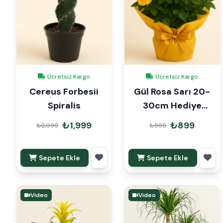
Ücretsiz Kargo
Ücretsiz Kargo
Cereus Forbesii
Gül Rosa Sarı 20-
Spiralis
30cm Hediye
Paketli
₺1,999
₺899
₺2,099
₺999
Sepete Ekle
Sepete Ekle
Video
Video