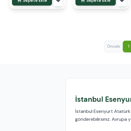
Sepete Ekle
Sepete Ekle
Önceki
1
İstanbul Esenyur
İstanbul Esenyurt Atatürk m
gönderebilirsiniz. Avrupa y