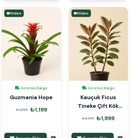
Video
Video
Ücretsiz Kargo
Ücretsiz Kargo
Guzmania Hope
Kauçuk Ficus
Tineke Çift Kök
₺1,199
₺1,299
150cm
₺1,999
₺2,199