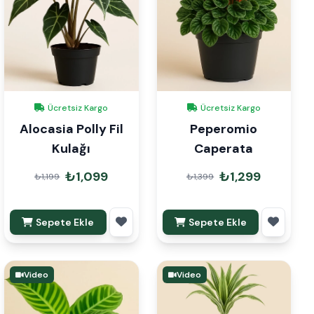
Ücretsiz Kargo
Ücretsiz Kargo
Alocasia Polly Fil
Peperomio
Kulağı
Caperata
₺1,099
₺1,299
₺1,199
₺1,399
Sepete Ekle
Sepete Ekle
Video
Video