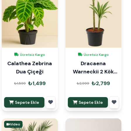
Ücretsiz Kargo
Ücretsiz Kargo
Calathea Zebrina
Dracaena
Dua Çiçeği
Warneckii 2 Kök
90cm
₺1,499
₺2,799
₺1,599
₺2,999
Sepete Ekle
Sepete Ekle
Video