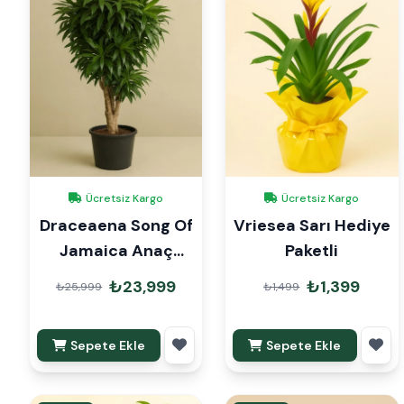
Ücretsiz Kargo
Ücretsiz Kargo
Draceaena Song Of
Vriesea Sarı Hediye
Jamaica Anaç
Paketli
160cm
₺23,999
₺1,399
₺25,999
₺1,499
Sepete Ekle
Sepete Ekle