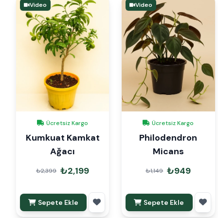
Video
Video
Ücretsiz Kargo
Ücretsiz Kargo
Kumkuat Kamkat
Philodendron
Ağacı
Micans
₺2,199
₺949
₺2,399
₺1,149
Sepete Ekle
Sepete Ekle