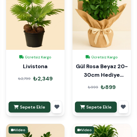
Ücretsiz Kargo
Ücretsiz Kargo
Livistona
Gül Rosa Beyaz 20-
30cm Hediye
₺2,349
₺2,799
Paketli
₺899
₺999
Sepete Ekle
Sepete Ekle
Video
Video