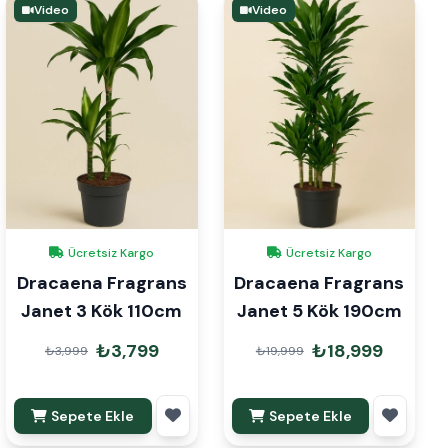
Video
Video
Ücretsiz Kargo
Ücretsiz Kargo
Dracaena Fragrans
Dracaena Fragrans
Janet 3 Kök 110cm
Janet 5 Kök 190cm
₺3,799
₺18,999
₺3,999
₺19,999
Sepete Ekle
Sepete Ekle