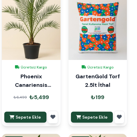
Ücretsiz Kargo
Ücretsiz Kargo
Phoenix
GartenGold Torf
Canariensis
2.5lt İthal
Kanarya Hurması
₺5,499
₺199
₺6,499
150cm
Sepete Ekle
Sepete Ekle