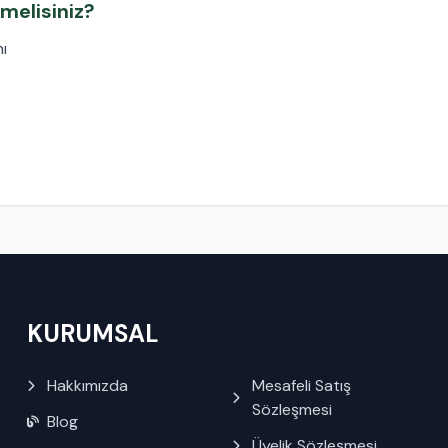
melisiniz?
ı
KURUMSAL
Hakkımızda
Mesafeli Satış
Sözleşmesi
Blog
Üyelik Sözleşmesi