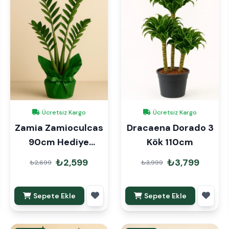
Ücretsiz Kargo
Ücretsiz Kargo
Zamia Zamioculcas
Dracaena Dorado 3
90cm Hediye
Kök 110cm
Paketli
₺2,599
₺3,799
₺2,699
₺3,999
Sepete Ekle
Sepete Ekle