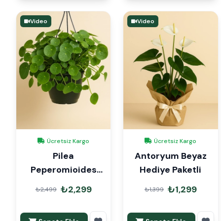
Video
Video
Ücretsiz Kargo
Ücretsiz Kargo
Pilea
Antoryum Beyaz
Peperomioides
Hediye Paketli
Para Çiçeği Askılı
₺2,299
₺1,299
₺2,499
₺1,399