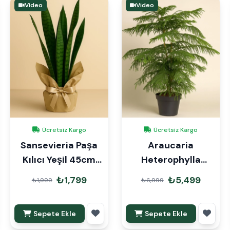
Video
Video
Ücretsiz Kargo
Ücretsiz Kargo
Sansevieria Paşa
Araucaria
Kılıcı Yeşil 45cm
Heterophylla
Hediye Paketli
Arokarya Çam 110-
₺1,799
₺5,499
₺1,999
₺6,999
120cm
Sepete Ekle
Sepete Ekle