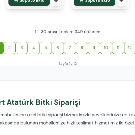
Sepete Ekle
Sepete Ekle
1
-
30
arası, toplam
349
üründen
2
3
4
5
6
7
8
9
10
11
12
Sayfa 1 / 12
t Atatürk Bitki Siparişi
ahallesine özel bitki siparişi hizmetimizle sevdiklerinize en taze
akasında bulunan mahallemize hızlı teslimat hizmetimiz ile özel g