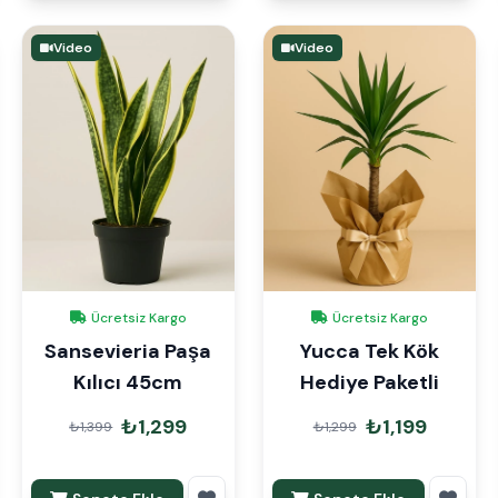
Video
Video
Ücretsiz Kargo
Ücretsiz Kargo
Sansevieria Paşa
Yucca Tek Kök
Kılıcı 45cm
Hediye Paketli
₺1,299
₺1,199
₺1,399
₺1,299