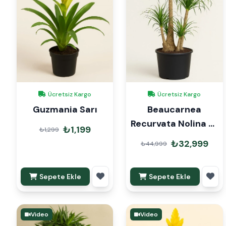
Ücretsiz Kargo
Ücretsiz Kargo
Guzmania Sarı
Beaucarnea
Recurvata Nolina Fil
₺1,199
₺1,299
Ayağı 150cm
₺32,999
₺44,999
Sepete Ekle
Sepete Ekle
Video
Video