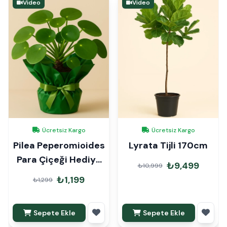
Video
Video
Ücretsiz Kargo
Ücretsiz Kargo
Pilea Peperomioides
Lyrata Tijli 170cm
Para Çiçeği Hediye
₺9,499
₺10,999
Paketli
₺1,199
₺1,299
Sepete Ekle
Sepete Ekle