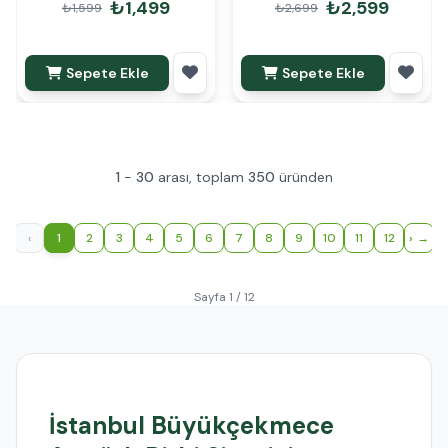
₺1,499
₺2,599
₺1,599
₺2,699
Sepete Ekle
Sepete Ekle
1
-
30
arası, toplam
350
üründen
‹
1
2
3
4
5
6
7
8
9
10
11
12
›
Sayfa 1 / 12
İstanbul Büyükçekmece