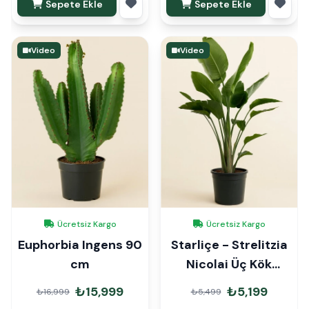
Sepete Ekle
Sepete Ekle
Video
Video
Ücretsiz Kargo
Ücretsiz Kargo
Euphorbia Ingens 90
Starliçe - Strelitzia
cm
Nicolai Üç Kök
160cm
₺15,999
₺5,199
₺16,999
₺5,499