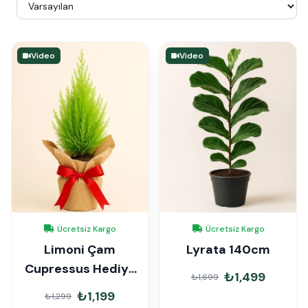
Video
Video
Ücretsiz Kargo
Ücretsiz Kargo
Limoni Çam
Lyrata 140cm
Cupressus Hediye
₺1,499
₺1,699
Paketli
₺1,199
₺1,299