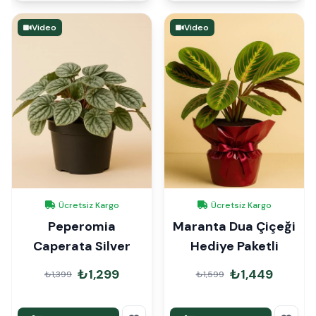
Video
Video
Ücretsiz Kargo
Ücretsiz Kargo
Peperomia
Maranta Dua Çiçeği
Caperata Silver
Hediye Paketli
₺1,299
₺1,449
₺1,399
₺1,599