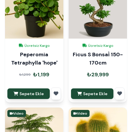
Ücretsiz Kargo
Ücretsiz Kargo
Peperomia
Ficus S Bonsai̇ 150-
Tetraphylla 'hope'
170cm
₺1,199
₺29,999
₺1,299
Sepete Ekle
Sepete Ekle
Video
Video