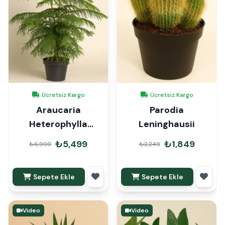
Ücretsiz Kargo
Ücretsiz Kargo
Araucaria
Parodia
Heterophylla
Leninghausii
Arokarya Çam 110-
₺5,499
₺1,849
₺6,999
₺2,249
120cm
Sepete Ekle
Sepete Ekle
Video
Video