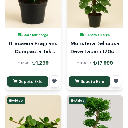
Ücretsiz Kargo
Ücretsiz Kargo
Dracaena Fragrans
Monstera Deliciosa
Compacta Tek
Deve Tabanı 170cm
Gövde
Mons Çubuklu
₺1,299
₺17,999
₺1,499
₺18,999
Sepete Ekle
Sepete Ekle
Video
Video