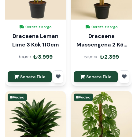
Ücretsiz Kargo
Ücretsiz Kargo
Dracaena Leman
Dracaena
Lime 3 Kök 110cm
Massengena 2 Kök
90cm
₺3,999
₺2,399
₺4,199
₺2,599
Sepete Ekle
Sepete Ekle
Video
Video