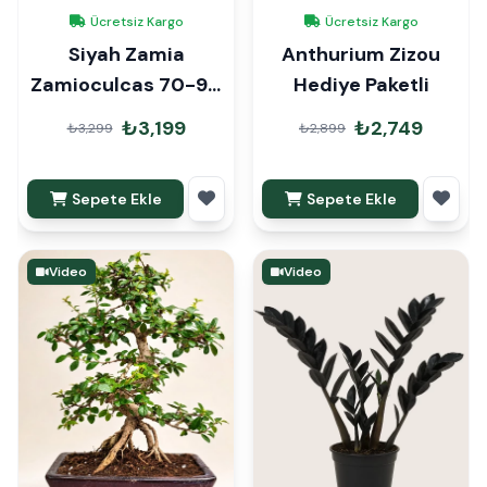
Ücretsiz Kargo
Ücretsiz Kargo
Siyah Zamia
Anthurium Zizou
Zamioculcas 70-90
Hediye Paketli
cm Hediye Paketli
₺3,199
₺2,749
₺3,299
₺2,899
Sepete Ekle
Sepete Ekle
Video
Video