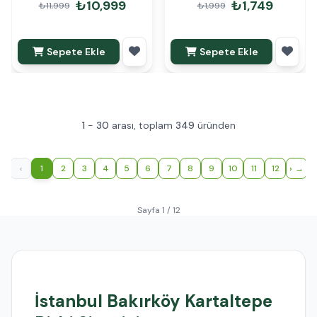
₺10,999
₺1,749
₺11,999
₺1,999
Sepete Ekle
Sepete Ekle
1
-
30
arası, toplam
349
üründen
‹
1
2
3
4
5
6
7
8
9
10
11
12
›
Sayfa 1 / 12
İstanbul Bakırköy Kartaltepe