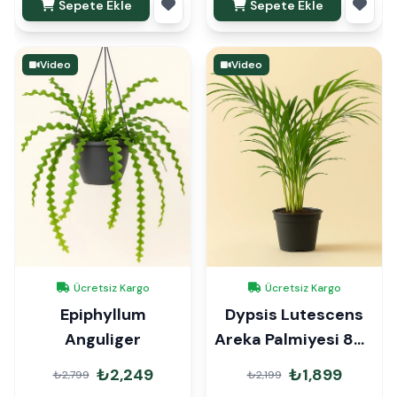
Sepete Ekle
Sepete Ekle
Video
Video
Ücretsiz Kargo
Ücretsiz Kargo
Epiphyllum
Dypsis Lutescens
Anguliger
Areka Palmiyesi 80-
90cm İthal
₺2,249
₺1,899
₺2,799
₺2,199