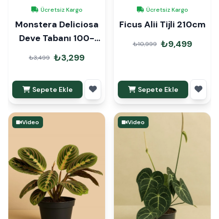
Ücretsiz Kargo
Ücretsiz Kargo
Monstera Deliciosa
Ficus Alii Tijli 210cm
Deve Tabanı 100-
₺9,499
₺10,999
120cm
₺3,299
₺3,499
Sepete Ekle
Sepete Ekle
Video
Video