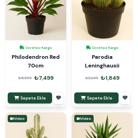
Ücretsiz Kargo
Ücretsiz Kargo
Philodendron Red
Parodia
70cm
Leninghausii
₺7,499
₺1,849
₺8,999
₺2,249
Sepete Ekle
Sepete Ekle
Video
Video