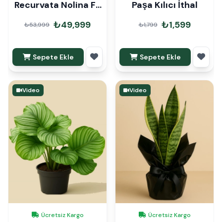
Recurvata Nolina Fil
Paşa Kılıcı İthal
Ayağı 250cm
₺49,999
₺1,599
₺53,999
₺1,799
Sepete Ekle
Sepete Ekle
Video
Video
Ücretsiz Kargo
Ücretsiz Kargo