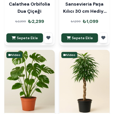
Calathea Orbifolia
Sansevieria Paşa
Dua Çiçeği
Kılıcı 30 cm Hediye
Paketli
₺2,299
₺1,099
₺2,399
₺1,299
Sepete Ekle
Sepete Ekle
Video
Video