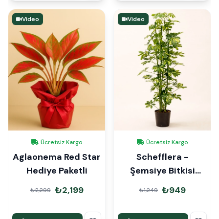
Video
Video
Ücretsiz Kargo
Ücretsiz Kargo
Aglaonema Red Star
Schefflera -
Hediye Paketli
Şemsiye Bitkisi
70cm
₺2,199
₺949
₺2,299
₺1,249