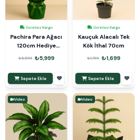
Ücretsiz Kargo
Ücretsiz Kargo
Pachira Para Ağacı
Kauçuk Alacalı Tek
120cm Hediye
Kök İthal 70cm
Paketli
₺5,999
₺1,699
₺6,999
₺1,799
Sepete Ekle
Sepete Ekle
Video
Video