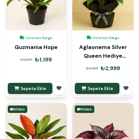
Ücretsiz Kargo
Ücretsiz Kargo
Guzmania Hope
Aglaonema Silver
Queen Hediye
₺1,199
₺1,299
Paketli
₺2,999
₺3,199
Sepete Ekle
Sepete Ekle
Video
Video