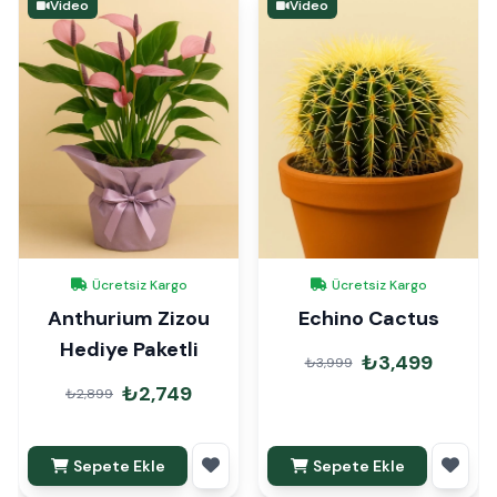
Video
Video
Ücretsiz Kargo
Ücretsiz Kargo
Anthurium Zizou
Echino Cactus
Hediye Paketli
₺3,499
₺3,999
₺2,749
₺2,899
Sepete Ekle
Sepete Ekle