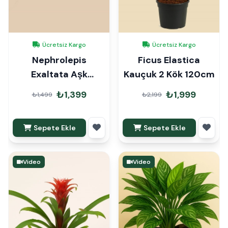
Ücretsiz Kargo
Ücretsiz Kargo
Nephrolepis
Ficus Elastica
Exaltata Aşk
Kauçuk 2 Kök 120cm
Merdiveni Askılı
₺1,399
₺1,999
₺1,499
₺2,199
Sepete Ekle
Sepete Ekle
Video
Video