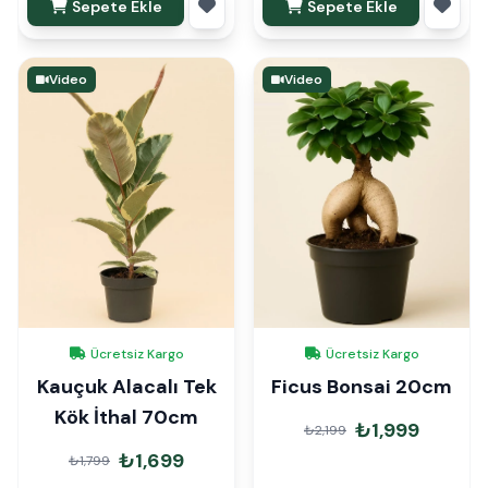
Sepete Ekle
Sepete Ekle
Video
Video
Ücretsiz Kargo
Ücretsiz Kargo
Kauçuk Alacalı Tek
Ficus Bonsai 20cm
Kök İthal 70cm
₺1,999
₺2,199
₺1,699
₺1,799