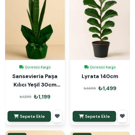
Ücretsiz Kargo
Ücretsiz Kargo
Sansevieria Paşa
Lyrata 140cm
Kılıcı Yeşil 30cm
₺1,499
₺1,699
Hediye Paketli
₺1,199
₺1,299
Sepete Ekle
Sepete Ekle