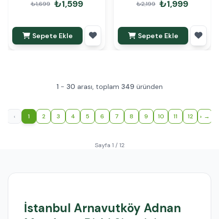
₺1,599
₺1,999
₺1,699
₺2,199
Sepete Ekle
Sepete Ekle
1
-
30
arası, toplam
349
üründen
‹
1
2
3
4
5
6
7
8
9
10
11
12
›
Sayfa 1 / 12
İstanbul Arnavutköy Adnan