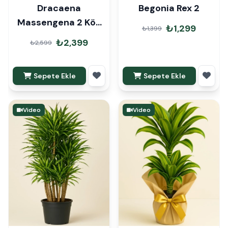
Dracaena
Begonia Rex 2
Massengena 2 Kök
₺1,299
₺1,399
90cm Hediye Paketli
₺2,399
₺2,599
Sepete Ekle
Sepete Ekle
Video
Video