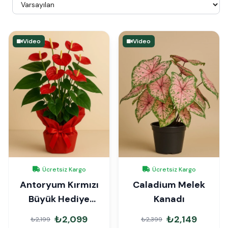
Video
Video
Ücretsiz Kargo
Ücretsiz Kargo
Antoryum Kırmızı
Caladium Melek
Büyük Hediye
Kanadı
Paketli
₺2,099
₺2,149
₺2,199
₺2,399