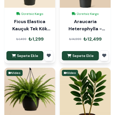
Ücretsiz Kargo
Ücretsiz Kargo
Ficus Elastica
Araucaria
Kauçuk Tek Kök
Heterophylla -
80cm
Arokarya Çam
₺1,299
₺12,499
₺1,499
₺14,999
160cm
Sepete Ekle
Sepete Ekle
Video
Video