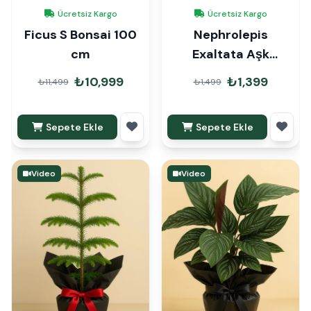
Ücretsiz Kargo
Ücretsiz Kargo
Ficus S Bonsai 100
Nephrolepis
cm
Exaltata Aşk
Merdiveni Askılı
₺10,999
₺1,399
₺11,499
₺1,499
Sepete Ekle
Sepete Ekle
Video
Video