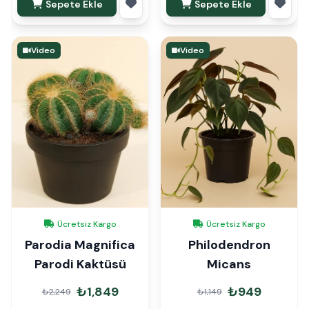
Sepete Ekle
Sepete Ekle
Video
Video
Ücretsiz Kargo
Ücretsiz Kargo
Parodia Magnifica
Philodendron
Parodi Kaktüsü
Micans
₺1,849
₺949
₺2,249
₺1,149