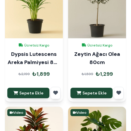
Ücretsiz Kargo
Ücretsiz Kargo
Dypsis Lutescens
Zeytin Ağacı Olea
Areka Palmiyesi 80-
80cm
90cm İthal
₺1,899
₺1,299
₺2,199
₺1,599
Sepete Ekle
Sepete Ekle
Video
Video