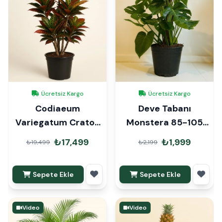
Ücretsiz Kargo
Ücretsiz Kargo
Codiaeum
Deve Tabanı
Variegatum Craton
Monstera 85-105
150cm
cm
₺17,499
₺1,999
₺19,499
₺2,199
Sepete Ekle
Sepete Ekle
Video
Video