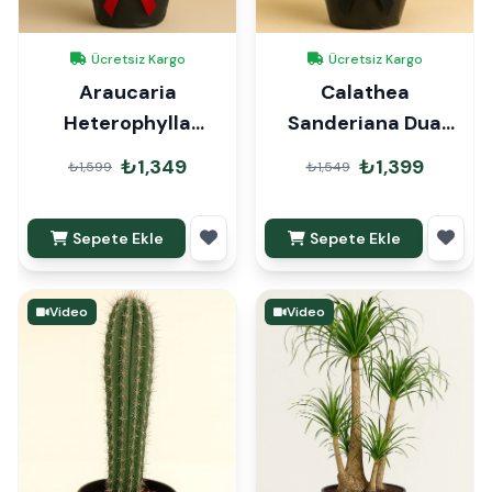
Ücretsiz Kargo
Ücretsiz Kargo
Araucaria
Calathea
Heterophylla
Sanderiana Dua
Arokarya Çam 45cm
Çiçeği Hediye
₺1,349
₺1,399
₺1,599
₺1,549
Hediye Paketli
Paketli
Sepete Ekle
Sepete Ekle
Video
Video