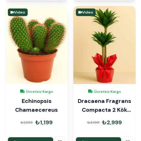
Video
Video
Ücretsiz Kargo
Ücretsiz Kargo
Echinopsis
Dracaena Fragrans
Chamaecereus
Compacta 2 Kök
90cm Hediye Paketli
₺1,199
₺2,999
₺1,299
₺3,199