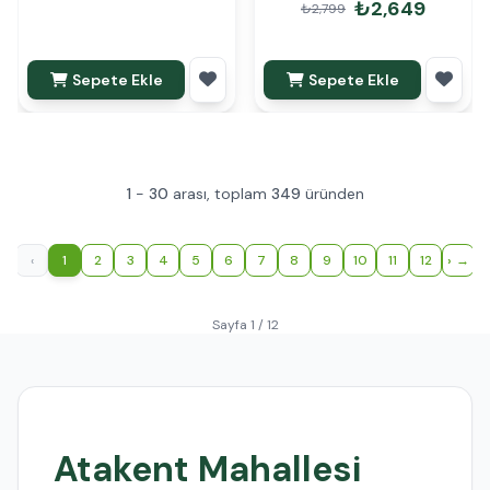
₺2,649
₺2,799
Sepete Ekle
Sepete Ekle
1
-
30
arası, toplam
349
üründen
‹
1
2
3
4
5
6
7
8
9
10
11
12
›
Sayfa 1 / 12
Atakent Mahallesi