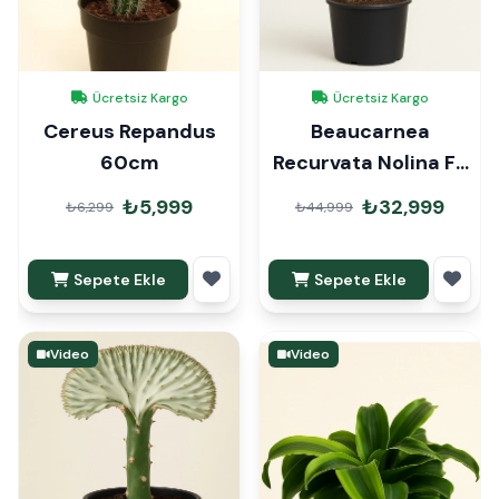
Ücretsiz Kargo
Ücretsiz Kargo
Cereus Repandus
Beaucarnea
60cm
Recurvata Nolina Fil
Ayağı 150cm
₺5,999
₺32,999
₺6,299
₺44,999
Sepete Ekle
Sepete Ekle
Video
Video