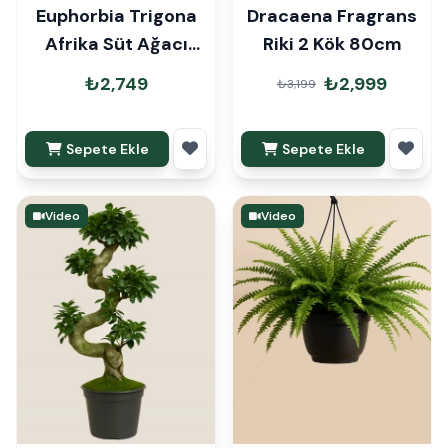
Euphorbia Trigona
Dracaena Fragrans
Afrika Süt Ağacı
Riki 2 Kök 80cm
100cm
₺2,749
₺2,999
₺3,199
Sepete Ekle
Sepete Ekle
Video
Video