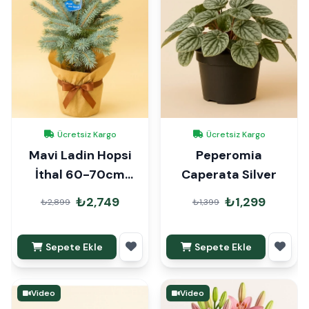
Ücretsiz Kargo
Ücretsiz Kargo
Mavi Ladin Hopsi
Peperomia
İthal 60-70cm
Caperata Silver
Hediye Paketli
₺2,749
₺1,299
₺2,899
₺1,399
Sepete Ekle
Sepete Ekle
Video
Video