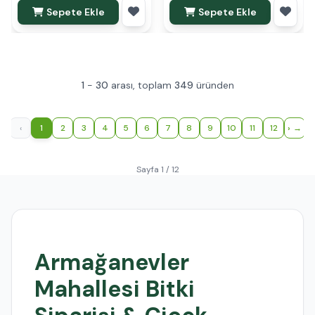
Sepete Ekle
Sepete Ekle
1
-
30
arası, toplam
349
üründen
‹
1
2
3
4
5
6
7
8
9
10
11
12
›
Sayfa 1 / 12
Armağanevler
Mahallesi Bitki