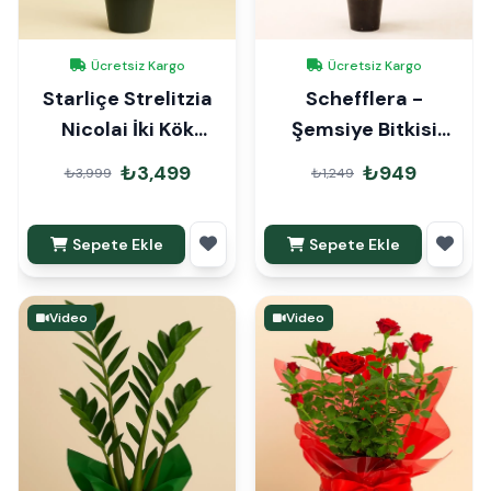
Ücretsiz Kargo
Ücretsiz Kargo
Starliçe Strelitzia
Schefflera -
Nicolai İki Kök
Şemsiye Bitkisi
140cm
70cm
₺3,499
₺949
₺3,999
₺1,249
Sepete Ekle
Sepete Ekle
Video
Video