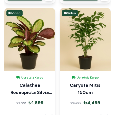
Video
Video
Ücretsiz Kargo
Ücretsiz Kargo
Calathea
Caryota Mitis
Roseopicta Silvia
150cm
Dua Çiçeği
₺1,699
₺4,499
₺1,799
₺6,299