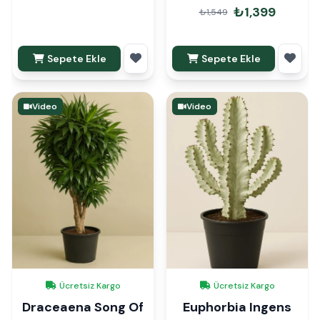
Çiçeği Hediye
₺1,399
₺1,549
Paketli
Sepete Ekle
Sepete Ekle
Video
Video
Ücretsiz Kargo
Ücretsiz Kargo
Draceaena Song Of
Euphorbia Ingens