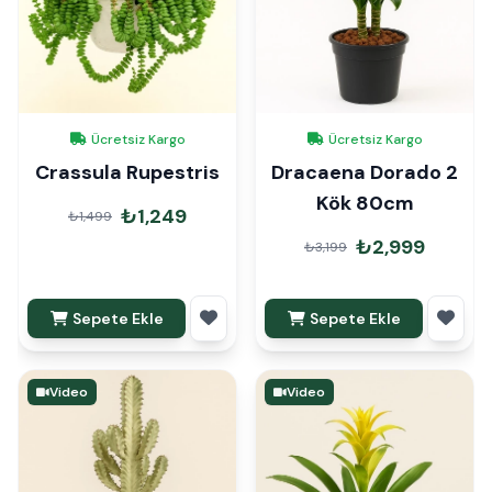
Ücretsiz Kargo
Ücretsiz Kargo
Crassula Rupestris
Dracaena Dorado 2
Kök 80cm
₺1,249
₺1,499
₺2,999
₺3,199
Sepete Ekle
Sepete Ekle
Video
Video