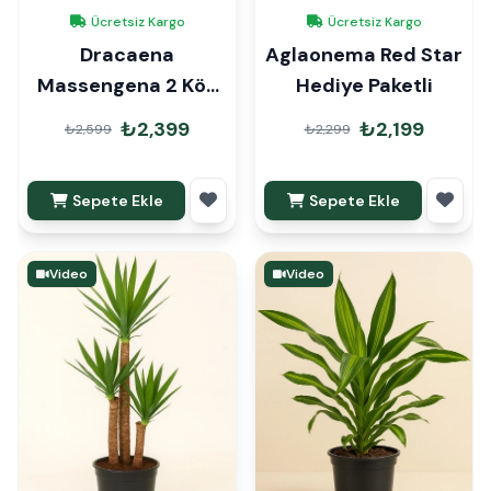
Ücretsiz Kargo
Ücretsiz Kargo
Dracaena
Aglaonema Red Star
Massengena 2 Kök
Hediye Paketli
90cm Hediye Paketli
₺2,399
₺2,199
₺2,599
₺2,299
Sepete Ekle
Sepete Ekle
Video
Video