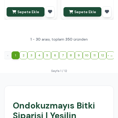
Sepete Ekle
Sepete Ekle
1
-
30
arası, toplam
350
üründen
‹
1
2
3
4
5
6
7
8
9
10
11
12
›
Sayfa 1 / 12
Ondokuzmayıs Bitki
Siparişi | Yeşilin