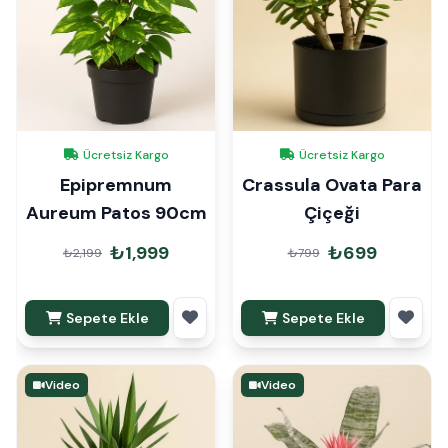
Ücretsiz Kargo
Ücretsiz Kargo
Epipremnum
Crassula Ovata Para
Aureum Patos 90cm
Çiçeği
₺1,999
₺699
₺2,199
₺799
Sepete Ekle
Sepete Ekle
Video
Video