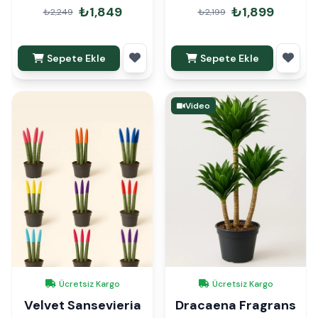
90cm İthal
₺1,849
₺1,899
₺2,249
₺2,199
Sepete Ekle
Sepete Ekle
Video
Ücretsiz Kargo
Ücretsiz Kargo
Velvet Sansevieria
Dracaena Fragrans