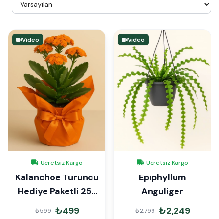
Video
Video
Ücretsiz Kargo
Ücretsiz Kargo
Kalanchoe Turuncu
Epiphyllum
Hediye Paketli 25-
Anguliger
30cm
₺499
₺2,249
₺599
₺2,799