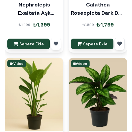
Nephrolepis
Calathea
Exaltata Aşk
Roseopicta Dark Dua
Merdiveni Askılı
Çiçeği Hediye
₺1,399
₺1,799
₺1,499
₺1,899
Paketli
Sepete Ekle
Sepete Ekle
Video
Video