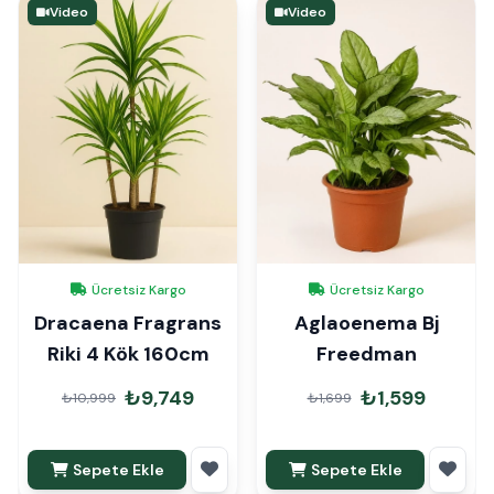
Video
Video
Ücretsiz Kargo
Ücretsiz Kargo
Dracaena Fragrans
Aglaoenema Bj
Riki 4 Kök 160cm
Freedman
₺9,749
₺1,599
₺10,999
₺1,699
Sepete Ekle
Sepete Ekle