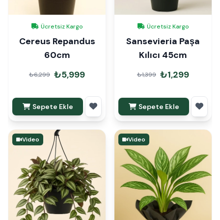
Ücretsiz Kargo
Ücretsiz Kargo
Cereus Repandus
Sansevieria Paşa
60cm
Kılıcı 45cm
₺5,999
₺1,299
₺6,299
₺1,399
Sepete Ekle
Sepete Ekle
Video
Video