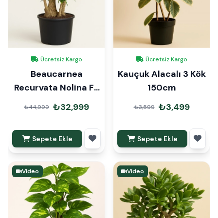
Ücretsiz Kargo
Ücretsiz Kargo
Beaucarnea
Kauçuk Alacalı 3 Kök
Recurvata Nolina Fil
150cm
Ayağı 150cm
₺32,999
₺3,499
₺44,999
₺3,599
Sepete Ekle
Sepete Ekle
Video
Video