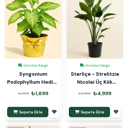
Ücretsiz Kargo
Ücretsiz Kargo
Syngonium
Starliçe - Strelitzia
Podophyllum Hediye
Nicolai Üç Kök
Paketli
160cm
₺1,699
₺4,999
₺1,799
₺5,499
Sepete Ekle
Sepete Ekle