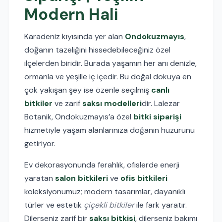
Modern Hali
Karadeniz kıyısında yer alan
Ondokuzmayıs
,
doğanın tazeliğini hissedebileceğiniz özel
ilçelerden biridir. Burada yaşamın her anı denizle,
ormanla ve yeşille iç içedir. Bu doğal dokuya en
çok yakışan şey ise özenle seçilmiş
canlı
bitkiler
ve zarif
saksı modelleri
dir. Lalezar
Botanik, Ondokuzmayıs’a özel
bitki siparişi
hizmetiyle yaşam alanlarınıza doğanın huzurunu
getiriyor.
Ev dekorasyonunda ferahlık, ofislerde enerji
yaratan
salon bitkileri
ve
ofis bitkileri
koleksiyonumuz; modern tasarımlar, dayanıklı
türler ve estetik
çiçekli bitkiler
ile fark yaratır.
Dilerseniz zarif bir
saksı bitkisi
, dilerseniz bakımı