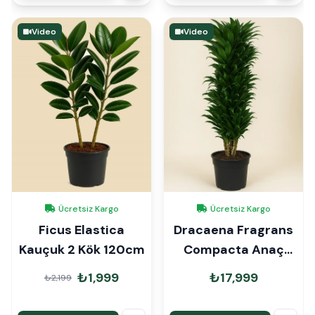
Video
Video
Ücretsiz Kargo
Ücretsiz Kargo
Ficus Elastica
Dracaena Fragrans
Kauçuk 2 Kök 120cm
Compacta Anaç
130-140cm
₺1,999
₺17,999
₺2,199