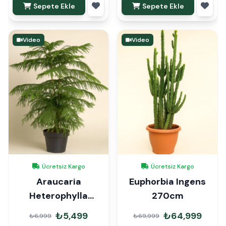
Sepete Ekle
Sepete Ekle
Video
Video
Ücretsiz Kargo
Ücretsiz Kargo
Araucaria
Euphorbia Ingens
Heterophylla
270cm
Arokarya Çam 110-
₺5,499
₺64,999
₺6,999
₺69,999
120cm