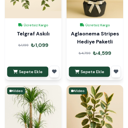
Ücretsiz Kargo
Ücretsiz Kargo
Telgraf Askılı
Aglaonema Stripes
Hediye Paketli
₺1,099
₺1,199
₺4,599
₺4,799
Sepete Ekle
Sepete Ekle
Video
Video