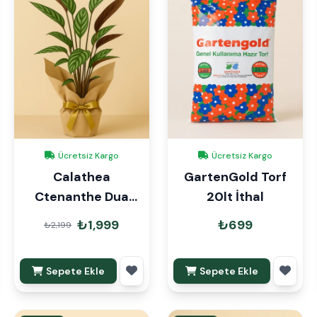
Ücretsiz Kargo
Ücretsiz Kargo
Calathea
GartenGold Torf
Ctenanthe Dua
20lt İthal
Çiçeği Hediye
₺1,999
₺699
₺2,199
Paketli
Sepete Ekle
Sepete Ekle