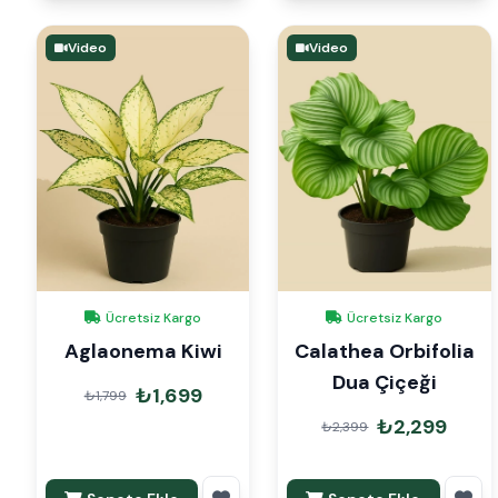
Video
Video
Ücretsiz Kargo
Ücretsiz Kargo
Aglaonema Kiwi
Calathea Orbifolia
Dua Çiçeği
₺1,699
₺1,799
₺2,299
₺2,399