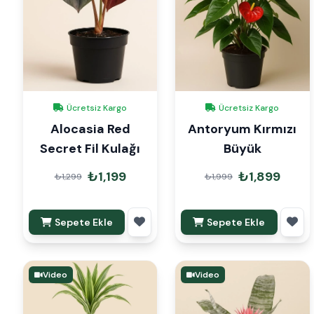
Ücretsiz Kargo
Ücretsiz Kargo
Alocasia Red
Antoryum Kırmızı
Secret Fil Kulağı
Büyük
₺1,199
₺1,899
₺1,299
₺1,999
Sepete Ekle
Sepete Ekle
Video
Video