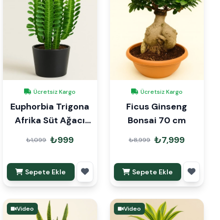
Ücretsiz Kargo
Ücretsiz Kargo
Euphorbia Trigona
Ficus Ginseng
Afrika Süt Ağacı
Bonsai 70 cm
30-40cm
₺999
₺7,999
₺1,099
₺8,999
Sepete Ekle
Sepete Ekle
Video
Video