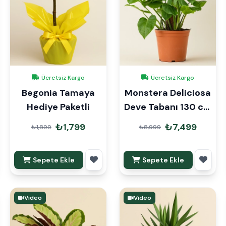
Ücretsiz Kargo
Ücretsiz Kargo
Begonia Tamaya
Monstera Deliciosa
Hediye Paketli
Deve Tabanı 130 cm
Mons Çubuklu İthal
₺1,799
₺7,499
₺1,899
₺8,999
Sepete Ekle
Sepete Ekle
Video
Video