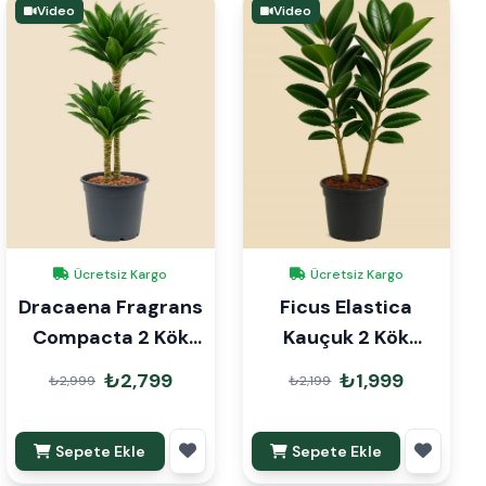
Video
Video
Ücretsiz Kargo
Ücretsiz Kargo
Dracaena Fragrans
Ficus Elastica
Compacta 2 Kök
Kauçuk 2 Kök
90cm
120cm
₺2,799
₺1,999
₺2,999
₺2,199
Sepete Ekle
Sepete Ekle