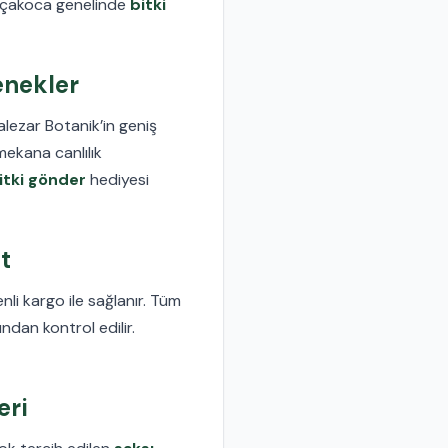
kçakoca genelinde
bitki
enekler
alezar Botanik’in geniş
mekana canlılık
itki gönder
hediyesi
t
li kargo ile sağlanır. Tüm
ndan kontrol edilir.
eri