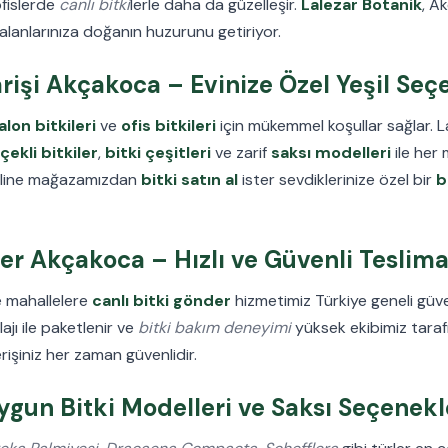
ofislerde
canlı bitki
lerle daha da güzelleşir.
Lalezar Botanik
, A
lanlarınıza doğanın huzurunu getiriyor.
arişi Akçakoca – Evinize Özel Yeşil Seç
alon bitkileri
ve
ofis bitkileri
için mükemmel koşullar sağlar. L
çekli bitkiler
,
bitki çeşitleri
ve zarif
saksı modelleri
ile her 
 online mağazamızdan
bitki satın al
ister sevdiklerinize özel bir
b
er Akçakoca – Hızlı ve Güvenli Teslima
 mahallelere
canlı bitki gönder
hizmetimiz Türkiye geneli güven
jı ile paketlenir ve
bitki bakım deneyimi
yüksek ekibimiz tarafı
rişiniz her zaman güvenlidir.
gun Bitki Modelleri ve Saksı Seçenekl