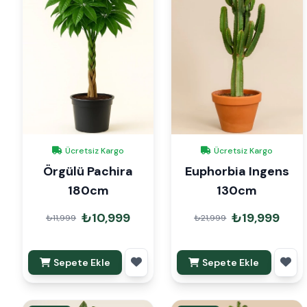
Ücretsiz Kargo
Ücretsiz Kargo
Örgülü Pachira
Euphorbia Ingens
180cm
130cm
₺10,999
₺19,999
₺11,999
₺21,999
Sepete Ekle
Sepete Ekle