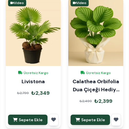
Video
Video
Ücretsiz Kargo
Ücretsiz Kargo
Livistona
Calathea Orbifolia
Dua Çiçeği Hediye
₺2,349
₺2,799
Paketli
₺2,399
₺2,499
Sepete Ekle
Sepete Ekle