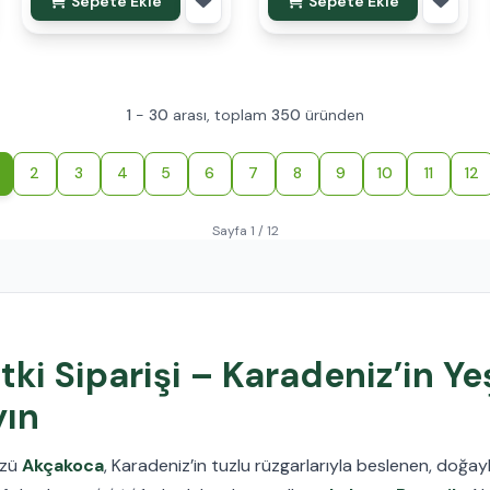
Sepete Ekle
Sepete Ekle
1
-
30
arası, toplam
350
üründen
2
3
4
5
6
7
8
9
10
11
12
Sayfa 1 / 12
ki Siparişi – Karadeniz’in Ye
yın
üzü
Akçakoca
, Karadeniz’in tuzlu rüzgarlarıyla beslenen, doğayl