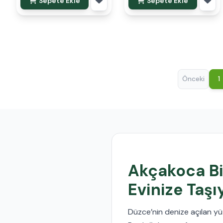
Sepete Ekle
Sepete Ekle
Önceki
1
Akçakoca Bit
Evinize Taşı
Düzce’nin denize açılan y