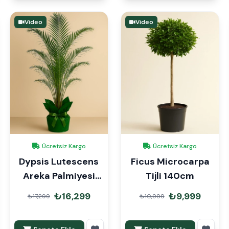
Video
Video
Ücretsiz Kargo
Ücretsiz Kargo
Dypsis Lutescens
Ficus Microcarpa
Areka Palmiyesi
Tijli 140cm
220 cm Hediye
₺16,299
₺9,999
₺17,299
₺10,999
Paketli