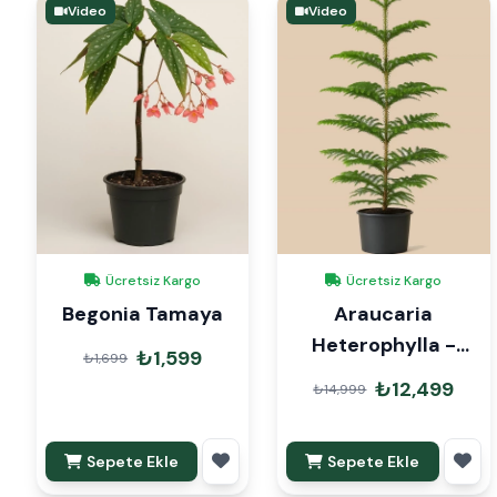
Video
Video
Ücretsiz Kargo
Ücretsiz Kargo
Begonia Tamaya
Araucaria
Heterophylla -
₺1,599
₺1,699
Arokarya Çam
₺12,499
₺14,999
160cm
Sepete Ekle
Sepete Ekle