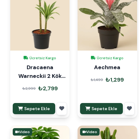
Ücretsiz Kargo
Ücretsiz Kargo
Dracaena
Aechmea
Warneckii 2 Kök
₺1,299
₺1,499
90cm
₺2,799
₺2,999
Sepete Ekle
Sepete Ekle
Video
Video