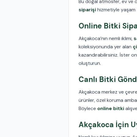
Bu doğal atmosfer, ev ve 
siparişi
hizmetiyle yaşam a
Online Bitki Sip
Akçakoca’nın nemli iklimi,
s
koleksiyonunda yer alan
çi
kazandırabilirsiniz. İster
oluşturun.
Canlı Bitki Gönd
Akçakoca merkez ve çevre
ürünler, özel koruma ambala
Böylece
online bitki
alışve
Akçakoca İçin Uy