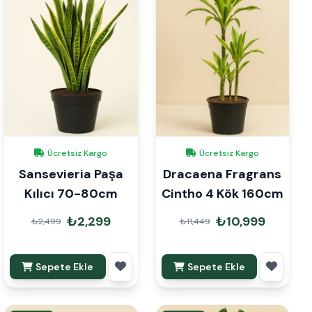
Ücretsiz Kargo
Ücretsiz Kargo
Sansevieria Paşa
Dracaena Fragrans
Kılıcı 70-80cm
Cintho 4 Kök 160cm
₺2,299
₺10,999
₺2,499
₺11,449
Sepete Ekle
Sepete Ekle