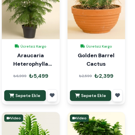
Ücretsiz Kargo
Ücretsiz Kargo
Araucaria
Golden Barrel
Heterophylla
Cactus
Arokarya Çam 110-
₺5,499
₺2,399
₺6,999
₺2,599
120cm
Sepete Ekle
Sepete Ekle
Video
Video