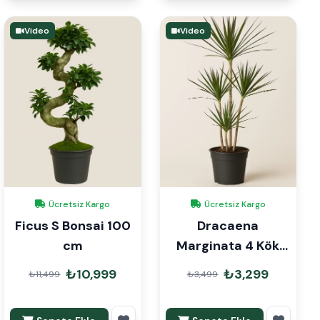
Video
Video
Ücretsiz Kargo
Ücretsiz Kargo
Ficus S Bonsai 100
Dracaena
cm
Marginata 4 Kök
140cm
₺10,999
₺3,299
₺11,499
₺3,499