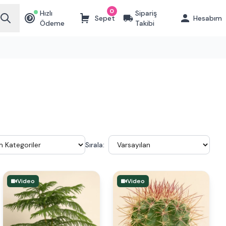
0
Hızlı
Sipariş
Sepet
Hesabım
₺
Ödeme
Takibi
Sırala:
Video
Video