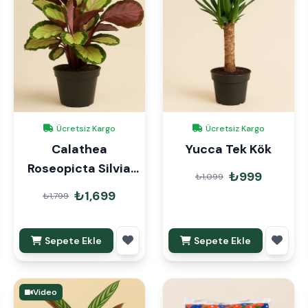
Ücretsiz Kargo
Ücretsiz Kargo
Calathea
Yucca Tek Kök
Roseopicta Silvia
₺999
₺1,099
Dua Çiçeği
₺1,699
₺1,799
Sepete Ekle
Sepete Ekle
Video