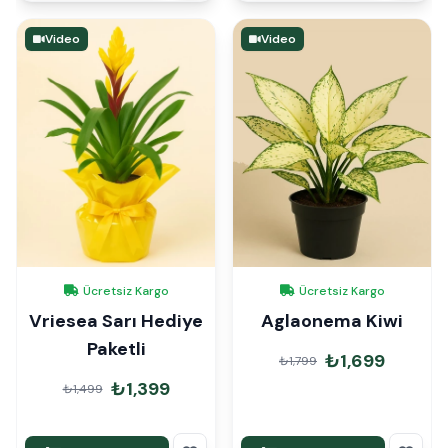
Video
Video
Ücretsiz Kargo
Ücretsiz Kargo
Vriesea Sarı Hediye
Aglaonema Kiwi
Paketli
₺1,699
₺1,799
₺1,399
₺1,499