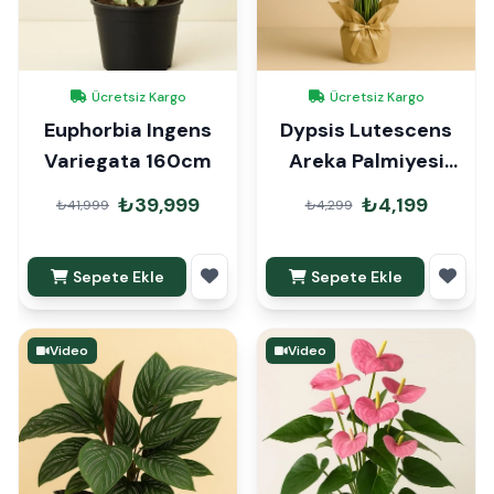
Ücretsiz Kargo
Ücretsiz Kargo
Euphorbia Ingens
Dypsis Lutescens
Variegata 160cm
Areka Palmiyesi
110cm Hediye
₺39,999
₺4,199
₺41,999
₺4,299
Paketli
Sepete Ekle
Sepete Ekle
Video
Video