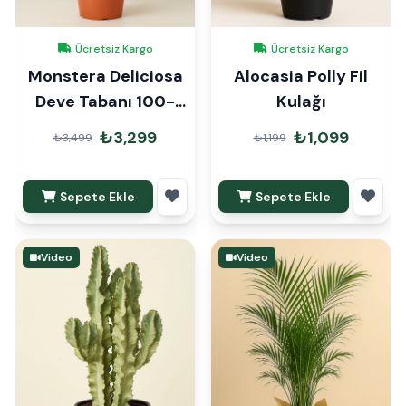
Ücretsiz Kargo
Ücretsiz Kargo
Monstera Deliciosa
Alocasia Polly Fil
Deve Tabanı 100-
Kulağı
120cm
₺3,299
₺1,099
₺3,499
₺1,199
Sepete Ekle
Sepete Ekle
Video
Video