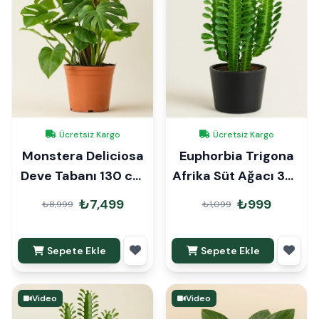
Ücretsiz Kargo
Ücretsiz Kargo
Monstera Deliciosa
Euphorbia Trigona
Deve Tabanı 130 cm
Afrika Süt Ağacı 30-
Mons Çubuklu İthal
40cm
₺7,499
₺999
₺8,999
₺1,099
Sepete Ekle
Sepete Ekle
Video
Video