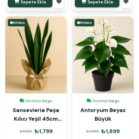
Sepete Ekle
Sepete Ekle
Video
Video
Ücretsiz Kargo
Ücretsiz Kargo
Sansevieria Paşa
Antoryum Beyaz
Kılıcı Yeşil 45cm
Büyük
Hediye Paketli
₺1,799
₺1,899
₺1,999
₺1,999