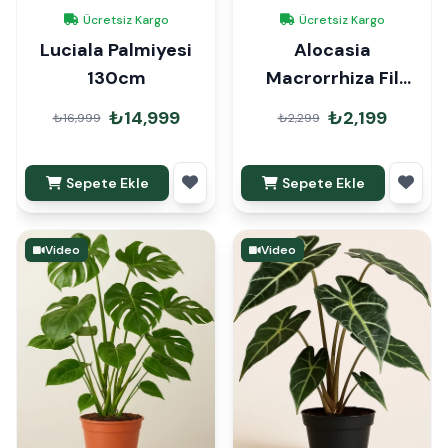
Ücretsiz Kargo
Ücretsiz Kargo
Luciala Palmiyesi
Alocasia
130cm
Macrorrhiza Fil
Kulağı
₺14,999
₺2,199
₺16,999
₺2,299
Sepete Ekle
Sepete Ekle
Video
Video