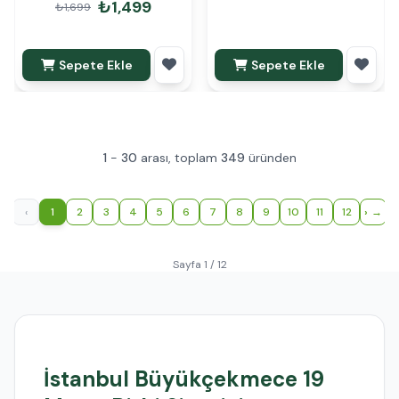
₺1,499
₺1,699
Sepete Ekle
Sepete Ekle
1
-
30
arası, toplam
349
üründen
‹
1
2
3
4
5
6
7
8
9
10
11
12
›
Sayfa 1 / 12
İstanbul Büyükçekmece 19