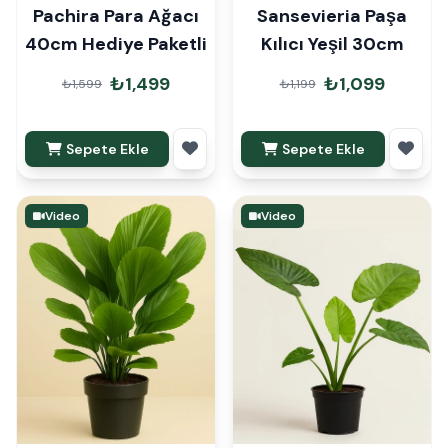
Pachira Para Ağacı
Sansevieria Paşa
40cm Hediye Paketli
Kılıcı Yeşil 30cm
₺1,499
₺1,099
₺1,599
₺1,199
Sepete Ekle
Sepete Ekle
Video
Video