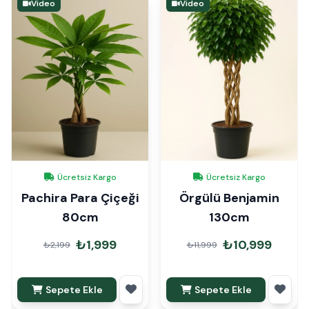
Video
Video
Ücretsiz Kargo
Ücretsiz Kargo
Pachira Para Çiçeği
Örgülü Benjamin
80cm
130cm
₺1,999
₺10,999
₺2,199
₺11,999
Sepete Ekle
Sepete Ekle