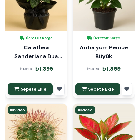
Ücretsiz Kargo
Ücretsiz Kargo
Calathea
Antoryum Pembe
Sanderiana Dua
Büyük
Çiçeği Hediye
₺1,399
₺1,899
₺1,549
₺1,999
Paketli
Sepete Ekle
Sepete Ekle
Video
Video