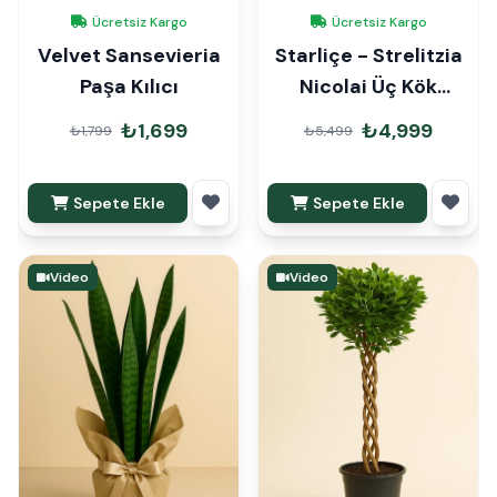
Ücretsiz Kargo
Ücretsiz Kargo
Velvet Sansevieria
Starliçe - Strelitzia
Paşa Kılıcı
Nicolai Üç Kök
160cm
₺1,699
₺4,999
₺1,799
₺5,499
Sepete Ekle
Sepete Ekle
Video
Video