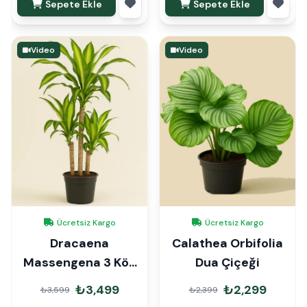
Sepete Ekle
Sepete Ekle
Video
Video
Ücretsiz Kargo
Ücretsiz Kargo
Dracaena
Calathea Orbifolia
Massengena 3 Kök
Dua Çiçeği
110cm
₺3,499
₺2,299
₺3,599
₺2,399