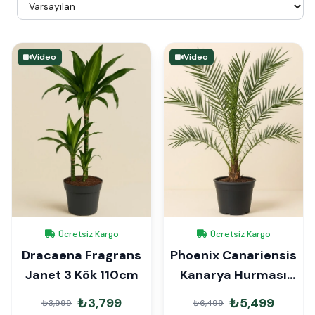
Video
Video
Ücretsiz Kargo
Ücretsiz Kargo
Dracaena Fragrans
Phoenix Canariensis
Janet 3 Kök 110cm
Kanarya Hurması
150cm
₺3,799
₺5,499
₺3,999
₺6,499