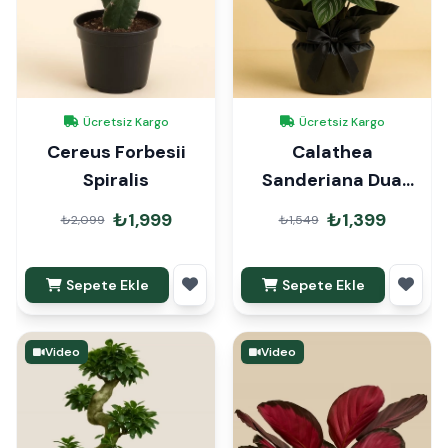
Ücretsiz Kargo
Ücretsiz Kargo
Cereus Forbesii
Calathea
Spiralis
Sanderiana Dua
Çiçeği Hediye
₺1,999
₺1,399
₺2,099
₺1,549
Paketli
Sepete Ekle
Sepete Ekle
Video
Video