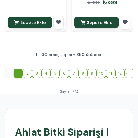
₺999
₺1,099
Sepete Ekle
Sepete Ekle
1
-
30
arası, toplam
350
üründen
‹
1
2
3
4
5
6
7
8
9
10
11
12
›
Sayfa 1 / 12
Ahlat Bitki Siparişi |