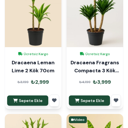
Ücretsiz Kargo
Ücretsiz Kargo
Dracaena Leman
Dracaena Fragrans
Lime 2 Kök 70cm
Compacta 3 Kök
110cm
₺2,999
₺3,999
₺3,199
₺4,199
Sepete Ekle
Sepete Ekle
Video