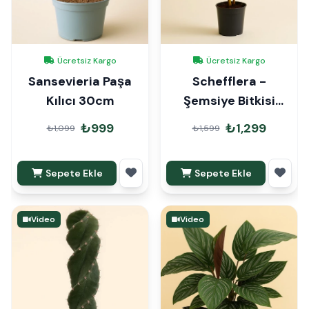
Ücretsiz Kargo
Ücretsiz Kargo
Sansevieria Paşa
Schefflera -
Kılıcı 30cm
Şemsiye Bitkisi
120cm
₺999
₺1,299
₺1,099
₺1,599
Sepete Ekle
Sepete Ekle
Video
Video