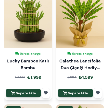
Ücretsiz Kargo
Ücretsiz Kargo
Lucky Bamboo Katlı
Calathea Lancifolia
Bambu
Dua Çiçeği Hediye
Paketli
₺1,999
₺1,599
₺2,299
₺1,799
Sepete Ekle
Sepete Ekle