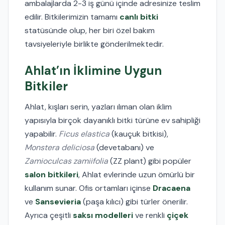
ambalajlarda 2-3 iş günü içinde adresinize teslim
edilir. Bitkilerimizin tamamı
canlı bitki
statüsünde olup, her biri özel bakım
tavsiyeleriyle birlikte gönderilmektedir.
Ahlat’ın İklimine Uygun
Bitkiler
Ahlat, kışları serin, yazları ılıman olan iklim
yapısıyla birçok dayanıklı bitki türüne ev sahipliği
yapabilir.
Ficus elastica
(kauçuk bitkisi),
Monstera deliciosa
(devetabanı) ve
Zamioculcas zamiifolia
(ZZ plant) gibi popüler
salon bitkileri
, Ahlat evlerinde uzun ömürlü bir
kullanım sunar. Ofis ortamları içinse
Dracaena
ve
Sansevieria
(paşa kılıcı) gibi türler önerilir.
Ayrıca çeşitli
saksı modelleri
ve renkli
çiçek