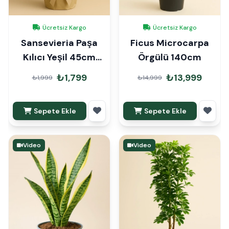
Ücretsiz Kargo
Ücretsiz Kargo
Sansevieria Paşa
Ficus Microcarpa
Kılıcı Yeşil 45cm
Örgülü 140cm
Hediye Paketli
₺1,799
₺13,999
₺1,999
₺14,999
Sepete Ekle
Sepete Ekle
Video
Video