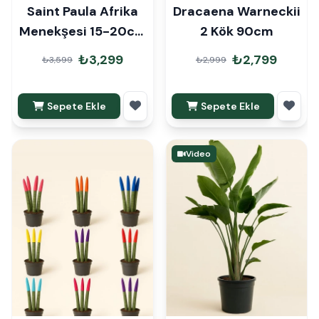
Saint Paula Afrika
Dracaena Warneckii
Menekşesi 15-20cm
2 Kök 90cm
6lı Set
₺3,299
₺2,799
₺3,599
₺2,999
Sepete Ekle
Sepete Ekle
Video