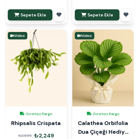
Sepete Ekle
Sepete Ekle
Video
Video
Ücretsiz Kargo
Ücretsiz Kargo
Rhipsalis Crispata
Calathea Orbifolia
Dua Çiçeği Hediye
₺2,249
₺2,699