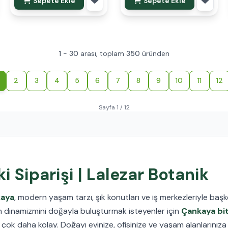
Sepete Ekle
Sepete Ekle
1
-
30
arası, toplam
350
üründen
2
3
4
5
6
7
8
9
10
11
12
Sayfa 1 / 12
i Siparişi | Lalezar Botanik
aya
, modern yaşam tarzı, şık konutları ve iş merkezleriyle başke
rin dinamizmini doğayla buluşturmak isteyenler için
Çankaya bitk
çok daha kolay. Doğayı evinize, ofisinize ve yaşam alanlarınıza