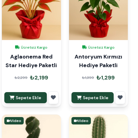
Ücretsiz Kargo
Ücretsiz Kargo
Aglaonema Red
Antoryum Kırmızı
Star Hediye Paketli
Hediye Paketli
₺2,199
₺1,299
₺2,299
₺1,399
Sepete Ekle
Sepete Ekle
Video
Video