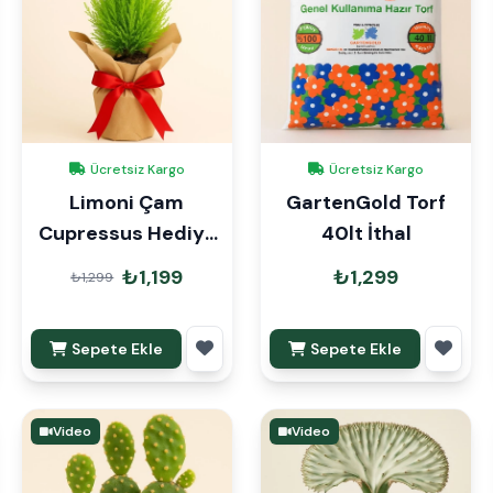
Ücretsiz Kargo
Ücretsiz Kargo
Limoni Çam
GartenGold Torf
Cupressus Hediye
40lt İthal
Paketli
₺1,199
₺1,299
₺1,299
Sepete Ekle
Sepete Ekle
Video
Video