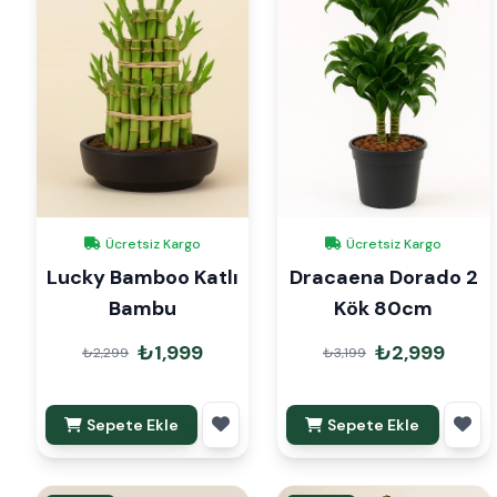
Ücretsiz Kargo
Ücretsiz Kargo
Lucky Bamboo Katlı
Dracaena Dorado 2
Bambu
Kök 80cm
₺1,999
₺2,999
₺2,299
₺3,199
Sepete Ekle
Sepete Ekle