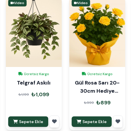
Video
Video
Ücretsiz Kargo
Ücretsiz Kargo
Telgraf Askılı
Gül Rosa Sarı 20-
30cm Hediye
₺1,099
₺1,199
Paketli
₺899
₺999
Sepete Ekle
Sepete Ekle