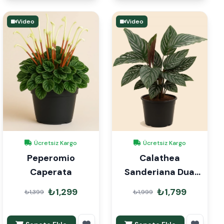
Video
Video
Ücretsiz Kargo
Ücretsiz Kargo
Peperomio
Calathea
Caperata
Sanderiana Dua
Çiçeği
₺1,299
₺1,799
₺1,399
₺1,999