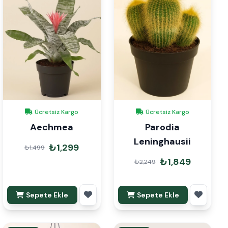
Ücretsiz Kargo
Ücretsiz Kargo
Aechmea
Parodia
Leninghausii
₺1,299
₺1,499
₺1,849
₺2,249
Sepete Ekle
Sepete Ekle