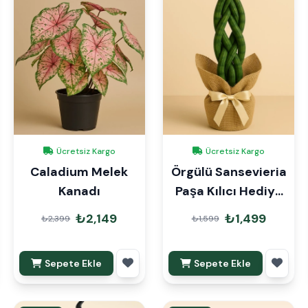
Ücretsiz Kargo
Ücretsiz Kargo
Caladium Melek
Örgülü Sansevieria
Kanadı
Paşa Kılıcı Hediye
Paketli
₺2,149
₺1,499
₺2,399
₺1,599
Sepete Ekle
Sepete Ekle