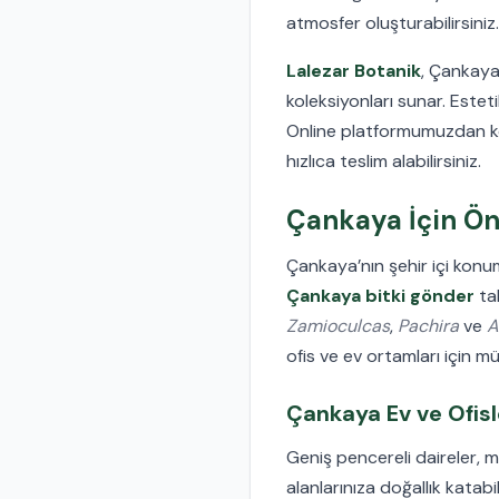
atmosfer oluşturabilirsiniz.
Lalezar Botanik
, Çankaya’
koleksiyonları sunar. Este
Online platformumuzdan 
hızlıca teslim alabilirsiniz.
Çankaya İçin Öne
Çankaya’nın şehir içi konum
Çankaya bitki gönder
tal
Zamioculcas
,
Pachira
ve
A
ofis ve ev ortamları için m
Çankaya Ev ve Ofisl
Geniş pencereli daireler, m
alanlarınıza doğallık katabi