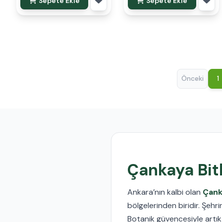
Sepete Ekle
Sepete Ekle
Önceki
1
Çankaya Bitk
Ankara’nın kalbi olan
Çank
bölgelerinden biridir. Şeh
Botanik güvencesiyle artık 