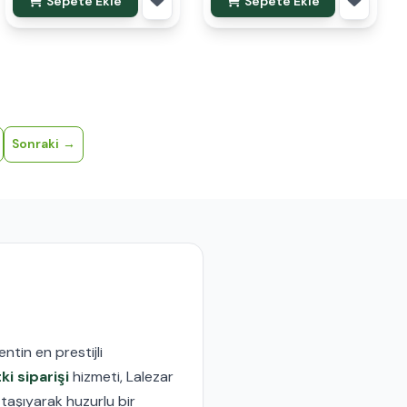
Sepete Ekle
Sepete Ekle
Sonraki
ntin en prestijli
i siparişi
hizmeti, Lalezar
 taşıyarak huzurlu bir