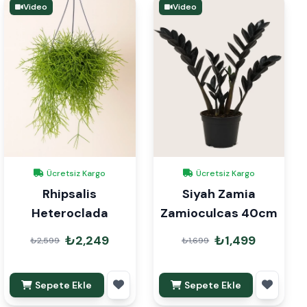
Video
Video
Ücretsiz Kargo
Ücretsiz Kargo
Rhipsalis
Siyah Zamia
Heteroclada
Zamioculcas 40cm
₺2,249
₺1,499
₺2,599
₺1,699
Sepete Ekle
Sepete Ekle