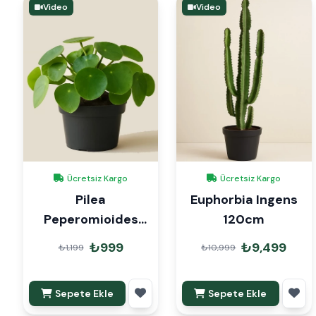
Video
Video
Ücretsiz Kargo
Ücretsiz Kargo
Pilea
Euphorbia Ingens
Peperomioides
120cm
Para Çiçeği
₺999
₺9,499
₺1,199
₺10,999
Sepete Ekle
Sepete Ekle