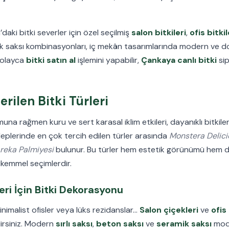
daki bitki severler için özel seçilmiş
salon bitkileri
,
ofis bitkil
tik saksı kombinasyonları, iç mekân tasarımlarında modern ve do
kolayca
bitki satın al
işlemini yapabilir,
Çankaya canlı bitki
sip
rilen Bitki Türleri
una rağmen kuru ve sert karasal iklim etkileri, dayanıklı bitkiler
eplerinde en çok tercih edilen türler arasında
Monstera Delici
reka Palmiyesi
bulunur. Bu türler hem estetik görünümü hem d
ükemmel seçimlerdir.
eri İçin Bitki Dekorasyonu
inimalist ofisler veya lüks rezidanslar…
Salon çiçekleri
ve
ofis
lirsiniz. Modern
sırlı saksı
,
beton saksı
ve
seramik saksı
mode