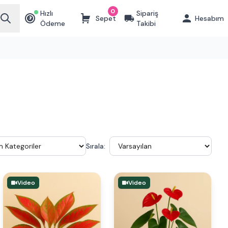
0
Hızlı
Sipariş
Sepet
Hesabım
₺
Ödeme
Takibi
Sırala:
Video
Video