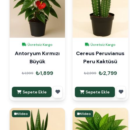
Ücretsiz Kargo
Ücretsiz Kargo
Antoryum Kırmızı
Cereus Peruvianus
Büyük
Peru Kaktüsü
₺1,899
₺2,799
₺1,999
₺2,999
Sepete Ekle
Sepete Ekle
Video
Video