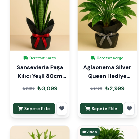
Ücretsiz Kargo
Ücretsiz Kargo
Sansevieria Paşa
Aglaonema Silver
Kılıcı Yeşil 80cm
Queen Hediye
Hediye Paketli
Paketli
₺3,099
₺2,999
₺3,199
₺3,199
Sepete Ekle
Sepete Ekle
Video