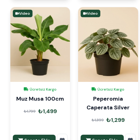
Video
Video
Ücretsiz Kargo
Ücretsiz Kargo
Muz Musa 100cm
Peperomia
Caperata Silver
₺1,499
₺1,799
₺1,299
₺1,399