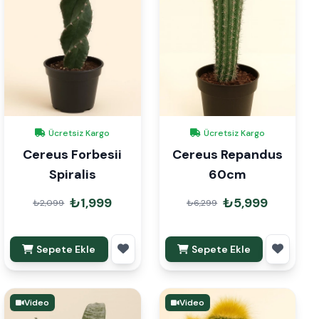
Ücretsiz Kargo
Ücretsiz Kargo
Cereus Forbesii
Cereus Repandus
Spiralis
60cm
₺1,999
₺5,999
₺2,099
₺6,299
Sepete Ekle
Sepete Ekle
Video
Video