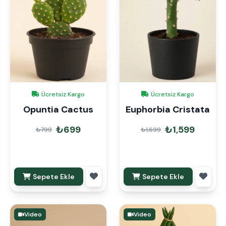
Ücretsiz Kargo
Ücretsiz Kargo
Opuntia Cactus
Euphorbia Cristata
₺699
₺1,599
₺799
₺1,699
Sepete Ekle
Sepete Ekle
Video
Video