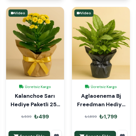
Video
Video
Ücretsiz Kargo
Ücretsiz Kargo
Kalanchoe Sarı
Aglaoenema Bj
Hediye Paketli 25-
Freedman Hediye
30cm
Paketli
₺499
₺1,799
₺599
₺1,899