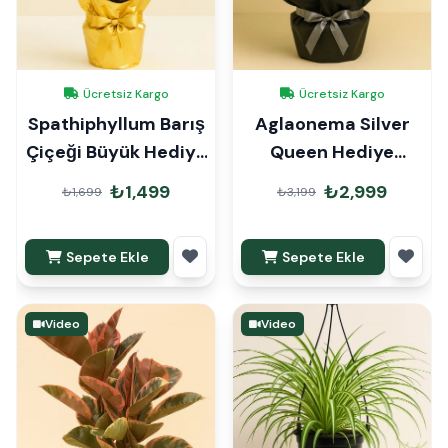
Ücretsiz Kargo
Ücretsiz Kargo
Spathiphyllum Barış
Aglaonema Silver
Çiçeği Büyük Hediye
Queen Hediye
Paketli
Paketli
₺1,499
₺2,999
₺1,699
₺3,199
Sepete Ekle
Sepete Ekle
Video
Video