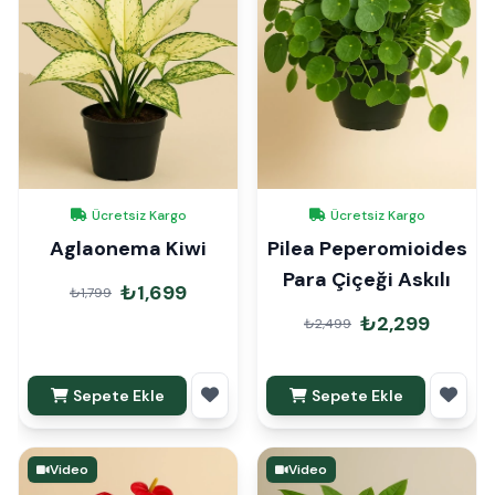
Ücretsiz Kargo
Ücretsiz Kargo
Aglaonema Kiwi
Pilea Peperomioides
Para Çiçeği Askılı
₺1,699
₺1,799
₺2,299
₺2,499
Sepete Ekle
Sepete Ekle
Video
Video