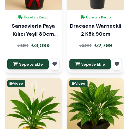
Ücretsiz Kargo
Ücretsiz Kargo
Sansevieria Paşa
Dracaena Warneckii
Kılıcı Yeşil 80cm
2 Kök 90cm
Hediye Paketli
₺3,099
₺2,799
₺3,199
₺2,999
Sepete Ekle
Sepete Ekle
Video
Video