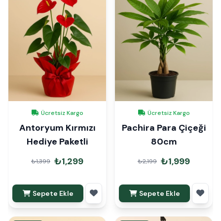
Ücretsiz Kargo
Ücretsiz Kargo
Antoryum Kırmızı
Pachira Para Çiçeği
Hediye Paketli
80cm
₺1,299
₺1,999
₺1,399
₺2,199
Sepete Ekle
Sepete Ekle