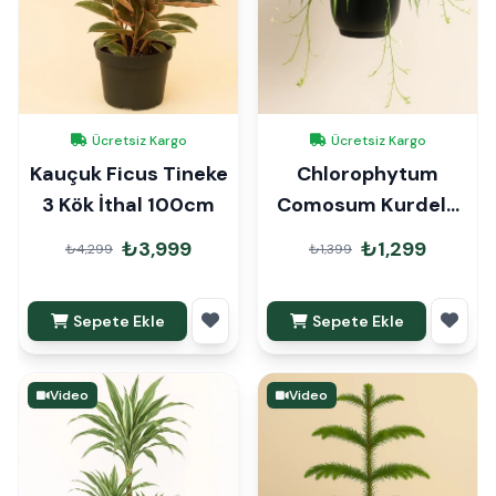
Ücretsiz Kargo
Ücretsiz Kargo
Kauçuk Ficus Tineke
Chlorophytum
3 Kök İthal 100cm
Comosum Kurdele
Askılı
₺3,999
₺1,299
₺4,299
₺1,399
Sepete Ekle
Sepete Ekle
Video
Video