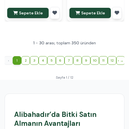
Sepete Ekle
Sepete Ekle
1
-
30
arası, toplam
350
üründen
‹
1
2
3
4
5
6
7
8
9
10
11
12
›
Sayfa 1 / 12
Alibahadır’da Bitki Satın
Almanın Avantajları