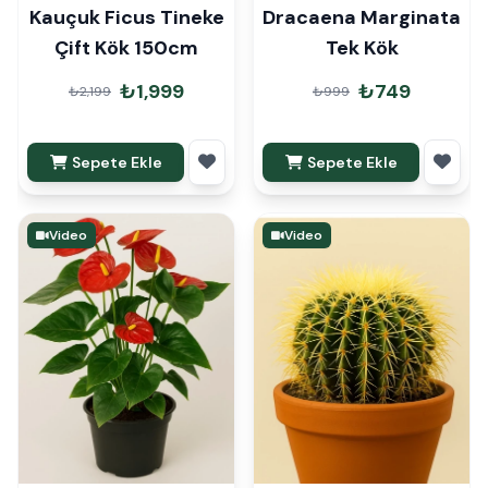
Kauçuk Ficus Tineke
Dracaena Marginata
Çift Kök 150cm
Tek Kök
₺1,999
₺749
₺2,199
₺999
Sepete Ekle
Sepete Ekle
Video
Video