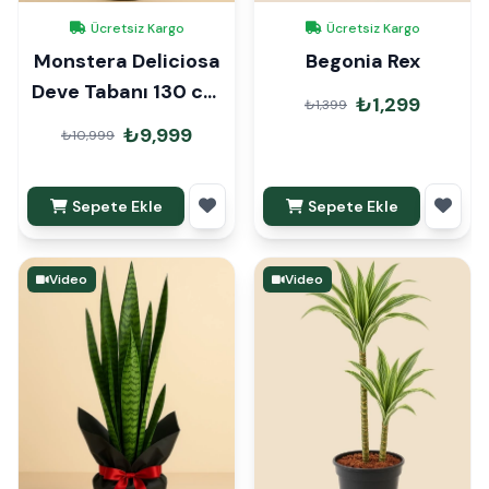
Ücretsiz Kargo
Ücretsiz Kargo
Monstera Deliciosa
Begonia Rex
Deve Tabanı 130 cm
₺1,299
₺1,399
Mons Çubuklu
₺9,999
₺10,999
Sepete Ekle
Sepete Ekle
Video
Video