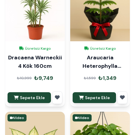
Ücretsiz Kargo
Ücretsiz Kargo
Dracaena Warneckii
Araucaria
4 Kök 160cm
Heterophylla
Arokarya Çam 45cm
₺9,749
₺1,349
₺10,999
₺1,599
Hediye Paketli
Sepete Ekle
Sepete Ekle
Video
Video