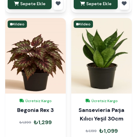
Sepete Ekle
Sepete Ekle
Video
Video
Ücretsiz Kargo
Ücretsiz Kargo
Begonia Rex 3
Sansevieria Paşa
Kılıcı Yeşil 30cm
₺1,299
₺1,399
₺1,099
₺1,199