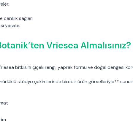
reler.
 canlılık sağlar.
issi yaratır.
otanik’ten Vriesea Almalısınız?
Vriesea bitkisini çiçek rengi, yaprak formu ve doğal dengesi k
nürlüklü stüdyo çekimlerinde birebir ürün görselleriyle** sunu
imat
rim