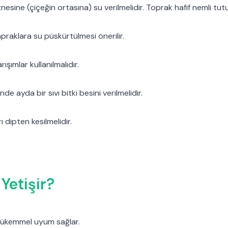
esine (çiçeğin ortasına) su verilmelidir. Toprak hafif nemli tutu
raklara su püskürtülmesi önerilir.
ışımlar kullanılmalıdır.
 ayda bir sıvı bitki besini verilmelidir.
 dipten kesilmelidir.
Yetişir?
 mükemmel uyum sağlar.