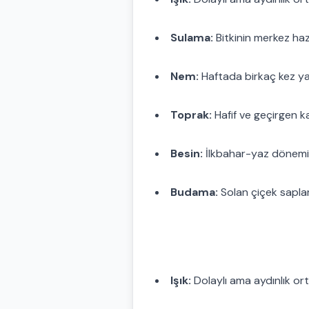
Sulama:
Bitkinin merkez hazn
Nem:
Haftada birkaç kez yap
Toprak:
Hafif ve geçirgen kar
Besin:
İlkbahar-yaz döneminde
Budama:
Solan çiçek sapları
Işık:
Dolaylı ama aydınlık ort