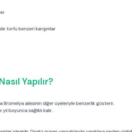
er
ide torfu benzeri karışımlar
asıl Yapılır?
Bromelya ailesinin diğer üyeleriyle benzerlik gösterir.
yıl boyunca sağlıklı kalır.
amlar idealdir. Direkt güneş yapraklarda yanıklara neden olabili