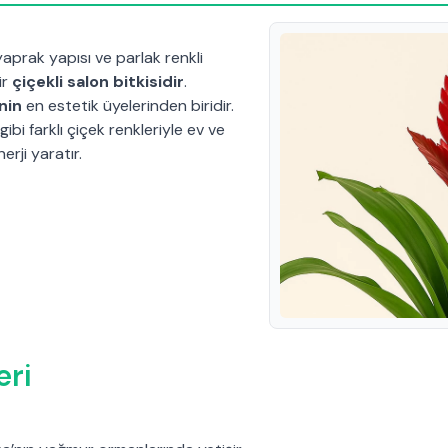
f yaprak yapısı ve parlak renkli
ir
çiçekli salon bitkisidir
.
nin
en estetik üyelerinden biridir.
ibi farklı çiçek renkleriyle ev ve
nerji yaratır.
eri