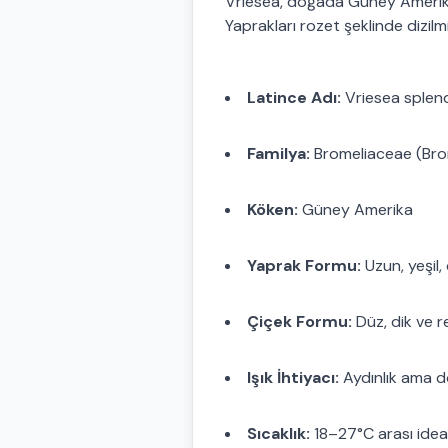
Vriesea, doğada Güney Amerika
Yaprakları rozet şeklinde dizilm
Latince Adı:
Vriesea splen
Familya:
Bromeliaceae (Brom
Köken:
Güney Amerika
Yaprak Formu:
Uzun, yeşil, 
Çiçek Formu:
Düz, dik ve r
Işık İhtiyacı:
Aydınlık ama dol
Sıcaklık:
18–27°C arası idea