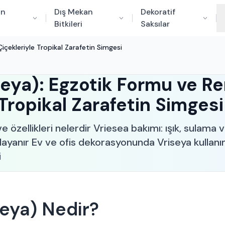
an
Dış Mekan
Dekoratif
Bitkileri
Saksılar
içekleriyle Tropikal Zarafetin Simgesi
seya): Egzotik Formu ve Re
Tropikal Zarafetin Simgesi
e özellikleri nelerdir Vriesea bakımı: ışık, sulam
dayanır Ev ve ofis dekorasyonunda Vriseya kullanım
i
seya) Nedir?