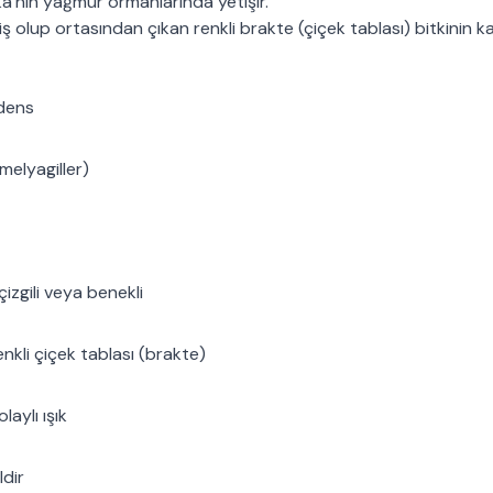
’nın yağmur ormanlarında yetişir.
iş olup ortasından çıkan renkli brakte (çiçek tablası) bitkinin ka
dens
elyagiller)
çizgili veya benekli
enkli çiçek tablası (brakte)
aylı ışık
ldir