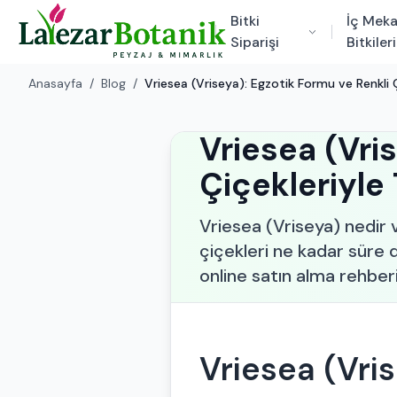
Bitki
İç Mek
Siparişi
Bitkileri
Anasayfa
/
Blog
/
Vriesea (Vriseya): Egzotik Formu ve Renkli Ç
Vriesea (Vri
Çiçekleriyle 
Vriesea (Vriseya) nedir v
çiçekleri ne kadar süre 
online satın alma rehber
Vriesea (Vri