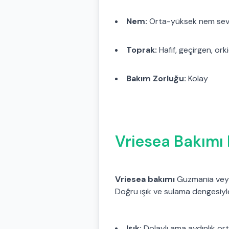
Nem:
Orta-yüksek nem sev
Toprak:
Hafif, geçirgen, ork
Bakım Zorluğu:
Kolay
Vriesea Bakımı N
Vriesea bakımı
Guzmania veya 
Doğru ışık ve sulama dengesiyle 
Işık:
Dolaylı ama aydınlık ort