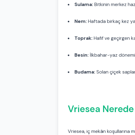
Sulama:
Bitkinin merkez hazn
Nem:
Haftada birkaç kez yap
Toprak:
Hafif ve geçirgen kar
Besin:
İlkbahar-yaz döneminde
Budama:
Solan çiçek sapları
Vriesea Nerede 
Vriesea, iç mekân koşullarına