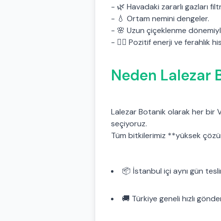
- 🌿 Havadaki zararlı gazları filt
- 💧 Ortam nemini dengeler.
- 🌸 Uzun çiçeklenme dönemiyle
- 🧘‍♀️ Pozitif enerji ve ferahlık h
Neden Lalezar B
Lalezar Botanik olarak her bir 
seçiyoruz.
Tüm bitkilerimiz **yüksek çözü
📦 İstanbul içi aynı gün tesl
🚚 Türkiye geneli hızlı gönde