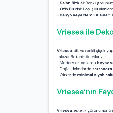
-
Salon Bitkisi:
Renkli görünüm
-
Ofis Bitkisi:
Loş ışıklı alanla
-
Banyo veya Nemli Alanlar:
T
Vriesea ile Deko
Vriesea
, dik ve renkli çiçek y
Lalezar Botanik önerileriyle:
- Modern ortamlarda
beyaz ve
- Doğal dekorlarda
terracota 
- Ofislerde
minimal siyah saks
Vriesea’nın Fay
Vriesea
, estetik görünümünün