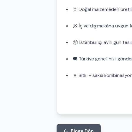
🏺 Doğal malzemeden üretilm
🌿 İç ve dış mekâna uygun f
📦 İstanbul içi aynı gün tesl
🚚 Türkiye geneli hızlı gönde
💧 Bitki + saksı kombinasyo
Bloga Dön