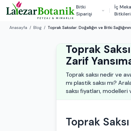
Bitki
İç Mek
Siparişi
Bitkileri
Anasayfa
/
Blog
/
Toprak Saksılar: Doğallığın ve Bitki Sağlığını
Toprak Saksıl
Zarif Yansım
Toprak saksı nedir ve avan
mı plastik saksı mı? Aral
saksı fiyatları, modelleri
Toprak Saksı