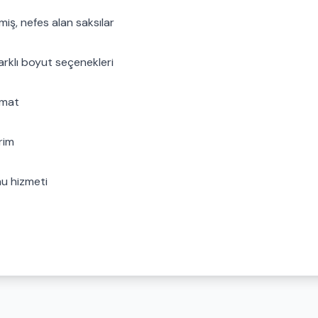
iş, nefes alan saksılar
arklı boyut seçenekleri
imat
rim
nu hizmeti