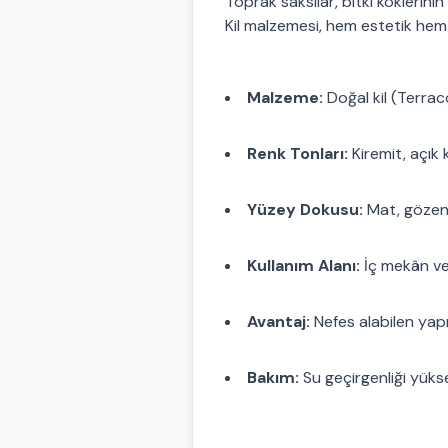
Toprak saksılar, bitki köklerini
Kil malzemesi, hem estetik hem 
Malzeme:
Doğal kil (Terra
Renk Tonları:
Kiremit, açık k
Yüzey Dokusu:
Mat, gözene
Kullanım Alanı:
İç mekân ve
Avantaj:
Nefes alabilen yap
Bakım:
Su geçirgenliği yük