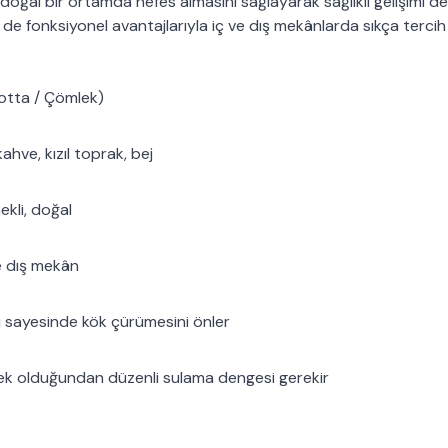
n doğal bir ortamda nefes almasını sağlayarak sağlıklı gelişimi d
de fonksiyonel avantajlarıyla iç ve dış mekânlarda sıkça tercih 
cotta / Çömlek)
ahve, kızıl toprak, bej
kli, doğal
 dış mekân
ı sayesinde kök çürümesini önler
sek olduğundan düzenli sulama dengesi gerekir