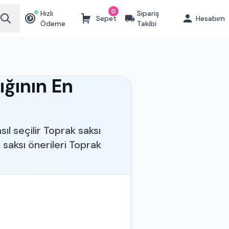
0
Hızlı
Sipariş
Sepet
Hesabım
₺
Ödeme
Takibi
ığının En
sıl seçilir Toprak saksı
k saksı önerileri Toprak