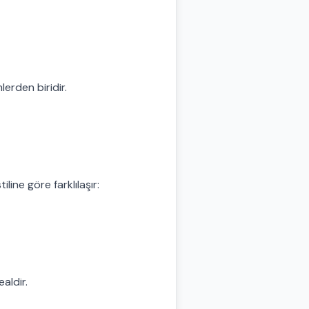
mlerden biridir.
line göre farklılaşır:
ealdir.