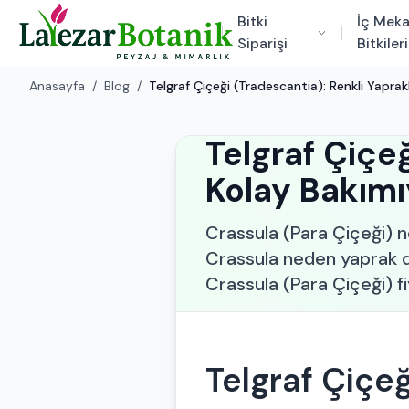
Bitki
İç Mek
Siparişi
Bitkileri
Anasayfa
/
Blog
/
Telgraf Çiçeği (Tradescantia): Renkli Yaprakl
Telgraf Çiçeğ
Kolay Bakımıy
Crassula (Para Çiçeği) n
Crassula neden yaprak d
Crassula (Para Çiçeği) fi
Telgraf Çiçe