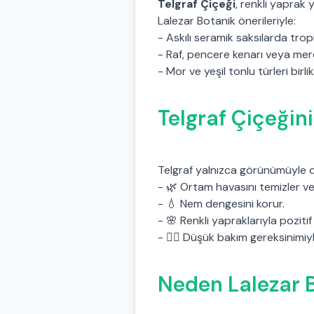
Telgraf Çiçeği
, renkli yaprak
Lalezar Botanik önerileriyle:
- Askılı seramik saksılarda trop
- Raf, pencere kenarı veya mer
- Mor ve yeşil tonlu türleri birli
Telgraf Çiçeğin
Telgraf yalnızca görünümüyle de
- 🌿 Ortam havasını temizler ve 
- 💧 Nem dengesini korur.
- 🌸 Renkli yapraklarıyla pozitif
- 🧘‍♀️ Düşük bakım gereksinimi
Neden Lalezar B