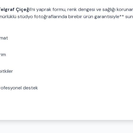
elgraf Çiçeği
’ni yaprak formu, renk dengesi ve sağlığı korun
nürlüklü stüdyo fotoğraflarında birebir ürün garantisiyle** su
imat
rim
itkiler
profesyonel destek