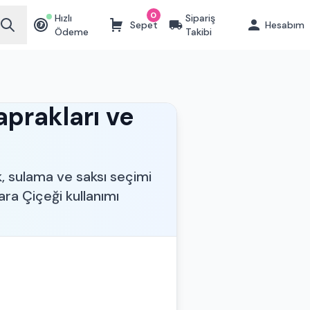
0
Hızlı
Sipariş
Sepet
Hesabım
₺
Ödeme
Takibi
aprakları ve
k, sulama ve saksı seçimi
a Çiçeği kullanımı