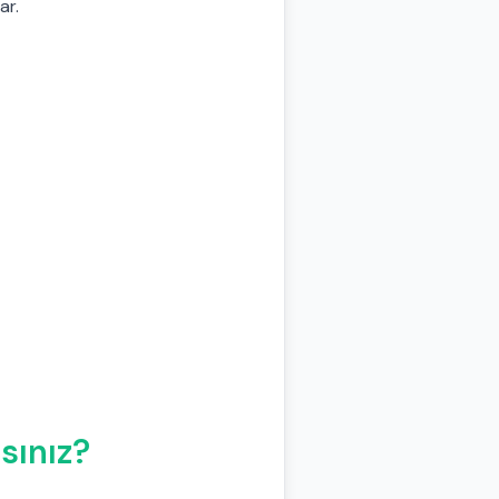
tar.
sınız?