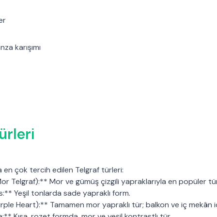
er
nza karışımı
ürleri
en çok tercih edilen Telgraf türleri:
or Telgraf):** Mor ve gümüş çizgili yapraklarıyla en popüler tü
s:** Yeşil tonlarda sade yapraklı form.
urple Heart):** Tamamen mor yapraklı tür; balkon ve iç mekân 
** Kısa, rozet formda, mor ve yeşil kontrastlı tür.