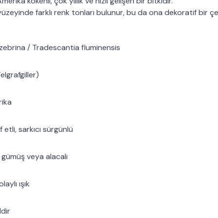
rika kökenli, çok yıllık ve hızlı gelişen bir bitkidir.
zeyinde farklı renk tonları bulunur, bu da ona dekoratif bir çek
ebrina / Tradescantia fluminensis
grafgiller)
ika
 etli, sarkıcı sürgünlü
, gümüş veya alacalı
aylı ışık
dir