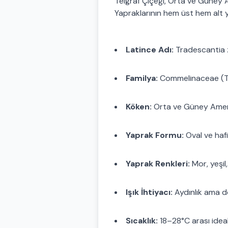
Telgraf Çiçeği, Orta ve Güney Ame
Yapraklarının hem üst hem alt yü
Latince Adı:
Tradescantia z
Familya:
Commelinaceae (Tel
Köken:
Orta ve Güney Amer
Yaprak Formu:
Oval ve hafif
Yaprak Renkleri:
Mor, yeşil
Işık İhtiyacı:
Aydınlık ama dol
Sıcaklık:
18–28°C arası ideal