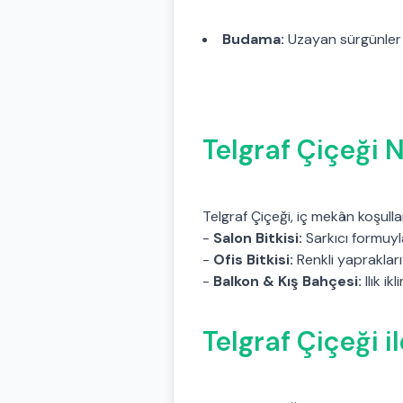
Budama:
Uzayan sürgünler ke
Telgraf Çiçeği N
Telgraf Çiçeği, iç mekân koşull
-
Salon Bitkisi:
Sarkıcı formuyl
-
Ofis Bitkisi:
Renkli yaprakları
-
Balkon & Kış Bahçesi:
Ilık ik
Telgraf Çiçeği i