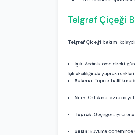
Telgraf Çiçeği B
Telgraf Çiçeği bakımı
kolaydır
Işık:
Aydınlık ama direkt gü
Işık eksikliğinde yaprak renkleri
Sulama:
Toprak hafif kuruduk
Nem:
Ortalama ev nemi yeter
Toprak:
Geçirgen, iyi drene 
Besin:
Büyüme döneminde (ilk