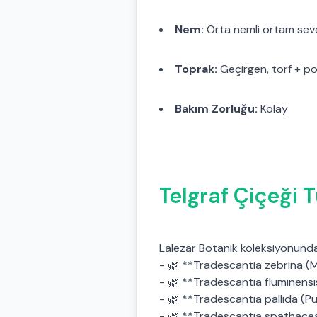
Nem:
Orta nemli ortam sev
Toprak:
Geçirgen, torf + po
Bakım Zorluğu:
Kolay
Telgraf Çiçeği T
Lalezar Botanik koleksiyonunda 
- 🌿 **Tradescantia zebrina (M
- 🌿 **Tradescantia fluminensi
- 🌿 **Tradescantia pallida (P
- 🌿 **Tradescantia spathacea: