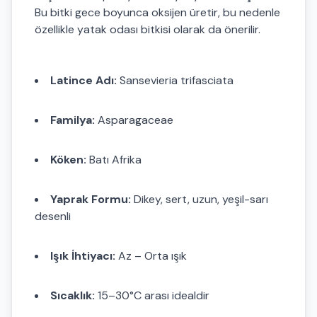
Bu bitki gece boyunca oksijen üretir, bu nedenle
özellikle yatak odası bitkisi olarak da önerilir.
Latince Adı:
Sansevieria trifasciata
Familya:
Asparagaceae
Köken:
Batı Afrika
Yaprak Formu:
Dikey, sert, uzun, yeşil-sarı
desenli
Işık İhtiyacı:
Az – Orta ışık
Sıcaklık:
15–30°C arası idealdir