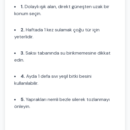
1.
Dolaylı ışık alan, direkt güneşten uzak bir
konum seçin.
2.
Haftada 1 kez sulamak çoğu tür için
yeterlidir.
3.
Saksı tabanında su birikmemesine dikkat
edin.
4.
Ayda 1 defa sıvı yeşil bitki besini
kullanılabilir.
5.
Yaprakları nemli bezle silerek tozlanmayı
önleyin.