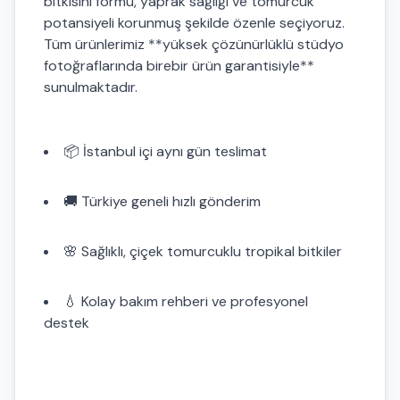
bitkisini formu, yaprak sağlığı ve tomurcuk
potansiyeli korunmuş şekilde özenle seçiyoruz.
Tüm ürünlerimiz **yüksek çözünürlüklü stüdyo
fotoğraflarında birebir ürün garantisiyle**
sunulmaktadır.
📦 İstanbul içi aynı gün teslimat
🚚 Türkiye geneli hızlı gönderim
🌸 Sağlıklı, çiçek tomurcuklu tropikal bitkiler
💧 Kolay bakım rehberi ve profesyonel
destek