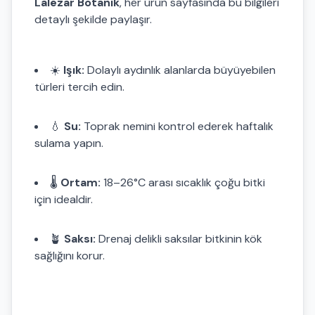
Lalezar Botanik
, her ürün sayfasında bu bilgileri
detaylı şekilde paylaşır.
☀️
Işık:
Dolaylı aydınlık alanlarda büyüyebilen
türleri tercih edin.
💧
Su:
Toprak nemini kontrol ederek haftalık
sulama yapın.
🌡️
Ortam:
18–26°C arası sıcaklık çoğu bitki
için idealdir.
🪴
Saksı:
Drenaj delikli saksılar bitkinin kök
sağlığını korur.