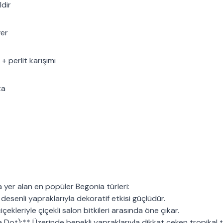
ldir
er
 + perlit karışımı
ta
 yer alan en popüler Begonia türleri:
 desenli yapraklarıyla dekoratif etkisi güçlüdür.
içekleriyle çiçekli salon bitkileri arasında öne çıkar.
 Dot):** Üzerinde benekli yapraklarıyla dikkat çeken tropikal 