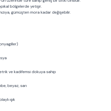
n üzerinde türe sahip geniş bir bitki cinsidir.
pikal bölgelerde yetişir.
rmızıya, gümüşten mora kadar değişebilir.
nyagiller)
Asya
etrik ve kadifemsi dokuya sahip
mbe, beyaz, sarı
aylı ışık