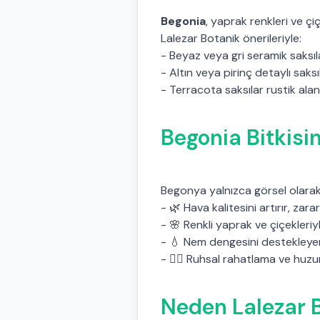
Begonia
, yaprak renkleri ve 
Lalezar Botanik önerileriyle:
- Beyaz veya gri seramik saksıla
- Altın veya pirinç detaylı sak
- Terracota saksılar rustik alan
Begonia Bitkisi
Begonya yalnızca görsel olarak 
- 🌿 Hava kalitesini artırır, zararl
- 🌸 Renkli yaprak ve çiçekleriyl
- 💧 Nem dengesini destekleye
- 🧘‍♀️ Ruhsal rahatlama ve huzu
Neden Lalezar B