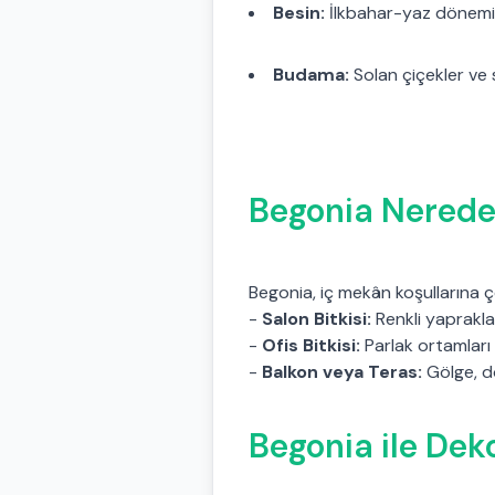
Besin:
İlkbahar-yaz döneminde
Budama:
Solan çiçekler ve 
Begonia Nerede 
Begonia, iç mekân koşullarına 
-
Salon Bitkisi:
Renkli yaprakla
-
Ofis Bitkisi:
Parlak ortamları
-
Balkon veya Teras:
Gölge, do
Begonia ile Deko