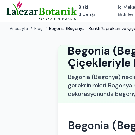
Bitki
İç Mek
Siparişi
Bitkileri
Anasayfa
/
Blog
/
Begonia (Begonya): Renkli Yaprakları ve Çiç
Begonia (Beg
Çiçekleriyle
Begonia (Begonya) nedir v
gereksinimleri Begonya n
dekorasyonunda Begonya 
Begonia (Be