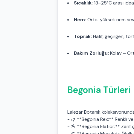
Sıcaklık:
18–25°C arası idea
Nem:
Orta-yüksek nem sev
Toprak:
Hafif, geçirgen, torf
Bakım Zorluğu:
Kolay – Or
Begonia Türleri
Lalezar Botanik koleksiyonunda
- 🌿 **Begonia Rex:** Renkli ve
- 🌸 **Begonia Elatior:** Zarif ç
- 🌱 **Begonia Maculata (Polka