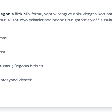
egonia Bitkisi
’ni formu, yaprak rengi ve doku dengesi korun
nürlüklü stüdyo çekimlerinde birebir ürün garantisiyle** sunu
imat
rim
korunmuş Begonia bitkileri
profesyonel destek