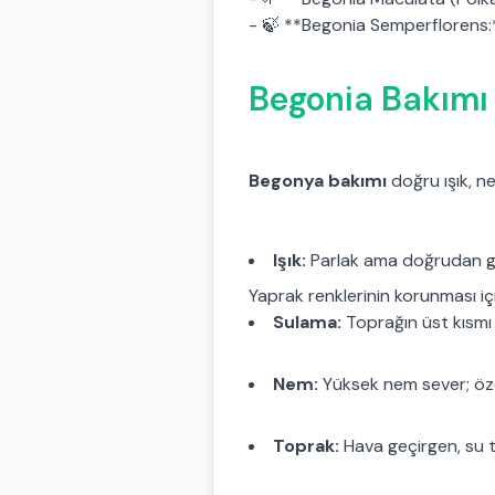
- 🍃 **Begonia Semperflorens:*
Begonia Bakımı 
Begonya bakımı
doğru ışık, n
Işık:
Parlak ama doğrudan gü
Yaprak renklerinin korunması iç
Sulama:
Toprağın üst kısmı 
Nem:
Yüksek nem sever; özel
Toprak:
Hava geçirgen, su tu