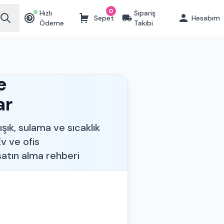
0
Hızlı
Sipariş
Sepet
Hesabım
₺
Ödeme
Takibi
e
ar
şık, sulama ve sıcaklık
v ve ofis
satın alma rehberi