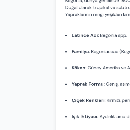
Begonia, dünya genelinde 1800’ü
Doğal olarak tropikal ve subtro
Yapraklarının rengi yeşilden kı
Latince Adı:
Begonia spp.
Familya:
Begoniaceae (Bego
Köken:
Güney Amerika ve 
Yaprak Formu:
Geniş, asim
Çiçek Renkleri:
Kırmızı, pe
Işık İhtiyacı:
Aydınlık ama dol