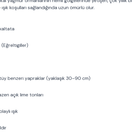
al yağmur ormanlarının nemli gölgelerinde yetişen, çok yıllık bi
şık koşulları sağlandığında uzun ömürlü olur.
xaltata
Eğreltigiller)
 tüy benzeri yapraklar (yaklaşık 30–90 cm)
azen açık lime tonları
aylı ışık
ldir