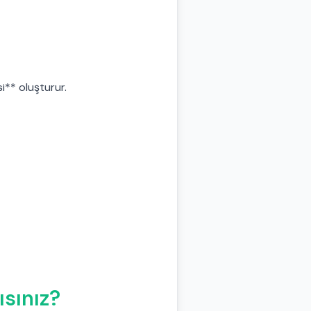
si** oluşturur.
sınız?