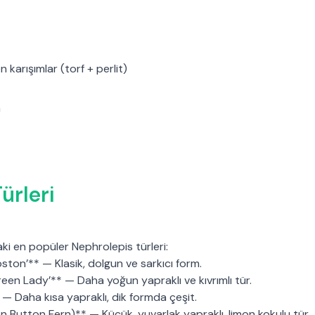
n karışımlar (torf + perlit)
a
ürleri
ki en popüler Nephrolepis türleri:
oston’** — Klasik, dolgun ve sarkıcı form.
reen Lady’** — Daha yoğun yapraklı ve kıvrımlı tür.
* — Daha kısa yapraklı, dik formda çeşit.
on Button Fern)** — Küçük, yuvarlak yapraklı, limon kokulu tür