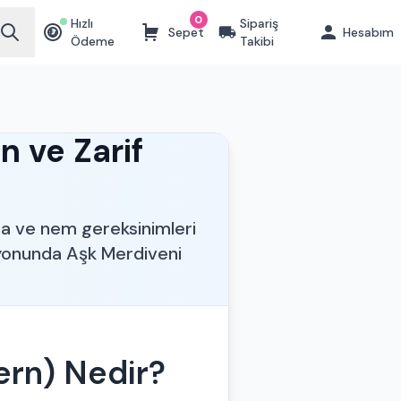
0
Hızlı
Sipariş
Sepet
Hesabım
₺
Ödeme
Takibi
n ve Zarif
ama ve nem gereksinimleri
syonunda Aşk Merdiveni
ern) Nedir?