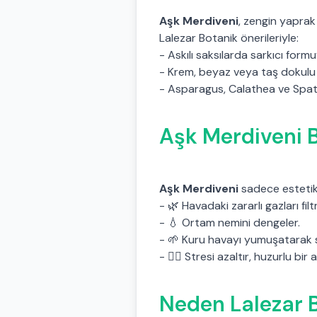
Aşk Merdiveni
, zengin yaprak
Lalezar Botanik önerileriyle:
- Askılı saksılarda sarkıcı form
- Krem, beyaz veya taş dokulu 
- Asparagus, Calathea ve Spati
Aşk Merdiveni B
Aşk Merdiveni
sadece estetik 
- 🌿 Havadaki zararlı gazları filt
- 💧 Ortam nemini dengeler.
- 🌱 Kuru havayı yumuşatarak 
- 🧘‍♀️ Stresi azaltır, huzurlu bi
Neden Lalezar B