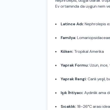
Nephrolepis, doğal olarak tropik
Ev ortamında da uygun nem ve ı
Latince Adı:
Nephrolepis e
Familya:
Lomariopsidaceae (
Köken:
Tropikal Amerika
Yaprak Formu:
Uzun, ince,
Yaprak Rengi:
Canlı yeşil, b
Işık İhtiyacı:
Aydınlık ama dol
Sıcaklık:
18–26°C arası idea