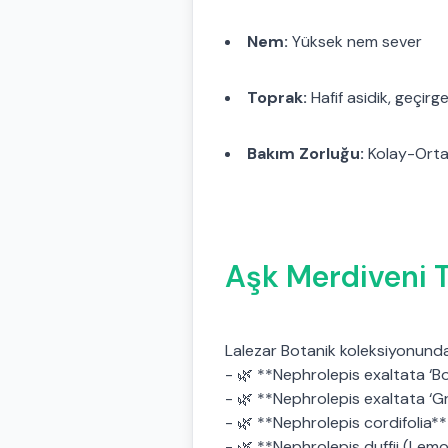
Nem:
Yüksek nem sever
Toprak:
Hafif asidik, geçirge
Bakım Zorluğu:
Kolay-Ort
Aşk Merdiveni T
Lalezar Botanik koleksiyonunda
- 🌿 **Nephrolepis exaltata ‘B
- 🌿 **Nephrolepis exaltata ‘G
- 🌿 **Nephrolepis cordifolia*
- 🌿 **Nephrolepis duffii (Lem