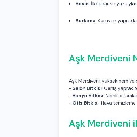
Besin:
İlkbahar ve yaz ayların
Budama:
Kuruyan yapraklar 
Aşk Merdiveni N
Aşk Merdiveni, yüksek nem ve dol
-
Salon Bitkisi:
Geniş yaprak f
-
Banyo Bitkisi:
Nemli ortamlar
-
Ofis Bitkisi:
Hava temizleme öz
Aşk Merdiveni i