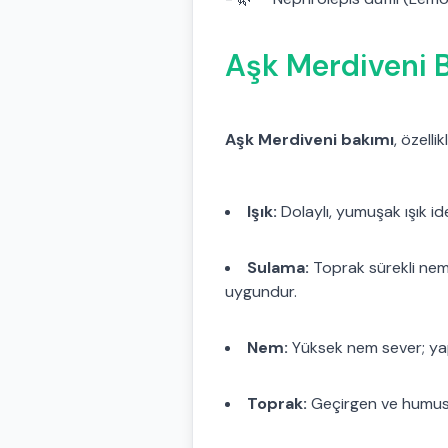
Aşk Merdiveni B
Aşk Merdiveni bakımı
, özell
Işık:
Dolaylı, yumuşak ışık id
Sulama:
Toprak sürekli neml
uygundur.
Nem:
Yüksek nem sever; yapr
Toprak:
Geçirgen ve humuslu 