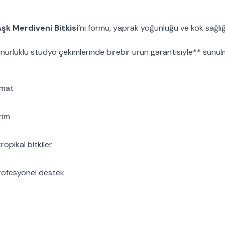
şk Merdiveni Bitkisi
’ni formu, yaprak yoğunluğu ve kök sağlı
ürlüklü stüdyo çekimlerinde birebir ürün garantisiyle** sunu
imat
rim
ropikal bitkiler
profesyonel destek